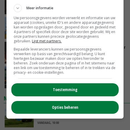
zorgen voor meer balans’
Meer informatie
VANDAAG, 16:01
Uw persoonsgegevens worden verwerkt en informatie van uw
Internationale vraag naar geitenzuivel blijft
apparaat (cookies, unieke ID's en andere apparaatgegevens)
kan worden opgeslagen door, geopend door en gedeeld met
groot: Nederland in Europese top
4 partners of specifiek door deze site worden gebruikt. Wij en
VANDAAG, 15:33
onze partners kunnen precieze geolocatiegegevens
gebruiken.
Lijst met partners.
Vlaamse varkensstapel krimpt, pluimveesector
Bepaalde leveranciers kunnen uw persoonsgegevens
groeit door schaalvergroting
verwerken op basis van gerechtvaardigd belang. U kunt
hiertegen bezwaar maken door uw opties hieronder te
VANDAAG, 15:20
beheren. Zoek onderaan deze pagina of in het sitemenu naar
een link om uw toestemming te beheren of in te trekken via de
‘Cijfer jezelf niet weg en doe vooral ook waar
privacy- en cookie-instellingen.
je gelukkig van wordt’
VANDAAG, 13:31
Toestemming
NIEUWSTE VIDEO'S
Opties beheren
POAH!: John Deere 7730
VANDAAG, 10:00