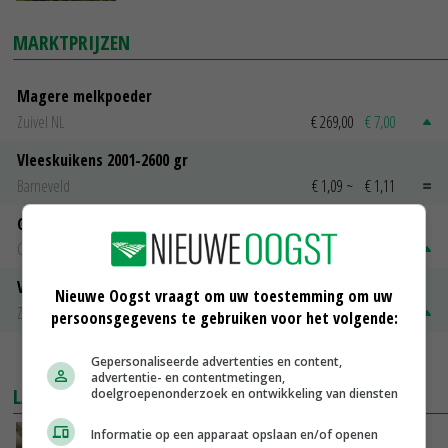
MARKTPRIJZEN
Magere melkpoeder
Zuivel NL
€ 269,00
€ 7,00
Vleeskuikens 2001-2600 gr
Barneveld
€ 1,09
~
€ 1,11
Gerst
Groningen
€ 197,00
€ 2,00
Volle melkpoeder
Nieuwe Oogst vraagt om uw toestemming om uw
Zuivel NL
€ 345,00
€ 20,00
persoonsgegevens te gebruiken voor het volgende:
MEER MARKTPRIJZEN
Gepersonaliseerde advertenties en content,
advertentie- en contentmetingen,
LAATSTE NIEUWS
doelgroepenonderzoek en ontwikkeling van diensten
Informatie op een apparaat opslaan en/of openen
‘Samenwerking A-ware en Amalthea gaat