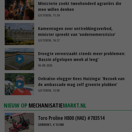
Ministerie zoekt tweehonderd agrariërs die
mee willen denken
GISTEREN, 11:34
Kamervragen over onttrekkingsverbod,
minister spreekt van ‘ondernemersrisico’
GISTEREN, 16:27
Droogte veroorzaakt steeds meer problemen:
‘Bassin afgelopen week al leeg’
06-08-2026
Oekraïne-vlogger Kees Huizinga: ‘Bezoek van
de ambassade mag zelf groente plukken’
GISTEREN, 12:00
NIEUW OP
MECHANISATIE
MARKT.NL
Toro Proline H800 (HAE) #783514
GEBRUIKT, € 13.500