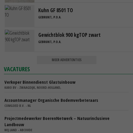
Kuhn GF 8501 TO
GEBRUIKT, P.O.A.
Gewichtblok 900 kgTOP zwart
GEBRUIKT, P.O.A.
MEER ADVERTENTIES
VACATURES
Verkoper Binnendienst Glastuinbouw
KARO BV - ZWAAGDIJK, NOORD-HOLLAND,
Accountmanager Organische Bodemverbeteraars
COMGOED B.V. - NL
Projectmedewerker BoerenNetwerk – Natuurinclusieve
Landbouw
WIJ.LAND - ABCOUDE