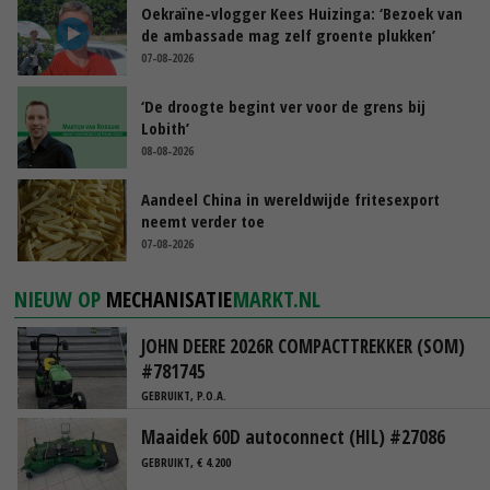
Oekraïne-vlogger Kees Huizinga: ‘Bezoek van
de ambassade mag zelf groente plukken’
07-08-2026
‘De droogte begint ver voor de grens bij
Lobith’
08-08-2026
Aandeel China in wereldwijde fritesexport
neemt verder toe
07-08-2026
NIEUW OP
MECHANISATIE
MARKT.NL
JOHN DEERE 2026R COMPACTTREKKER (SOM)
#781745
GEBRUIKT, P.O.A.
Maaidek 60D autoconnect (HIL) #27086
GEBRUIKT, € 4.200