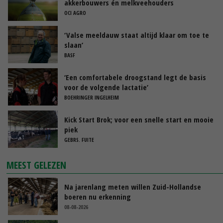
akkerbouwers én melkveehouders
OCI AGRO
‘Valse meeldauw staat altijd klaar om toe te
slaan’
BASF
‘Een comfortabele droogstand legt de basis
voor de volgende lactatie’
BOEHRINGER INGELHEIM
Kick Start Brok; voor een snelle start en mooie
piek
GEBRS. FUITE
MEEST GELEZEN
Na jarenlang meten willen Zuid-Hollandse
boeren nu erkenning
08-08-2026