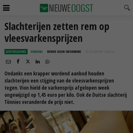
Slachterijen zetten rem op
vleesvarkensprijzen
ACHTERGROND
VARKENS
BERRIE KLEIN SWORMINK
28 JUN 2018 OM 14:00
UUR
Ondanks een krapper wordend aanbod houden
slachterijen een stijging van de vleesvarkensprijzen
tegen. Vion hield de varkensprijs afgelopen week
ongewijzigd op 1,45 euro per kilo. Ook de Duitse slachterij
Tönnies veranderde de prijs niet.