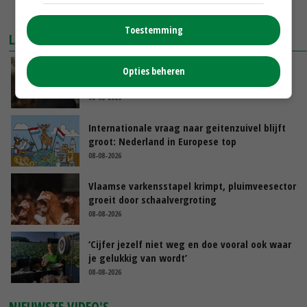
MEER MARKTPRIJZEN
Toestemming
LAATSTE NIEUWS
‘Samenwerking A-ware en Amalthea gaat
Opties beheren
zorgen voor meer balans’
08-08-2026
Internationale vraag naar geitenzuivel blijft
groot: Nederland in Europese top
08-08-2026
Vlaamse varkensstapel krimpt, pluimveesector
groeit door schaalvergroting
08-08-2026
‘Cijfer jezelf niet weg en doe vooral ook waar
je gelukkig van wordt’
08-08-2026
NIEUWSTE VIDEO'S