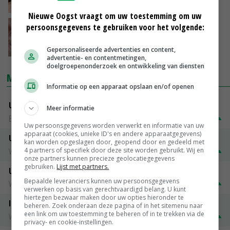
03-02-2018
Nieuwe Oogst vraagt om uw toestemming om uw
persoonsgegevens te gebruiken voor het volgende:
Saldo vleesvarkens in de lift
06-09-2016
Gepersonaliseerde advertenties en content,
advertentie- en contentmetingen,
doelgroepenonderzoek en ontwikkeling van diensten
MARKTPRIJZEN
Informatie op een apparaat opslaan en/of openen
Uitbetaalprijs DCA BestPigletPrice
Meer informatie
Biggen weekprijzen
€ 26,50
€ 0,50
Uw persoonsgegevens worden verwerkt en informatie van uw
apparaat (cookies, unieke ID's en andere apparaatgegevens)
Uitbetaalprijs Compaxo
kan worden opgeslagen door, geopend door en gedeeld met
4 partners of specifiek door deze site worden gebruikt. Wij en
Vleesvarkens
€ 1,32
€ 0,10
onze partners kunnen precieze geolocatiegegevens
gebruiken.
Lijst met partners.
Uitbetaalprijs Van Rooi Meat
Bepaalde leveranciers kunnen uw persoonsgegevens
Vleesvarkens
€ 1,25
€ 0,10
verwerken op basis van gerechtvaardigd belang. U kunt
hiertegen bezwaar maken door uw opties hieronder te
ISN prijs Frankrijk
beheren. Zoek onderaan deze pagina of in het sitemenu naar
een link om uw toestemming te beheren of in te trekken via de
Vleesvarkens
€ 1,78
€ 0,06
privacy- en cookie-instellingen.