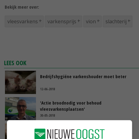
Bekijk meer over:
vleesvarkens
varkensprijs
vion
slachterij
LEES OOK
Bedrijfshygiëne varkenshouder moet beter
12-06-2018
'Actie broodnodig voor behoud
vleesvarkensplaatsen'
30-05-2018
'Voerkosten belangrijker dan groei'