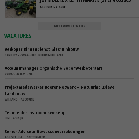
GEBRUIKT, € 4.080
MEER ADVERTENTIES
VACATURES
Verkoper Binnendienst Glastuinbouw
KARO BV - ZWAAGDIJK, NOORD-HOLLAND,
Accountmanager Organische Bodemverbeteraars
COMGOED B.V. - NL
Projectmedewerker BoerenNetwerk – Natuurinclusieve
Landbouw
WIJ.LAND - ABCOUDE
Teamleider instroom kwekerij
IBN - SCHAIJK
Senior Adviseur Gewassenverzekeringen
AGRIVER U.A. - ZOETERMEER