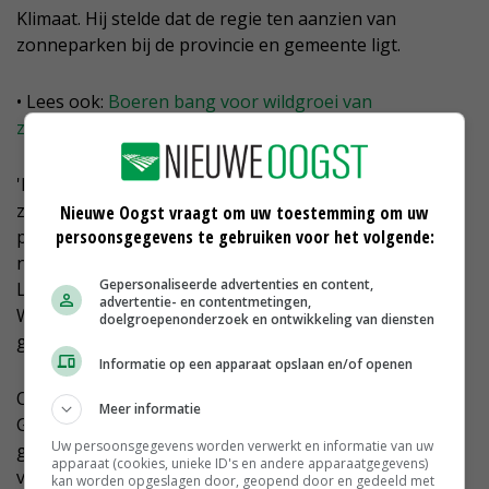
Klimaat. Hij stelde dat de regie ten aanzien van
zonneparken bij de provincie en gemeente ligt.
• Lees ook:
Boeren bang voor wildgroei van
zonneparken
'Het Nederlandse beleid rondom de aanleg van
zonneparken hebben we gedecentraliseerd naar de
Nieuwe Oogst vraagt om uw toestemming om uw
provincie, daar waar het volgens de VVD ook hoort,
persoonsgegevens te gebruiken voor het volgende:
namelijk dicht bij de mensen die het betreft', zegt
Gepersonaliseerde advertenties en content,
Lodders. 'Zo maak je beleid effectiever en efficiënter.
advertentie- en contentmetingen,
Waar nodig kunnen maatregelen landelijk worden
doelgroepenonderzoek en ontwikkeling van diensten
gestimuleerd.'
Informatie op een apparaat opslaan en/of openen
Ook coalitiegenoot CDA is die mening toegedaan.
Meer informatie
Geurts: 'CDA is van mening dat provincies en
Uw persoonsgegevens worden verwerkt en informatie van uw
gemeenten het belang van landschap, natuur en
apparaat (cookies, unieke ID's en andere apparaatgegevens)
vruchtbare landbouwgrond zouden moeten betrekken
kan worden opgeslagen door, geopend door en gedeeld met