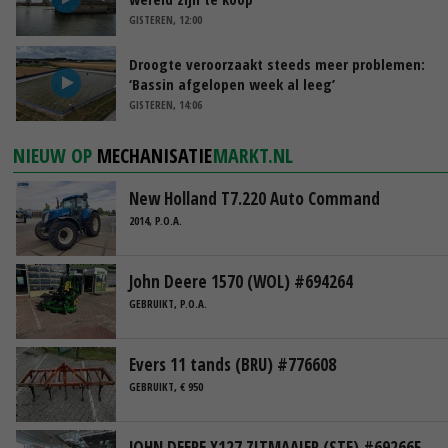
GISTEREN, 12:00
Droogte veroorzaakt steeds meer problemen:
‘Bassin afgelopen week al leeg’
GISTEREN, 14:06
NIEUW OP
MECHANISATIE
MARKT.NL
New Holland T7.220 Auto Command
2014, P.O.A.
John Deere 1570 (WOL) #694264
GEBRUIKT, P.O.A.
Evers 11 tands (BRU) #776608
GEBRUIKT, € 950
JOHN DEERE X127 ZITMAAIER (STE) #692665