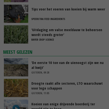
Tips voor het voeren van koeien bij warm weer
SPEERSTRA FEED INGREDIENTS
‘Uitdaging om valse meeldauw te beheersen
wordt steeds groter’
BAYER CROP SCIENCE
MEEST GELEZEN
‘De eerste 10 ton van de uienoogst zijn we nu
al kwijt’
GISTEREN, 09:28
Droogte raakt alle sectoren, LTO waarschuwt
voor lege schappen
GISTEREN, 11:05
Koeien van enige drijvende boerderij ter
wereld zijn te koop