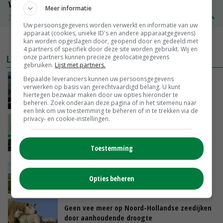
Volle melkpoeder
Meer informatie
Zuivel NL
€ 345,00
€ 20,00
Uw persoonsgegevens worden verwerkt en informatie van uw
apparaat (cookies, unieke ID's en andere apparaatgegevens)
MEER MARKTPRIJZEN
kan worden opgeslagen door, geopend door en gedeeld met
4 partners of specifiek door deze site worden gebruikt. Wij en
LAATSTE NIEUWS
onze partners kunnen precieze geolocatiegegevens
gebruiken.
Lijst met partners.
Bepaalde leveranciers kunnen uw persoonsgegevens
‘Cijfer jezelf niet weg en doe vooral ook waar
verwerken op basis van gerechtvaardigd belang. U kunt
je gelukkig van wordt’
hiertegen bezwaar maken door uw opties hieronder te
VANDAAG, 13:31
beheren. Zoek onderaan deze pagina of in het sitemenu naar
een link om uw toestemming te beheren of in te trekken via de
privacy- en cookie-instellingen.
‘De droogte begint ver voor de grens bij
Lobith’
VANDAAG, 11:00
Toestemming
POAH!: John Deere 7730
Opties beheren
VANDAAG, 10:00
Geen vee meer op Noord-Hollandse zeedijken
door aanhoudende droogte