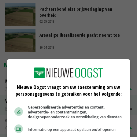
Pachtersbond eist prijsverlaging van
overheid
02-05-2018
Areaal geliberaliseerde pacht neemt toe
26-04-2018
MARKTPRIJZEN
Magere melkpoeder
Nieuwe Oogst vraagt om uw toestemming om uw
Zuivel NL
€ 269,00
€ 7,00
persoonsgegevens te gebruiken voor het volgende:
Vleeskuikens 2001-2600 gr
Gepersonaliseerde advertenties en content,
Barneveld
€ 1,09
~
€ 1,11
advertentie- en contentmetingen,
doelgroepenonderzoek en ontwikkeling van diensten
Gerst
Groningen
€ 197,00
€ 2,00
Informatie op een apparaat opslaan en/of openen