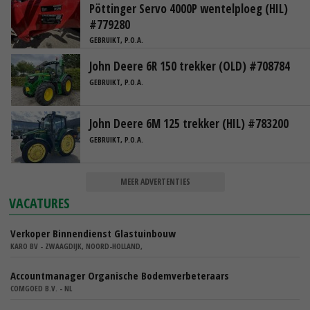
Pöttinger Servo 4000P wentelploeg (HIL)
#779280
GEBRUIKT, P.O.A.
John Deere 6R 150 trekker (OLD) #708784
GEBRUIKT, P.O.A.
John Deere 6M 125 trekker (HIL) #783200
GEBRUIKT, P.O.A.
MEER ADVERTENTIES
VACATURES
Verkoper Binnendienst Glastuinbouw
KARO BV - ZWAAGDIJK, NOORD-HOLLAND,
Accountmanager Organische Bodemverbeteraars
COMGOED B.V. - NL