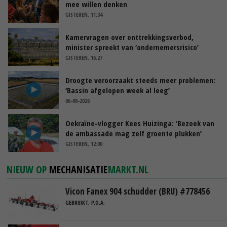
mee willen denken
GISTEREN, 11:34
Kamervragen over onttrekkingsverbod,
minister spreekt van ‘ondernemersrisico’
GISTEREN, 16:27
Droogte veroorzaakt steeds meer problemen:
‘Bassin afgelopen week al leeg’
06-08-2026
Oekraïne-vlogger Kees Huizinga: ‘Bezoek van
de ambassade mag zelf groente plukken’
GISTEREN, 12:00
NIEUW OP
MECHANISATIE
MARKT.NL
Vicon Fanex 904 schudder (BRU) #778456
GEBRUIKT, P.O.A.