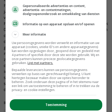
hoeveelheid water daarbij hoort. Lees het etiket; elk
Gepersonaliseerde advertenties en content,
advertentie- en contentmetingen,
jaar veranderen er dingen. Gebruik spuitdoppen bij de
doelgroepenonderzoek en ontwikkeling van diensten
voorgeschreven druk en bedenk dat die druk geldt ter
hoogte van de spuitdop. Bij de manometer mag de druk
Informatie op een apparaat opslaan en/of openen
0,2 à 0,3 bar hoger zijn. Spuit bij weersomstandigheden
Meer informatie
die een goede werking van het middel bevorderen. Zet
de veldspuit altijd onder een dak als u hem niet
Uw persoonsgegevens worden verwerkt en informatie van uw
apparaat (cookies, unieke ID's en andere apparaatgegevens)
gebruikt. Doe de uitwendige reiniging op het veld (5
kan worden opgeslagen door, geopend door en gedeeld met
meter van de sloot). Een spuitlans is een goedkoop en
4 partners of specifiek door deze site worden gebruikt. Wij en
onze partners kunnen precieze geolocatiegegevens
zeer effectief accessoire. Leg spuitroutes zo aan, dat u
gebruiken.
Lijst met partners.
de laatste slag naar voren kunt gebruiken voor
Bepaalde leveranciers kunnen uw persoonsgegevens
inwendige reiniging en verspuiten van de verdunde
verwerken op basis van gerechtvaardigd belang. U kunt
spuitvloeistof. Op de website www.helpdeskwater.nl
hiertegen bezwaar maken door uw opties hieronder te
beheren. Zoek onderaan deze pagina of in het sitemenu naar
staat alles over doppen, spuittechnieken en
een link om uw toestemming te beheren of in te trekken via de
driftreductie.
privacy- en cookie-instellingen.
Bekijk meer over:
Toestemming