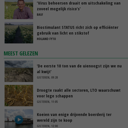
‘Virus beheersen draait om uitschakeling van
zoveel mogelijk risico’s’
BASF
Biostimulant STATUS richt zich op efficiënter
gebruik van licht en stikstof
HOLLAND FYTO
MEEST GELEZEN
‘De eerste 10 ton van de uienoogst zijn we nu
al kwijt’
GISTEREN, 09:28
Droogte raakt alle sectoren, LTO waarschuwt
voor lege schappen
GISTEREN, 11:05
Koeien van enige drijvende boerderij ter
wereld zijn te koop
GISTEREN, 12:00