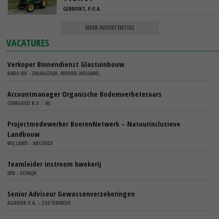
GEBRUIKT, P.O.A.
MEER ADVERTENTIES
VACATURES
Verkoper Binnendienst Glastuinbouw
KARO BV - ZWAAGDIJK, NOORD-HOLLAND,
Accountmanager Organische Bodemverbeteraars
COMGOED B.V. - NL
Projectmedewerker BoerenNetwerk – Natuurinclusieve
Landbouw
WIJ.LAND - ABCOUDE
Teamleider instroom kwekerij
IBN - SCHAIJK
Senior Adviseur Gewassenverzekeringen
AGRIVER U.A. - ZOETERMEER