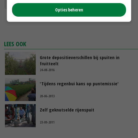
spuittechniek
gewasbeschermingsmiddelen
Opties beheren
LEES OOK
Grote depositieverschillen bij spuiten in
fruitteelt
24-08-2016
'Tijdens regenbui kans op puntemissie'
20-06-2013
Zelf geknutselde rijenspuit
23-09-2011