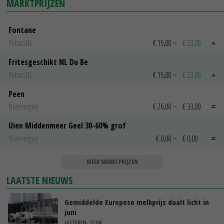
MARKTPRIJZEN
Fontane
PotatoNL
€ 15,00
~
€ 23,00
Fritesgeschikt NL Du Be
PotatoNL
€ 15,00
~
€ 23,00
Peen
Noteringen
€ 26,00
~
€ 33,00
Uien Middenmeer Geel 30-60% grof
Noteringen
€ 0,00
~
€ 0,00
MEER MARKTPRIJZEN
LAATSTE NIEUWS
Gemiddelde Europese melkprijs daalt licht in
juni
GISTEREN, 17:04