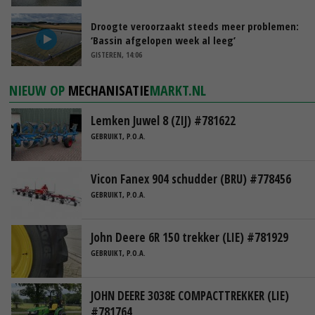
Droogte veroorzaakt steeds meer problemen:
‘Bassin afgelopen week al leeg’
GISTEREN, 14:06
NIEUW OP
MECHANISATIE
MARKT.NL
Lemken Juwel 8 (ZIJ) #781622
GEBRUIKT, P.O.A.
Vicon Fanex 904 schudder (BRU) #778456
GEBRUIKT, P.O.A.
John Deere 6R 150 trekker (LIE) #781929
GEBRUIKT, P.O.A.
JOHN DEERE 3038E COMPACTTREKKER (LIE)
#781764