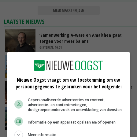
MEER MARKTPRIJZEN
LAATSTE NIEUWS
‘Samenwerking A-ware en Amalthea gaat
zorgen voor meer balans’
GISTEREN, 16:01
Internationale vraag naar geitenzuivel blijft
groot: Nederland in Europese top
GISTEREN, 15:33
Nieuwe Oogst vraagt om uw toestemming om uw
persoonsgegevens te gebruiken voor het volgende:
Vlaamse varkensstapel krimpt, pluimveesector
groeit door schaalvergroting
GISTEREN, 15:20
Gepersonaliseerde advertenties en content,
advertentie- en contentmetingen,
doelgroepenonderzoek en ontwikkeling van diensten
‘Cijfer jezelf niet weg en doe vooral ook waar
je gelukkig van wordt’
Informatie op een apparaat opslaan en/of openen
GISTEREN, 13:31
Meer informatie