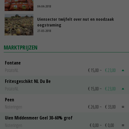
04-04-2018
Uiensector twijfelt over nut en noodzaak
oogstraming
27-03-2018
MARKTPRIJZEN
Fontane
PotatoNL
€ 15,00
~
€ 23,00
Fritesgeschikt NL Du Be
PotatoNL
€ 15,00
~
€ 23,00
Peen
Noteringen
€ 26,00
~
€ 33,00
Uien Middenmeer Geel 30-60% grof
Noteringen
€ 0,00
~
€ 0,00