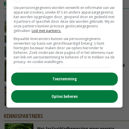
NIEUWSTE VIDEO'S
Uw persoonsgegevens worden verwerkt en informatie van uw
apparaat (cookies, unieke ID's en andere apparaatgegevens)
POAH!: John Deere 7730
kan worden opgeslagen door, geopend door en gedeeld met
4 partners of specifiek door deze site worden gebruikt. Wij en
onze partners kunnen precieze geolocatiegegevens
GISTEREN, 10:00
gebruiken.
Lijst met partners.
Bepaalde leveranciers kunnen uw persoonsgegevens
Oekraïne-vlogger Kees Huizinga: ‘Bezoek van
verwerken op basis van gerechtvaardigd belang. U kunt
de ambassade mag zelf groente plukken’
hiertegen bezwaar maken door uw opties hieronder te
07-08-2026
beheren. Zoek onderaan deze pagina of in het sitemenu naar
een link om uw toestemming te beheren of in te trekken via de
privacy- en cookie-instellingen.
Limburgse mais van Frijns doet het verrassend
goed
07-08-2026
Toestemming
Droogte veroorzaakt steeds meer problemen:
‘Bassin afgelopen week al leeg’
Opties beheren
06-08-2026
KENNISPARTNERS
Met fosfaatbladbemesting meer energie,