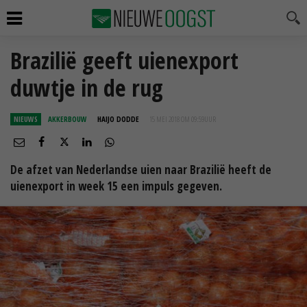
Brazilië geeft uienexport
duwtje in de rug
NIEUWS
AKKERBOUW
HAIJO DODDE
15 MEI 2018 OM 09:59
UUR
De afzet van Nederlandse uien naar Brazilië heeft de
uienexport in week 15 een impuls gegeven.