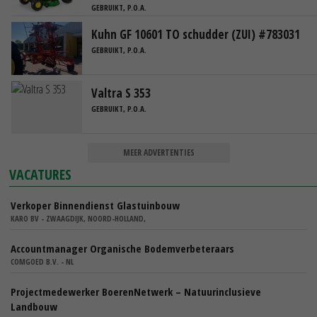
GEBRUIKT, P.O.A.
Kuhn GF 10601 TO schudder (ZUI) #783031
GEBRUIKT, P.O.A.
Valtra S 353
GEBRUIKT, P.O.A.
MEER ADVERTENTIES
VACATURES
Verkoper Binnendienst Glastuinbouw
KARO BV - ZWAAGDIJK, NOORD-HOLLAND,
Accountmanager Organische Bodemverbeteraars
COMGOED B.V. - NL
Projectmedewerker BoerenNetwerk – Natuurinclusieve
Landbouw