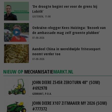
‘De droogte begint ver voor de grens bij
Lobith’
GISTEREN, 11:00
Oekraïne-vlogger Kees Huizinga: ‘Bezoek van
de ambassade mag zelf groente plukken’
07-08-2026
Aandeel China in wereldwijde fritesexport
neemt verder toe
07-08-2026
NIEUW OP
MECHANISATIE
MARKT.NL
JOHN DEERE Z545R ZEROTURN 48" (SOM)
#692978
GEBRUIKT, P.O.A.
JOHN DEERE X107 ZITMAAIER MY 2026 (SOM)
#777372