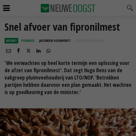
Snel afvoer van fipronilmest
NIEUWS
PLUIMVEE
JACOMIEN VOORHORST
12 APR 2018 OM 15:34
UUR
'We verwachten op heel korte termijn een oplossing voor
de afzet van fipronilmest'. Dat zegt Hugo Bens van de
vakgroep pluimveehouderij van LTO/NOP. 'Betrokken
partijen hebben daarvoor een plan gemaakt. Het wachten
is op goedkeuring van de minister.'