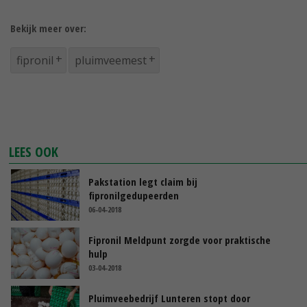
Bekijk meer over:
fipronil
pluimveemest
LEES OOK
Pakstation legt claim bij
fipronilgedupeerden
06-04-2018
Fipronil Meldpunt zorgde voor praktische
hulp
03-04-2018
Pluimveebedrijf Lunteren stopt door