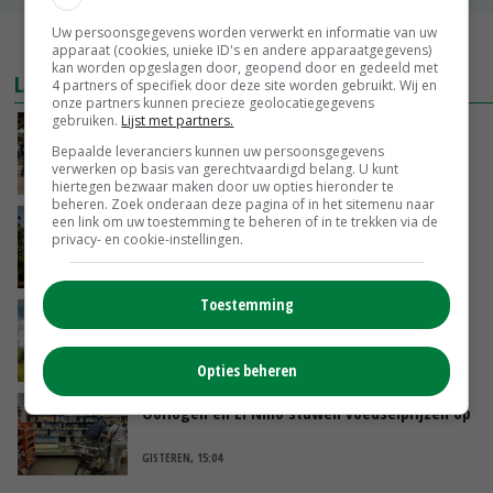
Uw persoonsgegevens worden verwerkt en informatie van uw
MEER MARKTPRIJZEN
apparaat (cookies, unieke ID's en andere apparaatgegevens)
kan worden opgeslagen door, geopend door en gedeeld met
LAATSTE NIEUWS
4 partners of specifiek door deze site worden gebruikt. Wij en
onze partners kunnen precieze geolocatiegegevens
gebruiken.
Lijst met partners.
Na jarenlang meten willen Zuid-Hollandse
Bepaalde leveranciers kunnen uw persoonsgegevens
boeren nu erkenning
verwerken op basis van gerechtvaardigd belang. U kunt
VANDAAG, 07:00
hiertegen bezwaar maken door uw opties hieronder te
beheren. Zoek onderaan deze pagina of in het sitemenu naar
een link om uw toestemming te beheren of in te trekken via de
Kamervragen over onttrekkingsverbod,
privacy- en cookie-instellingen.
minister spreekt van ‘ondernemersrisico’
GISTEREN, 16:27
Toestemming
‘Rendement van Krullvarkens komt van de
overkant’
GISTEREN, 15:30
Opties beheren
Oorlogen en El Niño stuwen voedselprijzen op
GISTEREN, 15:04