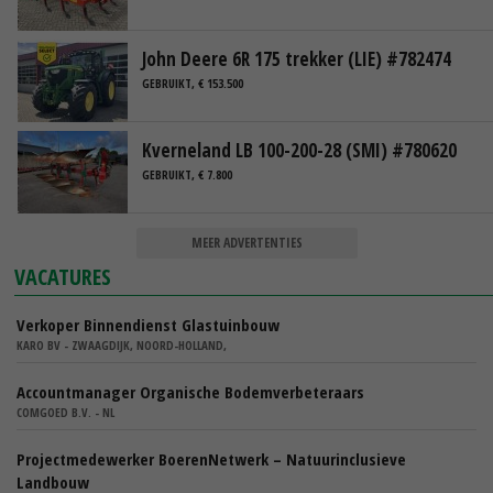
John Deere 6R 175 trekker (LIE) #782474
GEBRUIKT, € 153.500
Kverneland LB 100-200-28 (SMI) #780620
GEBRUIKT, € 7.800
MEER ADVERTENTIES
VACATURES
Verkoper Binnendienst Glastuinbouw
KARO BV - ZWAAGDIJK, NOORD-HOLLAND,
Accountmanager Organische Bodemverbeteraars
COMGOED B.V. - NL
Projectmedewerker BoerenNetwerk – Natuurinclusieve
Landbouw