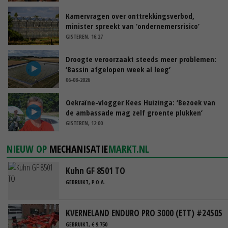
Kamervragen over onttrekkingsverbod,
minister spreekt van ‘ondernemersrisico’
GISTEREN, 16:27
Droogte veroorzaakt steeds meer problemen:
‘Bassin afgelopen week al leeg’
06-08-2026
Oekraïne-vlogger Kees Huizinga: ‘Bezoek van
de ambassade mag zelf groente plukken’
GISTEREN, 12:00
NIEUW OP
MECHANISATIE
MARKT.NL
Kuhn GF 8501 TO
GEBRUIKT, P.O.A.
KVERNELAND ENDURO PRO 3000 (ETT) #24505
GEBRUIKT, € 9.750