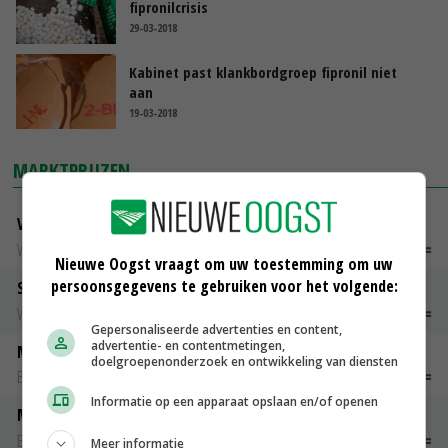
fipronilcrisis
29-03-2018
Kabinet past klankbordgroep fipronil niet
aan
19-03-2018
MARKTPRIJZEN
Vleeskuikens Barneveld tot 2000 gr
Weekcijfers
€ 1,09
~
€ 1,11
Nieuwe Oogst vraagt om uw toestemming om uw
persoonsgegevens te gebruiken voor het volgende:
Slachtkippen Barneveld Moederdieren (> 3,5 kg)
Weekcijfers
€ 0,85
€ 0,00
Gepersonaliseerde advertenties en content,
advertentie- en contentmetingen,
Maat 48
doelgroepenonderzoek en ontwikkeling van diensten
Barneveld kooieieren
€ 7,15
€ 0,00
Informatie op een apparaat opslaan en/of openen
Maat 54
Barneveld kooieieren
€ 9,10
€ 0,00
Meer informatie