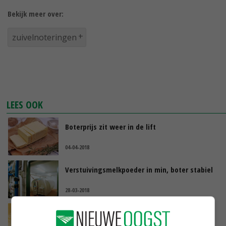
Bekijk meer over:
zuivelnoteringen
LEES OOK
Boterprijs zit weer in de lift
04-04-2018
Verstuivingsmelkpoeder in min, boter stabiel
28-03-2018
Zuivelnoteringen redelijk stabiel