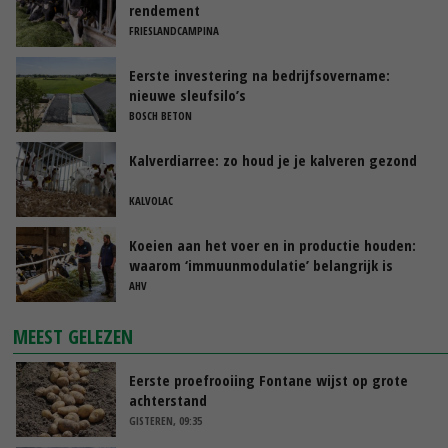
rendement
FRIESLANDCAMPINA
Eerste investering na bedrijfsovername:
nieuwe sleufsilo’s
BOSCH BETON
Kalverdiarree: zo houd je je kalveren gezond
KALVOLAC
Koeien aan het voer en in productie houden:
waarom ‘immuunmodulatie’ belangrijk is
tijdens de transitieperiode
AHV
MEEST GELEZEN
Eerste proefrooiing Fontane wijst op grote
achterstand
GISTEREN, 09:35