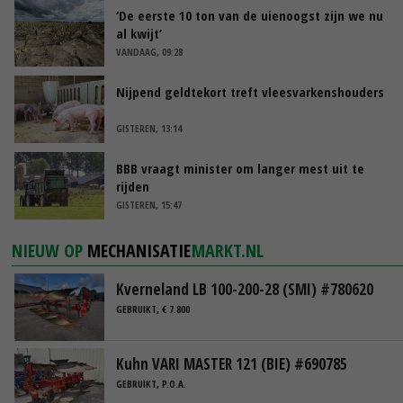
‘De eerste 10 ton van de uienoogst zijn we nu
al kwijt’
VANDAAG, 09:28
Nijpend geldtekort treft vleesvarkenshouders
GISTEREN, 13:14
BBB vraagt minister om langer mest uit te
rijden
GISTEREN, 15:47
NIEUW OP
MECHANISATIE
MARKT.NL
Kverneland LB 100-200-28 (SMI) #780620
GEBRUIKT, € 7.800
Kuhn VARI MASTER 121 (BIE) #690785
GEBRUIKT, P.O.A.