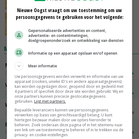
21-03-2018
Nieuwe Oogst vraagt om uw toestemming om uw
persoonsgegevens te gebruiken voor het volgende:
Boterprijs stabiel, poeders in de min
Gepersonaliseerde advertenties en content,
14-03-2018
advertentie- en contentmetingen,
doelgroepenonderzoek en ontwikkeling van diensten
MARKTPRIJZEN
Informatie op een apparaat opslaan en/of openen
Magere melkpoeder
Meer informatie
Zuivel weekprijzen
€ 269,00
€ 7,00
Uw persoonsgegevens worden verwerkt en informatie van uw
apparaat (cookies, unieke ID's en andere apparaatgegevens)
Volle melkpoeder
kan worden opgeslagen door, geopend door en gedeeld met
4 partners of specifiek door deze site worden gebruikt. Wij en
Zuivel weekprijzen
€ 345,00
€ 20,00
onze partners kunnen precieze geolocatiegegevens
gebruiken.
Lijst met partners.
Weipoeder
Bepaalde leveranciers kunnen uw persoonsgegevens
Zuivel weekprijzen
€ 134,00
€ 0,00
verwerken op basis van gerechtvaardigd belang. U kunt
hiertegen bezwaar maken door uw opties hieronder te
Boeren Gouda 12 kg
beheren. Zoek onderaan deze pagina of in het sitemenu naar
een link om uw toestemming te beheren of in te trekken via de
Boerenkaas
€ 6,05
€ 0,00
privacy- en cookie-instellingen.