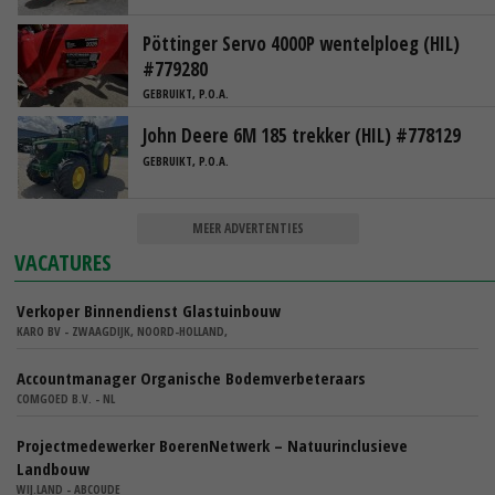
Pöttinger Servo 4000P wentelploeg (HIL)
#779280
GEBRUIKT, P.O.A.
John Deere 6M 185 trekker (HIL) #778129
GEBRUIKT, P.O.A.
MEER ADVERTENTIES
VACATURES
Verkoper Binnendienst Glastuinbouw
KARO BV - ZWAAGDIJK, NOORD-HOLLAND,
Accountmanager Organische Bodemverbeteraars
COMGOED B.V. - NL
Projectmedewerker BoerenNetwerk – Natuurinclusieve
Landbouw
WIJ.LAND - ABCOUDE