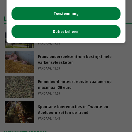
MEER MARKTPRIJZEN
Toestemming
LAATSTE NIEUWS
Gemiddelde Europese melkprijs daalt licht in
Opties beheren
juni
VANDAAG, 17:04
Frans onderzoekcentrum bestrijkt hele
varkensvleesketen
VANDAAG, 15:29
Emmeloord noteert eerste zaaiuien op
maximaal 20 euro
VANDAAG, 14:59
Spontane boerenacties in Twente en
Apeldoorn zetten de trend
VANDAAG, 14:48