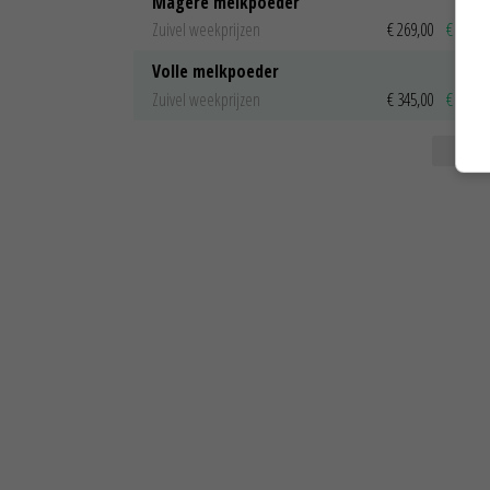
Magere melkpoeder
Zuivel weekprijzen
€ 269,00
€ 7,00
Volle melkpoeder
Zuivel weekprijzen
€ 345,00
€ 20,00