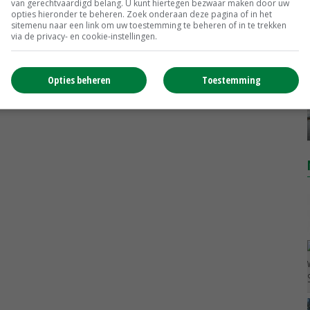
Weipoeder
van gerechtvaardigd belang. U kunt hiertegen bezwaar maken door uw
opties hieronder te beheren. Zoek onderaan deze pagina of in het
Zuivel weekprijzen
€ 134,00
€ 0,00
sitemenu naar een link om uw toestemming te beheren of in te trekken
via de privacy- en cookie-instellingen.
Boeren Gouda 12 kg
Boerenkaas
€ 6,05
€ 0,00
Opties beheren
Toestemming
MEER MARKTPRIJZEN