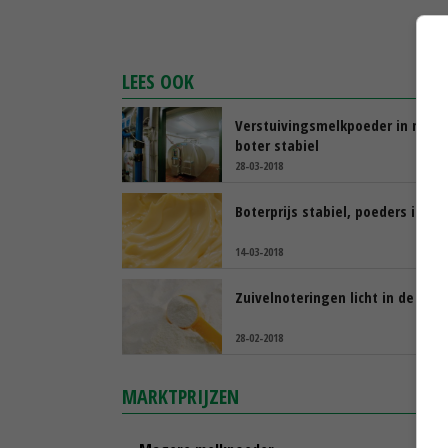
LEES OOK
Verstuivingsmelkpoeder in min,
boter stabiel
28-03-2018
Boterprijs stabiel, poeders in de
14-03-2018
Zuivelnoteringen licht in de min
28-02-2018
MARKTPRIJZEN