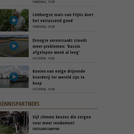
VANDAAG, 12:00
Limburgse mais van Frijns doet
het verrassend goed
VANDAAG, 10:00
Droogte veroorzaakt steeds
meer problemen: ‘Bassin
afgelopen week al leeg’
GISTEREN, 14:06
Koeien van enige drijvende
boerderij ter wereld zijn te
koop
GISTEREN, 12:00
KENNISPARTNERS
Vijf slimme keuzes die zorgen
voor meer rendement
FRIESLANDCAMPINA