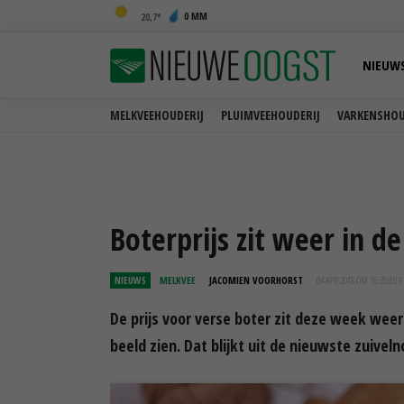
0 MM
20,7
NIEUW
MELKVEEHOUDERIJ
PLUIMVEEHOUDERIJ
VARKENSHOU
Boterprijs zit weer in de 
NIEUWS
MELKVEE
JACOMIEN VOORHORST
04 APR 2018 OM 16:35
UUR
De prijs voor verse boter zit deze week weer
beeld zien. Dat blijkt uit de nieuwste zuiveln