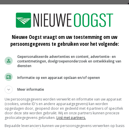
Zuivelnoteringen redelijk stabiel
Nieuwe Oogst vraagt om uw toestemming om uw
persoonsgegevens te gebruiken voor het volgende:
21-03-2018
Gepersonaliseerde advertenties en content, advertentie- en
 min
Zuivelnoteringen redelijk stabiel
contentmetingen, doelgroepenonderzoek en ontwikkeling van
diensten
07-03-2018
Informatie op een apparaat opslaan en/of openen
Forse plus boternotering
Meer informatie
21-02-2018
Uw persoonsgegevens worden verwerkt en informatie van uw apparaat
(cookies, unieke ID's en andere apparaatgegevens) kan worden
opgeslagen door, geopend door en gedeeld met 4 partners of specifiek
door deze site worden gebruikt. Wij en onze partners kunnen precieze
geolocatiegegevens gebruiken.
Lijst met partners.
Bepaalde leveranciers kunnen uw persoonsgegevens verwerken op basis