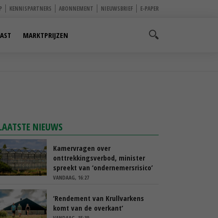
P
KENNISPARTNERS
ABONNEMENT
NIEUWSBRIEF
E-PAPER
AST
MARKTPRIJZEN
LAATSTE NIEUWS
Kamervragen over
onttrekkingsverbod, minister
spreekt van ‘ondernemersrisico’
VANDAAG, 16:27
‘Rendement van Krullvarkens
komt van de overkant’
VANDAAG, 15:30