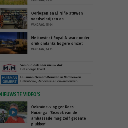
Oorlogen en El Niño stuwen
voedselprijzen op
VANDAAG, 15:04
Nettowinst Royal A-ware onder
druk ondanks hogere omzet
VANDAAG, 14:35
Van oud dak naar nieuw dak
Dat energie levert.
Huisman Gemert-Bouwen in Vertrouwen
Hallenbouw, Renovatie & Bouwmaterialen
NIEUWSTE VIDEO'S
Oekraïne-vlogger Kees
Huizinga: ‘Bezoek van de
ambassade mag zelf groente
plukken’