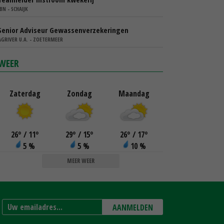
IBN - SCHAIJK
Senior Adviseur Gewassenverzekeringen
AGRIVER U.A. - ZOETERMEER
WEER
Zaterdag
Zondag
Maandag
26
°
/ 11
°
29
°
/ 15
°
26
°
/ 17
°
5 %
5 %
10 %
MEER WEER
AANMELDEN