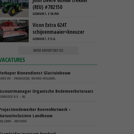
John Deere 6090M trekker
(REU) #782150
GEBRUIKT, € 58.950
Vicon Extra 624T
schijvenmaaier+kneuzer
GEBRUIKT, P.O.A.
MEER ADVERTENTIES
VACATURES
Verkoper Binnendienst Glastuinbouw
KARO BV - ZWAAGDIJK, NOORD-HOLLAND,
Accountmanager Organische Bodemverbeteraars
COMGOED B.V. - NL
Projectmedewerker BoerenNetwerk –
Natuurinclusieve Landbouw
WIJ.LAND - ABCOUDE
Teamleider instroom kwekerij