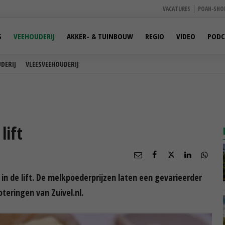
VACATURES
POAH-SHO
S
VEEHOUDERIJ
AKKER- & TUINBOUW
REGIO
VIDEO
PODC
DERIJ
VLEESVEEHOUDERIJ
lift
 in de lift. De melkpoederprijzen laten een gevarieerder
oteringen van Zuivel.nl.