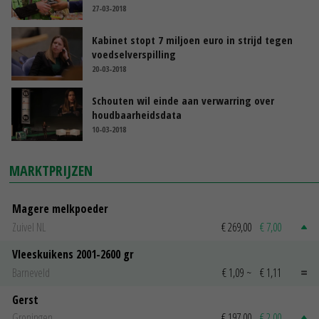
27-03-2018
Kabinet stopt 7 miljoen euro in strijd tegen
voedselverspilling
20-03-2018
Schouten wil einde aan verwarring over
houdbaarheidsdata
10-03-2018
MARKTPRIJZEN
Magere melkpoeder
Zuivel NL
€ 269,00
€ 7,00
Vleeskuikens 2001-2600 gr
Barneveld
€ 1,09
~
€ 1,11
Gerst
Groningen
€ 197,00
€ 2,00