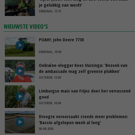
je gelukkig van wordt’
VANDAAG, 13:31
NIEUWSTE VIDEO'S
POAH!: John Deere 7730
VANDAAG, 10:00
Oekraïne-vlogger Kees Huizinga: ‘Bezoek van
de ambassade mag zelf groente plukken’
GISTEREN, 12:00
Limburgse mais van Frijns doet het verrassend
goed
GISTEREN, 10:00
Droogte veroorzaakt steeds meer problemen:
‘Bassin afgelopen week al leeg’
06-08-2026