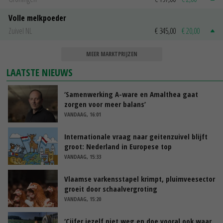
Volle melkpoeder
Zuivel NL
€ 345,00
€ 20,00
MEER MARKTPRIJZEN
LAATSTE NIEUWS
‘Samenwerking A-ware en Amalthea gaat
zorgen voor meer balans’
VANDAAG, 16:01
Internationale vraag naar geitenzuivel blijft
groot: Nederland in Europese top
VANDAAG, 15:33
Vlaamse varkensstapel krimpt, pluimveesector
groeit door schaalvergroting
VANDAAG, 15:20
‘Cijfer jezelf niet weg en doe vooral ook waar