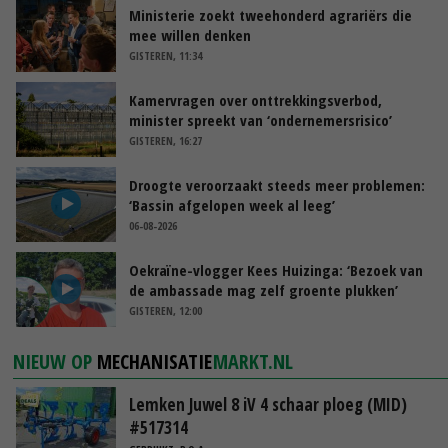
Ministerie zoekt tweehonderd agrariërs die
mee willen denken
GISTEREN, 11:34
Kamervragen over onttrekkingsverbod,
minister spreekt van ‘ondernemersrisico’
GISTEREN, 16:27
Droogte veroorzaakt steeds meer problemen:
‘Bassin afgelopen week al leeg’
06-08-2026
Oekraïne-vlogger Kees Huizinga: ‘Bezoek van
de ambassade mag zelf groente plukken’
GISTEREN, 12:00
NIEUW OP
MECHANISATIE
MARKT.NL
Lemken Juwel 8 iV 4 schaar ploeg (MID)
#517314