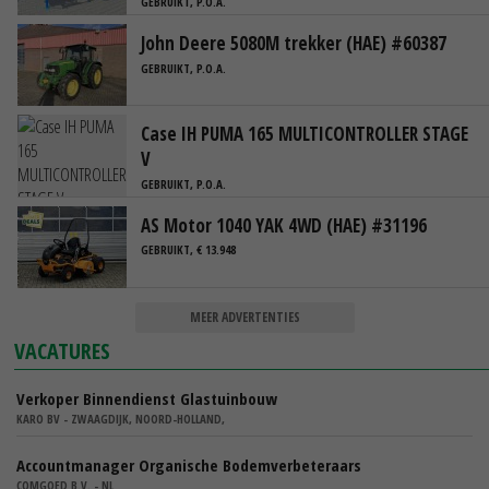
GEBRUIKT, P.O.A.
John Deere 5080M trekker (HAE) #60387
GEBRUIKT, P.O.A.
Case IH PUMA 165 MULTICONTROLLER STAGE
V
GEBRUIKT, P.O.A.
AS Motor 1040 YAK 4WD (HAE) #31196
GEBRUIKT, € 13.948
MEER ADVERTENTIES
VACATURES
Verkoper Binnendienst Glastuinbouw
KARO BV - ZWAAGDIJK, NOORD-HOLLAND,
Accountmanager Organische Bodemverbeteraars
COMGOED B.V. - NL