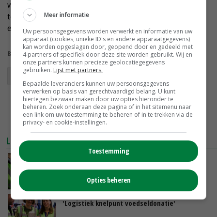
waardoor de producten soms niet op de juiste plek
Meer informatie
terechtkomen. In het Westland wordt nagedacht over
een gezamenlijk innamepunt.
Uw persoonsgegevens worden verwerkt en informatie van uw
apparaat (cookies, unieke ID's en andere apparaatgegevens)
kan worden opgeslagen door, geopend door en gedeeld met
Bekijk meer over:
4 partners of specifiek door deze site worden gebruikt. Wij en
onze partners kunnen precieze geolocatiegegevens
gebruiken.
Lijst met partners.
voedselverspilling
Bepaalde leveranciers kunnen uw persoonsgegevens
verwerken op basis van gerechtvaardigd belang. U kunt
hiertegen bezwaar maken door uw opties hieronder te
beheren. Zoek onderaan deze pagina of in het sitemenu naar
een link om uw toestemming te beheren of in te trekken via de
privacy- en cookie-instellingen.
LEES OOK
Toestemming
Schouten verdiept zich in groente- en
fruitketen
Opties beheren
27-03-2018
'Logistiek knelpunt voedseldonatie'