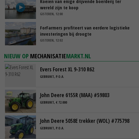
Koeien van enige drijvende boerderij ter
wereld zijn te koop
GISTEREN, 12:00
ForFarmers profiteert van eerdere logistieke
investeringen bij droogte
GISTEREN, 12:02
NIEUW OP
MECHANISATIE
MARKT.NL
Evers Forest XL 9-310 R62
GEBRUIKT, P.O.A.
John Deere 6155R (MAA) #59803
GEBRUIKT, € 72.000
John Deere 5058E trekker (WOL) #775798
GEBRUIKT, P.O.A.