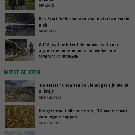
DLV ADVIES
Kick Start Brok; voor een snelle start en mooie
piek
GEBRS. FUITE
WTTA: wat betekent de nieuwe wet voor
agrarische ondernemers die werken met
uitzendkrachten?
AB WERKT ZUID-NEDERLAND
MEEST GELEZEN
‘De eerste 10 ton van de uienoogst zijn we nu
al kwijt’
GISTEREN, 09:28
Droogte raakt alle sectoren, LTO waarschuwt
voor lege schappen
GISTEREN, 11:05