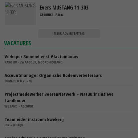
Evers MUSTANG 11-303
GEBRUIKT, P.O.A.
MEER ADVERTENTIES
VACATURES
Verkoper Binnendienst Glastuinbouw
KARO BV - ZWAAGDIJK, NOORD-HOLLAND,
Accountmanager Organische Bodemverbeteraars
COMGOED B.V. - NL
Projectmedewerker BoerenNetwerk – Natuurinclusieve
Landbouw
WIJ.LAND - ABCOUDE
Teamleider instroom kwekerij
IBN - SCHAIJK