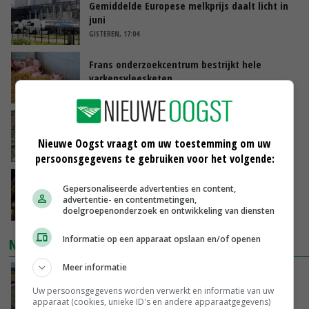
Gemiddelde Europese melkprijs daalt licht in
juni
GISTEREN, 17:04
Frans onderzoekcentrum bestrijkt hele
varkensvleesketen
GISTEREN, 15:29
Emmeloord noteert eerste zaaiuien op
maximaal 20 euro
Nieuwe Oogst vraagt om uw toestemming om uw
GISTEREN, 14:59
persoonsgegevens te gebruiken voor het volgende:
Spontane boerenacties in Twente en
Gepersonaliseerde advertenties en content,
Apeldoorn zetten de trend
advertentie- en contentmetingen,
GISTEREN, 14:48
doelgroepenonderzoek en ontwikkeling van diensten
Informatie op een apparaat opslaan en/of openen
NIEUWSTE VIDEO'S
Meer informatie
Droogte veroorzaakt steeds meer problemen:
‘Bassin afgelopen week al leeg’
Uw persoonsgegevens worden verwerkt en informatie van uw
apparaat (cookies, unieke ID's en andere apparaatgegevens)
GISTEREN, 14:06