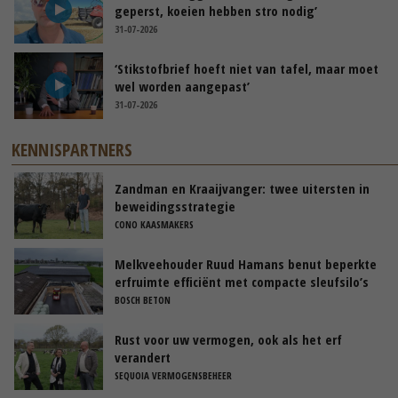
geperst, koeien hebben stro nodig’
31-07-2026
‘Stikstofbrief hoeft niet van tafel, maar moet
wel worden aangepast’
31-07-2026
KENNISPARTNERS
Zandman en Kraaijvanger: twee uitersten in
beweidingsstrategie
CONO KAASMAKERS
Melkveehouder Ruud Hamans benut beperkte
erfruimte efficiënt met compacte sleufsilo’s
BOSCH BETON
Rust voor uw vermogen, ook als het erf
verandert
SEQUOIA VERMOGENSBEHEER