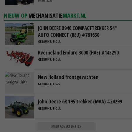
blijft cruciaal’
04-08-2026
NIEUW OP
MECHANISATIE
MARKT.NL
JOHN DEERE X940 COMPACTTREKKER 54"
AUTO CONNECT (REU) #781630
GEBRUIKT, P.O.A.
Kverneland Enduro 3000 (HAE) #145290
GEBRUIKT, P.O.A.
New Holland frontgewichten
GEBRUIKT, € 675
John Deere 6R 195 trekker (MAA) #24299
GEBRUIKT, P.O.A.
MEER ADVERTENTIES