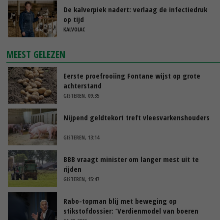
De kalverpiek nadert: verlaag de infectiedruk
op tijd
KALVOLAC
MEEST GELEZEN
Eerste proefrooiing Fontane wijst op grote
achterstand
GISTEREN, 09:35
Nijpend geldtekort treft vleesvarkenshouders
GISTEREN, 13:14
BBB vraagt minister om langer mest uit te
rijden
GISTEREN, 15:47
Rabo-topman blij met beweging op
stikstofdossier: ‘Verdienmodel van boeren