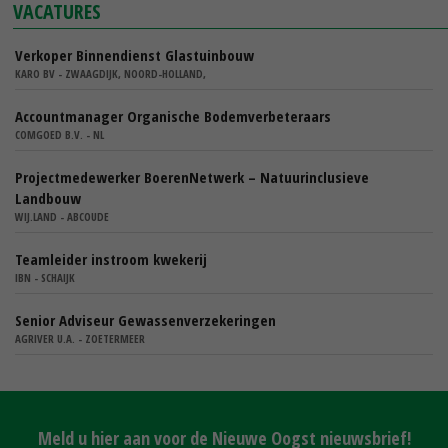
VACATURES
Verkoper Binnendienst Glastuinbouw
KARO BV - ZWAAGDIJK, NOORD-HOLLAND,
Accountmanager Organische Bodemverbeteraars
COMGOED B.V. - NL
Projectmedewerker BoerenNetwerk – Natuurinclusieve
Landbouw
WIJ.LAND - ABCOUDE
Teamleider instroom kwekerij
IBN - SCHAIJK
Senior Adviseur Gewassenverzekeringen
AGRIVER U.A. - ZOETERMEER
Meld u hier aan voor de Nieuwe Oogst nieuwsbrief!