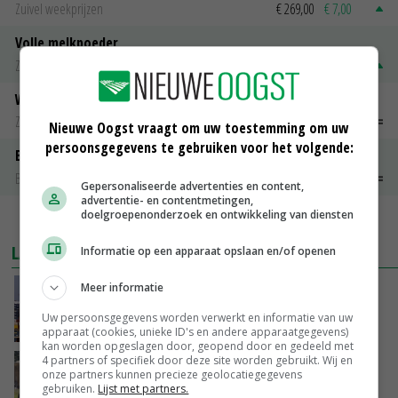
Zuivel weekprijzen
€ 269,00
€ 7,00
Volle melkpoeder
Zuivel weekprijzen
€ 345,00
€ 20,00
Weipoeder
Zuivel weekprijzen
€ 134,00
€ 0,00
Nieuwe Oogst vraagt om uw toestemming om uw
persoonsgegevens te gebruiken voor het volgende:
Boeren Gouda 12 kg
Boerenkaas
€ 6,05
€ 0,00
Gepersonaliseerde advertenties en content,
advertentie- en contentmetingen,
doelgroepenonderzoek en ontwikkeling van diensten
MEER MARKTPRIJZEN
LAATSTE NIEUWS
Informatie op een apparaat opslaan en/of openen
Meer informatie
China scherpt importeisen voor pootgoed aan
vanwege zebrachipbacterie
Uw persoonsgegevens worden verwerkt en informatie van uw
GISTEREN, 16:25
apparaat (cookies, unieke ID's en andere apparaatgegevens)
kan worden opgeslagen door, geopend door en gedeeld met
4 partners of specifiek door deze site worden gebruikt. Wij en
BBB vraagt minister om langer mest uit te
onze partners kunnen precieze geolocatiegegevens
rijden
gebruiken.
Lijst met partners.