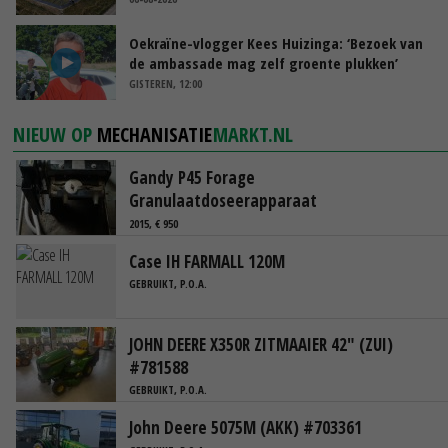
Oekraïne-vlogger Kees Huizinga: ‘Bezoek van
de ambassade mag zelf groente plukken’
GISTEREN, 12:00
NIEUW OP
MECHANISATIE
MARKT.NL
Gandy P45 Forage
Granulaatdoseerapparaat
2015, € 950
Case IH FARMALL 120M
GEBRUIKT, P.O.A.
JOHN DEERE X350R ZITMAAIER 42" (ZUI)
#781588
GEBRUIKT, P.O.A.
John Deere 5075M (AKK) #703361