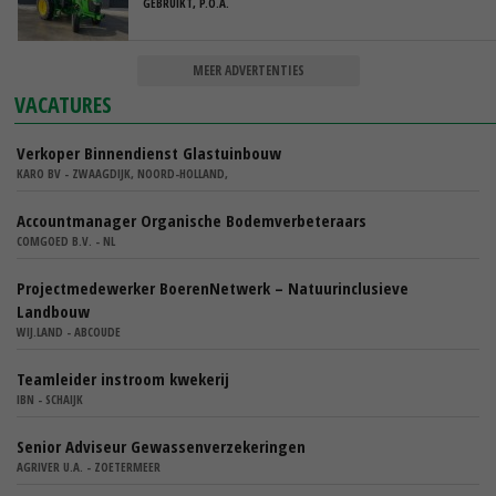
GEBRUIKT, P.O.A.
MEER ADVERTENTIES
VACATURES
Verkoper Binnendienst Glastuinbouw
KARO BV - ZWAAGDIJK, NOORD-HOLLAND,
Accountmanager Organische Bodemverbeteraars
COMGOED B.V. - NL
Projectmedewerker BoerenNetwerk – Natuurinclusieve
Landbouw
WIJ.LAND - ABCOUDE
Teamleider instroom kwekerij
IBN - SCHAIJK
Senior Adviseur Gewassenverzekeringen
AGRIVER U.A. - ZOETERMEER