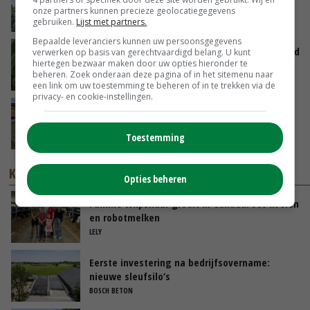
de ambassade mag zelf groente plukken’
onze partners kunnen precieze geolocatiegegevens
GISTEREN, 12:00
gebruiken.
Lijst met partners.
Bepaalde leveranciers kunnen uw persoonsgegevens
Limburgse mais van Frijns doet het verrassend
verwerken op basis van gerechtvaardigd belang. U kunt
hiertegen bezwaar maken door uw opties hieronder te
goed
beheren. Zoek onderaan deze pagina of in het sitemenu naar
GISTEREN, 10:00
een link om uw toestemming te beheren of in te trekken via de
privacy- en cookie-instellingen.
Droogte veroorzaakt steeds meer problemen:
‘Bassin afgelopen week al leeg’
Toestemming
06-08-2026
KENNISPARTNERS
Opties beheren
Familie Wilpshaar groeit in Canada: 500 koeien
en robotmelken
LELY
Eerste investering na bedrijfsovername:
nieuwe sleufsilo’s
BOSCH BETON