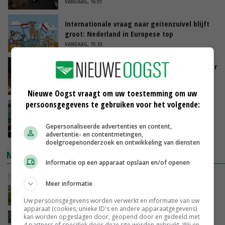
VANDAAG, 16:01
Internationale vraag naar geitenzuivel blijft
groot: Nederland in Europese top
VANDAAG, 15:33
Vlaamse varkensstapel krimpt, pluimveesector
groeit door schaalvergroting
VANDAAG, 15:20
Nieuwe Oogst vraagt om uw toestemming om uw
persoonsgegevens te gebruiken voor het volgende:
‘Cijfer jezelf niet weg en doe vooral ook waar
je gelukkig van wordt’
Gepersonaliseerde advertenties en content,
VANDAAG, 13:31
advertentie- en contentmetingen,
doelgroepenonderzoek en ontwikkeling van diensten
NIEUWSTE VIDEO'S
Informatie op een apparaat opslaan en/of openen
POAH!: John Deere 7730
Meer informatie
VANDAAG, 10:00
Uw persoonsgegevens worden verwerkt en informatie van uw
apparaat (cookies, unieke ID's en andere apparaatgegevens)
kan worden opgeslagen door, geopend door en gedeeld met
Oekraïne-vlogger Kees Huizinga: ‘Bezoek van
4 partners of specifiek door deze site worden gebruikt. Wij en