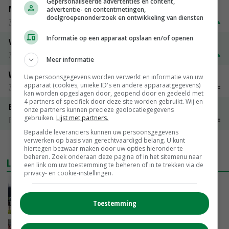
Gepersonaliseerde advertenties en content,
Magere melkpoeder
advertentie- en contentmetingen,
doelgroepenonderzoek en ontwikkeling van diensten
Zuivel weekprijzen
€ 269,00
€ 7,00
Informatie op een apparaat opslaan en/of openen
Volle melkpoeder
Zuivel weekprijzen
€ 345,00
€ 20,00
Meer informatie
Weipoeder
Uw persoonsgegevens worden verwerkt en informatie van uw
apparaat (cookies, unieke ID's en andere apparaatgegevens)
Zuivel weekprijzen
€ 134,00
€ 0,00
kan worden opgeslagen door, geopend door en gedeeld met
4 partners of specifiek door deze site worden gebruikt. Wij en
Boeren Gouda 12 kg
onze partners kunnen precieze geolocatiegegevens
gebruiken.
Lijst met partners.
Boerenkaas
€ 6,05
€ 0,00
Bepaalde leveranciers kunnen uw persoonsgegevens
verwerken op basis van gerechtvaardigd belang. U kunt
MEER MARKTPRIJZEN
hiertegen bezwaar maken door uw opties hieronder te
beheren. Zoek onderaan deze pagina of in het sitemenu naar
LAATSTE NIEUWS
een link om uw toestemming te beheren of in te trekken via de
privacy- en cookie-instellingen.
Gemiddelde Europese melkprijs daalt licht in
juni
Toestemming
GISTEREN, 17:04
Frans onderzoekcentrum bestrijkt hele