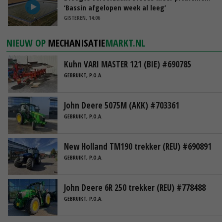
‘Bassin afgelopen week al leeg’
GISTEREN, 14:06
NIEUW OP
MECHANISATIE
MARKT.NL
Kuhn VARI MASTER 121 (BIE) #690785
GEBRUIKT, P.O.A.
John Deere 5075M (AKK) #703361
GEBRUIKT, P.O.A.
New Holland TM190 trekker (REU) #690891
GEBRUIKT, P.O.A.
John Deere 6R 250 trekker (REU) #778488
GEBRUIKT, P.O.A.