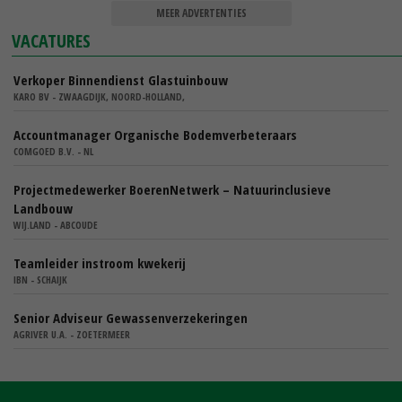
MEER ADVERTENTIES
VACATURES
Verkoper Binnendienst Glastuinbouw
KARO BV - ZWAAGDIJK, NOORD-HOLLAND,
Accountmanager Organische Bodemverbeteraars
COMGOED B.V. - NL
Projectmedewerker BoerenNetwerk – Natuurinclusieve
Landbouw
WIJ.LAND - ABCOUDE
Teamleider instroom kwekerij
IBN - SCHAIJK
Senior Adviseur Gewassenverzekeringen
AGRIVER U.A. - ZOETERMEER