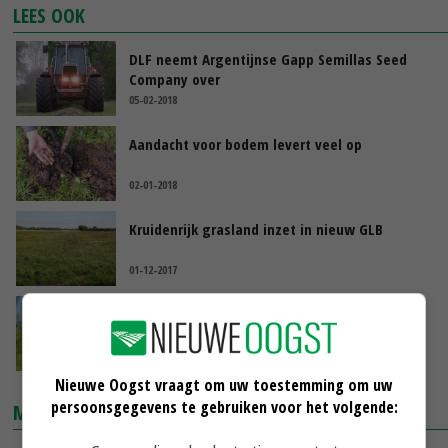
LEES OOK
DLF neemt Argentijnse Gapp Semillas Seed
Company over
05-02-2018
Aandacht voor bodem levert veel op
02-01-2018
Kruidenrijk grasland inzet in nieuw GLB
01-12-2017
Noord-Ierland: extra focus op gras
28-11-2017
Nieuwe Oogst vraagt om uw toestemming om uw
persoonsgegevens te gebruiken voor het volgende:
MARKTPRIJZEN