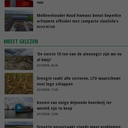
YARA
Melkveehouder Ruud Hamans benut beperkte
erfruimte efficiënt met compacte sleufsilo’s
BOSCH BETON
MEEST GELEZEN
‘De eerste 10 ton van de uienoogst zijn we nu
al kwijt’
GISTEREN, 09:28
Droogte raakt alle sectoren, LTO waarschuwt
voor lege schappen
GISTEREN, 11:05
Koeien van enige drijvende boerderij ter
wereld zijn te koop
GISTEREN, 12:00
Droogte veroorzaakt steeds meer problemen: