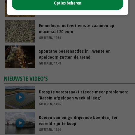
Opties beheren
varkensvleesketen
GISTEREN, 15:29
Emmeloord noteert eerste zaaiuien op
maximaal 20 euro
GISTEREN, 14:59
Spontane boerenacties in Twente en
Apeldoorn zetten de trend
GISTEREN, 14:48
NIEUWSTE VIDEO'S
Droogte veroorzaakt steeds meer problemen:
‘Bassin afgelopen week al leeg’
GISTEREN, 14:06
Koeien van enige drijvende boerderij ter
wereld zijn te koop
GISTEREN, 12:00