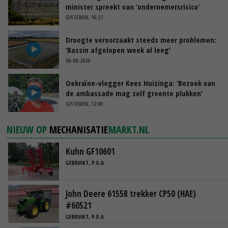
minister spreekt van ‘ondernemersrisico’
GISTEREN, 16:27
Droogte veroorzaakt steeds meer problemen:
‘Bassin afgelopen week al leeg’
06-08-2026
Oekraïne-vlogger Kees Huizinga: ‘Bezoek van
de ambassade mag zelf groente plukken’
GISTEREN, 12:00
NIEUW OP
MECHANISATIE
MARKT.NL
Kuhn GF10601
GEBRUIKT, P.O.A.
John Deere 6155R trekker CP50 (HAE)
#60521
GEBRUIKT, P.O.A.