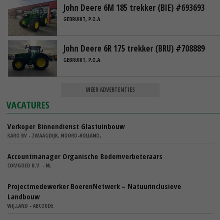
John Deere 6M 185 trekker (BIE) #693693
GEBRUIKT, P.O.A.
John Deere 6R 175 trekker (BRU) #708889
GEBRUIKT, P.O.A.
MEER ADVERTENTIES
VACATURES
Verkoper Binnendienst Glastuinbouw
KARO BV - ZWAAGDIJK, NOORD-HOLLAND,
Accountmanager Organische Bodemverbeteraars
COMGOED B.V. - NL
Projectmedewerker BoerenNetwerk – Natuurinclusieve
Landbouw
WIJ.LAND - ABCOUDE