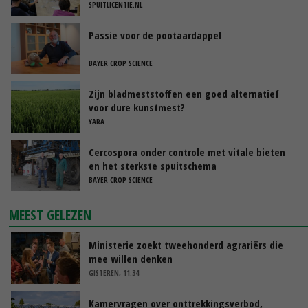
SPUITLICENTIE.NL
Passie voor de pootaardappel
BAYER CROP SCIENCE
Zijn bladmeststoffen een goed alternatief
voor dure kunstmest?
YARA
Cercospora onder controle met vitale bieten
en het sterkste spuitschema
BAYER CROP SCIENCE
MEEST GELEZEN
Ministerie zoekt tweehonderd agrariërs die
mee willen denken
GISTEREN, 11:34
Kamervragen over onttrekkingsverbod,