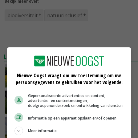
Bekijk meer over:
biodiversiteit
natuurinclusief
LEES OOK
Wetenschappers willen geen voedselgewas
Nieuwe Oogst vraagt om uw toestemming om uw
in biobrandstof
persoonsgegevens te gebruiken voor het volgende:
04-12-2017
Gepersonaliseerde advertenties en content,
50PLUS bezorgd over kreeft in boerensloot
advertentie- en contentmetingen,
doelgroepenonderzoek en ontwikkeling van diensten
07-11-2017
Informatie op een apparaat opslaan en/of openen
Betere afstemming moet biodiversiteit
bermen verbeteren
Meer informatie
03-11-2017