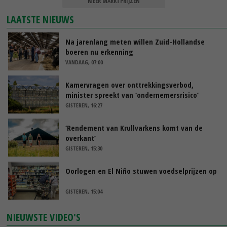
MEER MARKTPRIJZEN
LAATSTE NIEUWS
Na jarenlang meten willen Zuid-Hollandse
boeren nu erkenning
VANDAAG, 07:00
Kamervragen over onttrekkingsverbod,
minister spreekt van ‘ondernemersrisico’
GISTEREN, 16:27
‘Rendement van Krullvarkens komt van de
overkant’
GISTEREN, 15:30
Oorlogen en El Niño stuwen voedselprijzen op
GISTEREN, 15:04
NIEUWSTE VIDEO'S