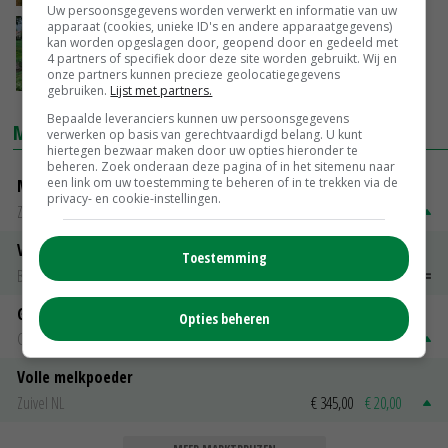
Uw persoonsgegevens worden verwerkt en informatie van uw
apparaat (cookies, unieke ID's en andere apparaatgegevens)
Pilot kruidenrijk grasland in Oude
kan worden opgeslagen door, geopend door en gedeeld met
IJsselstreek
4 partners of specifiek door deze site worden gebruikt. Wij en
onze partners kunnen precieze geolocatiegegevens
10-08-2017
gebruiken.
Lijst met partners.
Bepaalde leveranciers kunnen uw persoonsgegevens
MARKTPRIJZEN
verwerken op basis van gerechtvaardigd belang. U kunt
hiertegen bezwaar maken door uw opties hieronder te
beheren. Zoek onderaan deze pagina of in het sitemenu naar
een link om uw toestemming te beheren of in te trekken via de
Magere melkpoeder
privacy- en cookie-instellingen.
Zuivel NL
€ 269,00
€ 7,00
Vleeskuikens 2001-2600 gr
Toestemming
Barneveld
€ 1,09
~
€ 1,11
Gerst
Opties beheren
Groningen
€ 197,00
€ 2,00
Volle melkpoeder
Zuivel NL
€ 345,00
€ 20,00