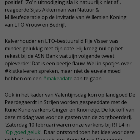
positief. 'Zo'n uitnodiging sla ik natuurlijk niet af',
reageerde Sijas Akkerman van Natuur &
Milieufederatie op de invitatie van Willemien Koning
van LTO Vrouw en Bedrijf.
Kalverhouder en LTO-bestuurslid Fije Visser was
minder gelukkig met zijn date. Hij kreeg nul op het
rekest bij de ASN Bank wat zijn volgende tweet
opleverde: 'Dat is een beetje flauw. Wel in spotjes over
#kistkalveren spreken, maar niet de euvele moed
hebben om een
#makeadate
aan te gaan.'
Ook in het kader van Valentijnsdag kon op landgoed De
Peerdegaerdt in Strijen worden gespeeddate met de
Kune Kune-varkens Ginger en Knorretje. De kickoff van
deze middag was voor de gasten van de zorgboerderij.
'Zaterdag 10 februari waren onze varkens bij RTL4 in
'Op goed geluk'
. Daar ontstond toen het idee voor deze
middag', zegt organisator Anne-Marie Dingenouts.