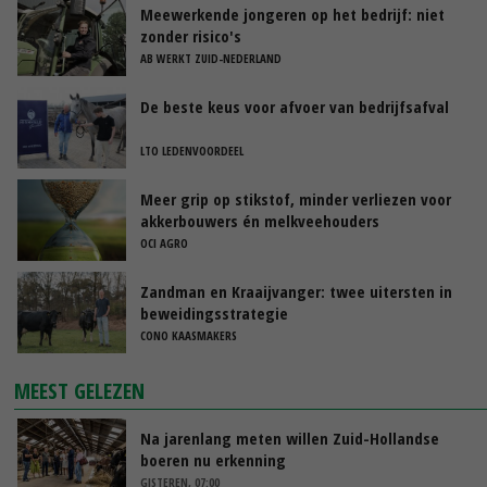
Meewerkende jongeren op het bedrijf: niet
zonder risico's
AB WERKT ZUID-NEDERLAND
De beste keus voor afvoer van bedrijfsafval
LTO LEDENVOORDEEL
Meer grip op stikstof, minder verliezen voor
akkerbouwers én melkveehouders
OCI AGRO
Zandman en Kraaijvanger: twee uitersten in
beweidingsstrategie
CONO KAASMAKERS
MEEST GELEZEN
Na jarenlang meten willen Zuid-Hollandse
boeren nu erkenning
GISTEREN, 07:00