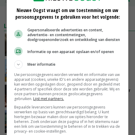
Zuivel NL
€ 345,00
€ 20,00
Nieuwe Oogst vraagt om uw toestemming om uw
MEER MARKTPRIJZEN
persoonsgegevens te gebruiken voor het volgende:
LAATSTE NIEUWS
Gepersonaliseerde advertenties en content,
advertentie- en contentmetingen,
‘Samenwerking A-ware en Amalthea gaat
doelgroepenonderzoek en ontwikkeling van diensten
zorgen voor meer balans’
GISTEREN, 16:01
Informatie op een apparaat opslaan en/of openen
Internationale vraag naar geitenzuivel blijft
Meer informatie
groot: Nederland in Europese top
Uw persoonsgegevens worden verwerkt en informatie van uw
GISTEREN, 15:33
apparaat (cookies, unieke ID's en andere apparaatgegevens)
kan worden opgeslagen door, geopend door en gedeeld met
4 partners of specifiek door deze site worden gebruikt. Wij en
Vlaamse varkensstapel krimpt, pluimveesector
onze partners kunnen precieze geolocatiegegevens
groeit door schaalvergroting
gebruiken.
Lijst met partners.
GISTEREN, 15:20
Bepaalde leveranciers kunnen uw persoonsgegevens
verwerken op basis van gerechtvaardigd belang. U kunt
‘Cijfer jezelf niet weg en doe vooral ook waar
hiertegen bezwaar maken door uw opties hieronder te
je gelukkig van wordt’
beheren. Zoek onderaan deze pagina of in het sitemenu naar
een link om uw toestemming te beheren of in te trekken via de
GISTEREN, 13:31
privacy- en cookie-instellingen.