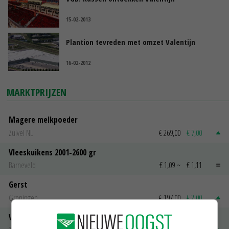
15-02-2013
Plantion tevreden met omzet Valentijn
16-02-2012
MARKTPRIJZEN
Magere melkpoeder
Zuivel NL
€ 269,00
€ 7,00
Vleeskuikens 2001-2600 gr
Barneveld
€ 1,09
~
€ 1,11
Gerst
Groningen
€ 197,00
€ 2,00
Volle melkpoeder