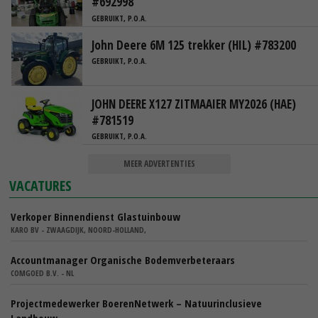
#692998
GEBRUIKT, P.O.A.
John Deere 6M 125 trekker (HIL) #783200
GEBRUIKT, P.O.A.
JOHN DEERE X127 ZITMAAIER MY2026 (HAE)
#781519
GEBRUIKT, P.O.A.
MEER ADVERTENTIES
VACATURES
Verkoper Binnendienst Glastuinbouw
KARO BV - ZWAAGDIJK, NOORD-HOLLAND,
Accountmanager Organische Bodemverbeteraars
COMGOED B.V. - NL
Projectmedewerker BoerenNetwerk – Natuurinclusieve