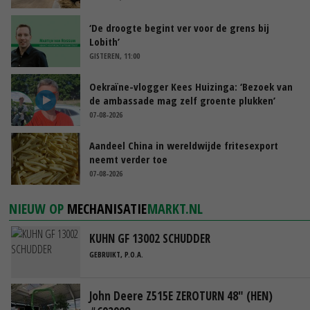
‘De droogte begint ver voor de grens bij
Lobith’
GISTEREN, 11:00
Oekraïne-vlogger Kees Huizinga: ‘Bezoek van
de ambassade mag zelf groente plukken’
07-08-2026
Aandeel China in wereldwijde fritesexport
neemt verder toe
07-08-2026
NIEUW OP
MECHANISATIE
MARKT.NL
KUHN GF 13002 SCHUDDER
GEBRUIKT, P.O.A.
John Deere Z515E ZEROTURN 48" (HEN)