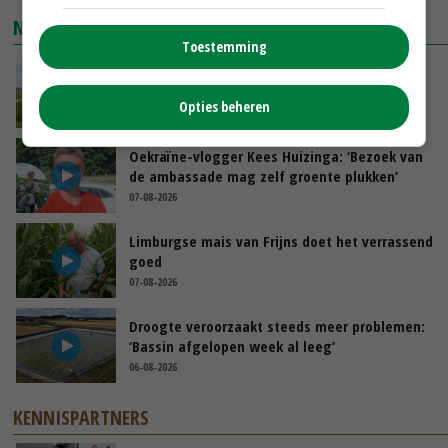
NIEUWSTE VIDEO'S
Toestemming
POAH!: John Deere 7730
Opties beheren
GISTEREN, 10:00
Oekraïne-vlogger Kees Huizinga: ‘Bezoek van
de ambassade mag zelf groente plukken’
07-08-2026
Limburgse mais van Frijns doet het verrassend
goed
07-08-2026
Droogte veroorzaakt steeds meer problemen:
‘Bassin afgelopen week al leeg’
06-08-2026
KENNISPARTNERS