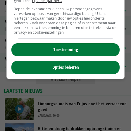
gebruiken.
Lijst met partners.
Magere melkpoeder
Bepaalde leveranciers kunnen uw persoonsgegevens
Zuivel NL
€ 269,00
€ 7,00
verwerken op basis van gerechtvaardigd belang. U kunt
hiertegen bezwaar maken door uw opties hieronder te
Vleeskuikens 2001-2600 gr
beheren. Zoek onderaan deze pagina of in het sitemenu naar
een link om uw toestemming te beheren of in te trekken via de
Barneveld
€ 1,09
~
€ 1,11
privacy- en cookie-instellingen.
Gerst
Groningen
€ 197,00
€ 2,00
Toestemming
Volle melkpoeder
Zuivel NL
€ 345,00
€ 20,00
Opties beheren
MEER MARKTPRIJZEN
LAATSTE NIEUWS
Limburgse mais van Frijns doet het verrassend
goed
VANDAAG, 10:00
Hitte en droogte drukken opbrengst uien en