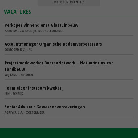
MEER ADVERTENTIES
VACATURES
Verkoper Binnendienst Glastuinbouw
KARO BV - ZWAAGDIJK, NOORD-HOLLAND,
Accountmanager Organische Bodemverbeteraars
COMGOED B.V. - NL
Projectmedewerker BoerenNetwerk – Natuurinclusieve
Landbouw
WIJ.LAND - ABCOUDE
Teamleider instroom kwekerij
IBN - SCHAIJK
Senior Adviseur Gewassenverzekeringen
AGRIVER U.A. - ZOETERMEER