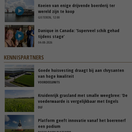
Koeien van enige drijvende boerderij ter
wereld zijn te koop
GISTEREN, 12:00
Danique in Canada: ‘Superveel schik gehad
tijdens stage’
04-08-2026
KENNISPARTNERS
Goede huisvesting draagt bij aan chrysanten
van hoge kwaliteit
VOORDEELUNITS
Kruidenrijk grasland met smalle weegbree: ‘De
voederwaarde is vergelijkbaar met Engels
raaigras’
DLF
Platform geeft innovatie vanaf het boerenerf
een podium