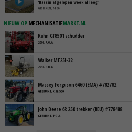
‘Bassin afgelopen week al leeg’
GISTEREN, 14:06
NIEUW OP
MECHANISATIE
MARKT.NL
Kuhn GF8501 schudder
2006, P.O.A.
Walker MT25I-32
2018, P.O.A.
Massey Ferguson 6460 (EMA) #782782
GEBRUIKT, € 39.500
John Deere 6R 250 trekker (REU) #778488
GEBRUIKT, P.O.A.