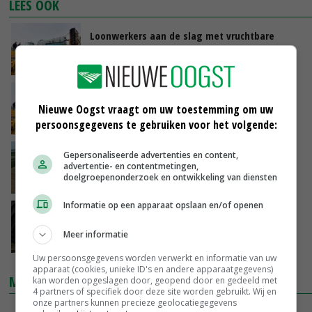
LEES OOK
Loonwerkers aan de slag met vruchtbare
kringloop
13-02-2018
Slimme inzet van mechanisatie tegen
Nieuwe Oogst vraagt om uw toestemming om uw
bodemverdichting
persoonsgegevens te gebruiken voor het volgende:
20-12-2017
Flevolandse loonwerker wil meer zicht op
Gepersonaliseerde advertenties en content,
advertentie- en contentmetingen,
bodem
doelgroepenonderzoek en ontwikkeling van diensten
17-07-2017
Informatie op een apparaat opslaan en/of openen
Geld verdienen met lagere bandenspanning
Meer informatie
29-06-2017
Uw persoonsgegevens worden verwerkt en informatie van uw
apparaat (cookies, unieke ID's en andere apparaatgegevens)
MARKTPRIJZEN
kan worden opgeslagen door, geopend door en gedeeld met
4 partners of specifiek door deze site worden gebruikt. Wij en
onze partners kunnen precieze geolocatiegegevens