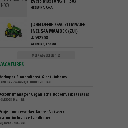
Evers MUSTANG 11-303
GEBRUIKT, P.O.A.
JOHN DEERE X590 ZITMAAIER
INCL 54A MAAIDEK (ZUI)
#692208
GEBRUIKT, € 10.891
MEER ADVERTENTIES
VACATURES
Verkoper Binnendienst Glastuinbouw
KARO BV - ZWAAGDIJK, NOORD-HOLLAND,
Accountmanager Organische Bodemverbeteraars
COMGOED B.V. - NL
Projectmedewerker BoerenNetwerk –
Natuurinclusieve Landbouw
WIJ.LAND - ABCOUDE