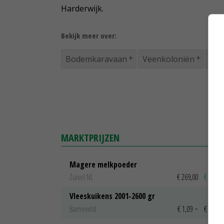
Harderwijk.
Bekijk meer over:
Bodemkaravaan
Veenkoloniën
bod
MARKTPRIJZEN
Magere melkpoeder
Zuivel NL
€ 269,00
€ 7,00
Vleeskuikens 2001-2600 gr
Barneveld
€ 1,09
~
€ 1,11