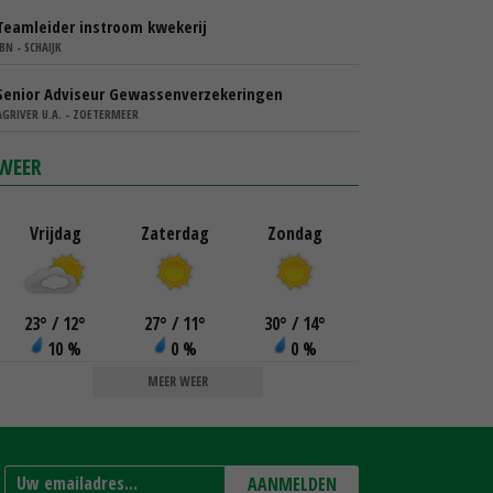
Teamleider instroom kwekerij
IBN - SCHAIJK
Senior Adviseur Gewassenverzekeringen
AGRIVER U.A. - ZOETERMEER
WEER
Vrijdag
Zaterdag
Zondag
23
°
/ 12
°
27
°
/ 11
°
30
°
/ 14
°
10 %
0 %
0 %
MEER WEER
AANMELDEN