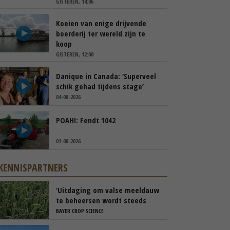
GISTEREN, 14:06
Koeien van enige drijvende
boerderij ter wereld zijn te
koop
GISTEREN, 12:00
Danique in Canada: ‘Superveel
schik gehad tijdens stage’
04-08-2026
POAH!: Fendt 1042
01-08-2026
KENNISPARTNERS
‘Uitdaging om valse meeldauw
te beheersen wordt steeds
groter’
BAYER CROP SCIENCE