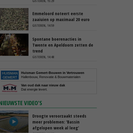
GISTEREN, 15:29
Emmeloord noteert eerste
zaaiuien op maximaal 20 euro
GISTEREN, 14:59
Spontane boerenacties in
Twente en Apeldoorn zetten de
trend
GISTEREN, 14:48
Huisman Gemert-Bouwen in Vertrouwen
Hallenbouw, Renovatie & Bouwmaterialen
Van oud dak naar nieuw dak
Dat energie levert.
NIEUWSTE VIDEO'S
Droogte veroorzaakt steeds
meer problemen: ‘Bassin
afgelopen week al leeg’