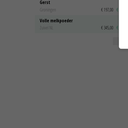
Gerst
Groningen
€ 197,00
€ 2,00
Volle melkpoeder
Zuivel NL
€ 345,00
€ 20,00