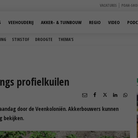
VACATURES
POAH-SHO
S
VEEHOUDERIJ
AKKER- & TUINBOUW
REGIO
VIDEO
PODC
ING
STIKSTOF
DROOGTE
THEMA'S
gs profielkuilen
aandag door de Veenkoloniën. Akkerbouwers kunnen
g bekijken.