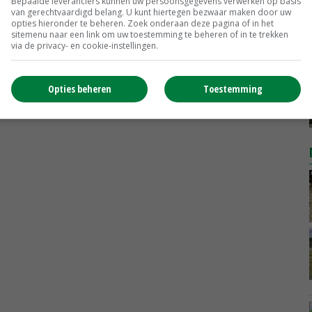
Bepaalde leveranciers kunnen uw persoonsgegevens verwerken op basis
Uien Middenmeer Geel 30-60% grof
van gerechtvaardigd belang. U kunt hiertegen bezwaar maken door uw
Noteringen
€ 0,00
~
€ 0,00
opties hieronder te beheren. Zoek onderaan deze pagina of in het
sitemenu naar een link om uw toestemming te beheren of in te trekken
via de privacy- en cookie-instellingen.
DCA BestPigletPrice
Biggen weekprijzen
€ 26,50
€ 0,50
Opties beheren
Toestemming
MEER MARKTPRIJZEN