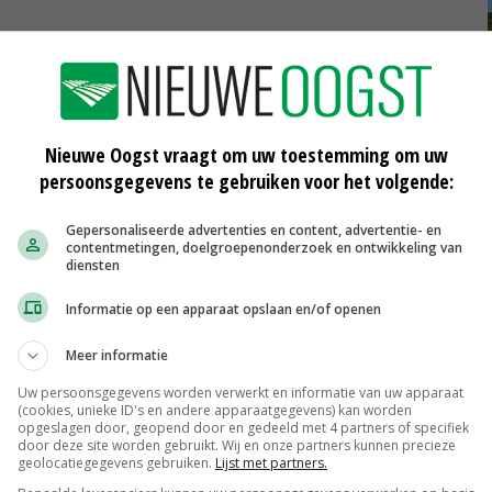
emverdichting
profielkuil
Nieuwe Oogst vraagt om uw toestemming om uw
persoonsgegevens te gebruiken voor het volgende:
Gepersonaliseerde advertenties en content, advertentie- en
contentmetingen, doelgroepenonderzoek en ontwikkeling van
diensten
Informatie op een apparaat opslaan en/of openen
Meer informatie
Scharreleieren maat 59
Barneveld
€ 12,00
€ 0,00
Uw persoonsgegevens worden verwerkt en informatie van uw apparaat
(cookies, unieke ID's en andere apparaatgegevens) kan worden
opgeslagen door, geopend door en gedeeld met 4 partners of specifiek
Fritesgeschikt NL Du Be
door deze site worden gebruikt. Wij en onze partners kunnen precieze
PotatoNL
€ 15,00
~
€ 23,00
geolocatiegegevens gebruiken.
Lijst met partners.