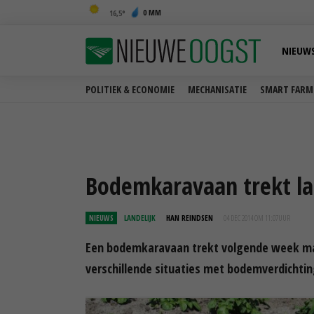
0 MM
16,5
NIEUW
POLITIEK & ECONOMIE
MECHANISATIE
SMART FARM
Bodemkaravaan trekt lan
NIEUWS
LANDELIJK
HAN REINDSEN
04 DEC 2014 OM 11:07
UUR
Een bodemkaravaan trekt volgende week m
verschillende situaties met bodemverdichtin