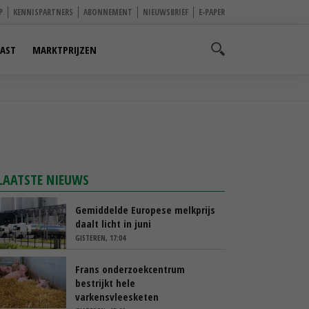
P
KENNISPARTNERS
ABONNEMENT
NIEUWSBRIEF
E-PAPER
AST
MARKTPRIJZEN
LAATSTE NIEUWS
Gemiddelde Europese melkprijs
daalt licht in juni
GISTEREN, 17:04
Frans onderzoekcentrum
bestrijkt hele
varkensvleesketen