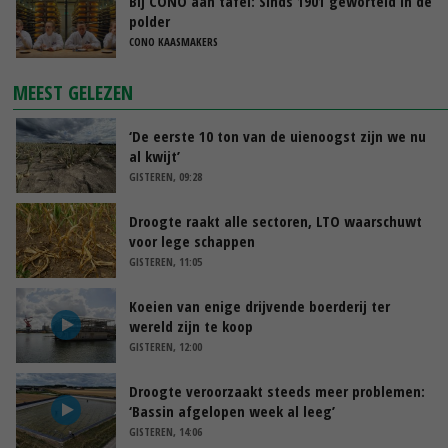
Bij CONO aan tafel: Sinds 1901 geworteld in de
polder
CONO KAASMAKERS
MEEST GELEZEN
‘De eerste 10 ton van de uienoogst zijn we nu
al kwijt’
GISTEREN, 09:28
Droogte raakt alle sectoren, LTO waarschuwt
voor lege schappen
GISTEREN, 11:05
Koeien van enige drijvende boerderij ter
wereld zijn te koop
GISTEREN, 12:00
Droogte veroorzaakt steeds meer problemen:
‘Bassin afgelopen week al leeg’
GISTEREN, 14:06