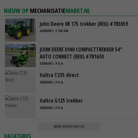
NIEUW OP
MECHANISATIE
MARKT.NL
John Deere 6R 175 trekker (REU) #783659
GEBRUIKT, € 156.500
JOHN DEERE X940 COMPACTTREKKER 54"
AUTO CONNECT (REU) #781630
GEBRUIKT, P.O.A.
Valtra T235 direct
GEBRUIKT, P.O.A.
Valtra G125 trekker
GEBRUIKT, P.O.A.
MEER ADVERTENTIES
VACATURES