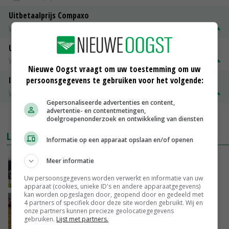
Uitbetaalprijs Compaxo
Vleesvarkens
€ 1,32
€ 0,10
Uitbetaalprijs Van Rooi Meat
Vleesvarkens
€ 1,25
€ 0,10
Nieuwe Oogst vraagt om uw toestemming om uw
persoonsgegevens te gebruiken voor het volgende:
ISN prijs Frankrijk
Vleesvarkens
€ 1,78
€ 0,06
Gepersonaliseerde advertenties en content,
advertentie- en contentmetingen,
MEER MARKTPRIJZEN
doelgroepenonderzoek en ontwikkeling van diensten
LAATSTE NIEUWS
Informatie op een apparaat opslaan en/of openen
Gemiddelde Europese melkprijs daalt licht in
Meer informatie
juni
Uw persoonsgegevens worden verwerkt en informatie van uw
GISTEREN, 17:04
apparaat (cookies, unieke ID's en andere apparaatgegevens)
kan worden opgeslagen door, geopend door en gedeeld met
Frans onderzoekcentrum bestrijkt hele
4 partners of specifiek door deze site worden gebruikt. Wij en
onze partners kunnen precieze geolocatiegegevens
varkensvleesketen
gebruiken.
Lijst met partners.
GISTEREN, 15:29