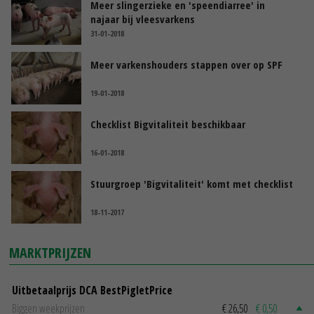
Meer slingerzieke en 'speendiarree' in
najaar bij vleesvarkens
31-01-2018
Meer varkenshouders stappen over op SPF
19-01-2018
Checklist Bigvitaliteit beschikbaar
16-01-2018
Stuurgroep 'Bigvitaliteit' komt met checklist
18-11-2017
MARKTPRIJZEN
Uitbetaalprijs DCA BestPigletPrice
Biggen weekprijzen
€ 26,50
€ 0,50