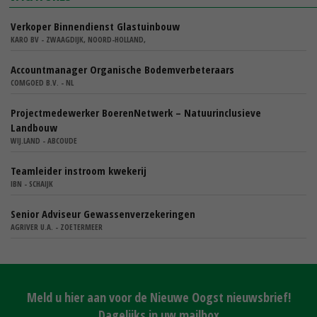
Verkoper Binnendienst Glastuinbouw
KARO BV - ZWAAGDIJK, NOORD-HOLLAND,
Accountmanager Organische Bodemverbeteraars
COMGOED B.V. - NL
Projectmedewerker BoerenNetwerk – Natuurinclusieve
Landbouw
WIJ.LAND - ABCOUDE
Teamleider instroom kwekerij
IBN - SCHAIJK
Senior Adviseur Gewassenverzekeringen
AGRIVER U.A. - ZOETERMEER
Meld u hier aan voor de Nieuwe Oogst nieuwsbrief!
Dagelijks in uw mailbox