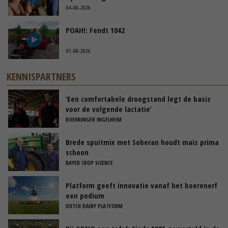
04-08-2026
POAH!: Fendt 1042
01-08-2026
KENNISPARTNERS
‘Een comfortabele droogstand legt de basis
voor de volgende lactatie’
BOEHRINGER INGELHEIM
Brede spuitmix met Soberan houdt mais prima
schoon
BAYER CROP SCIENCE
Platform geeft innovatie vanaf het boerenerf
een podium
DUTCH DAIRY PLATFORM