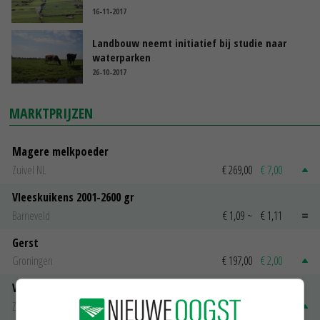
16-11-2017
Landbouw neemt initiatief bij studie naar
waterparken
26-10-2017
MARKTPRIJZEN
Magere melkpoeder
Zuivel NL
€ 269,00
€ 7,00
Vleeskuikens 2001-2600 gr
Barneveld
€ 1,09
~
€ 1,11
Gerst
Groningen
€ 197,00
€ 2,00
Volle melkpoeder
Zuivel NL
€ 345,00
€ 20,00