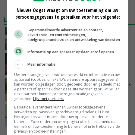
MEER MARKTPRIJZEN
Nieuwe Oogst vraagt om uw toestemming om uw
persoonsgegevens te gebruiken voor het volgende:
LAATSTE NIEUWS
Gepersonaliseerde advertenties en content,
Oekraïne-vlogger Kees Huizinga: ‘Bezoek van
advertentie- en contentmetingen,
de ambassade mag zelf groente plukken’
doelgroepenonderzoek en ontwikkeling van diensten
VANDAAG, 12:00
Informatie op een apparaat opslaan en/of openen
Ministerie zoekt tweehonderd agrariërs die
mee willen denken
Meer informatie
VANDAAG, 11:34
Uw persoonsgegevens worden verwerkt en informatie van uw
apparaat (cookies, unieke ID's en andere apparaatgegevens)
Droogte zet Britse melkveehouderij onder druk
kan worden opgeslagen door, geopend door en gedeeld met
4 partners of specifiek door deze site worden gebruikt. Wij en
onze partners kunnen precieze geolocatiegegevens
VANDAAG, 11:04
gebruiken.
Lijst met partners.
Bepaalde leveranciers kunnen uw persoonsgegevens
‘Ga uit van eigen kracht en versterk elkaar’
verwerken op basis van gerechtvaardigd belang. U kunt
hiertegen bezwaar maken door uw opties hieronder te
beheren. Zoek onderaan deze pagina of in het sitemenu naar
VANDAAG, 11:01
een link om uw toestemming te beheren of in te trekken via de
privacy- en cookie-instellingen.