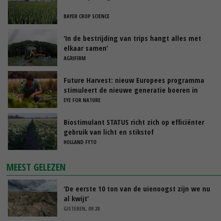
BAYER CROP SCIENCE
‘In de bestrijding van trips hangt alles met
elkaar samen’
AGRIFIRM
Future Harvest: nieuw Europees programma
stimuleert de nieuwe generatie boeren in
Nederland
EYE FOR NATURE
Biostimulant STATUS richt zich op efficiënter
gebruik van licht en stikstof
HOLLAND FYTO
MEEST GELEZEN
‘De eerste 10 ton van de uienoogst zijn we nu
al kwijt’
GISTEREN, 09:28