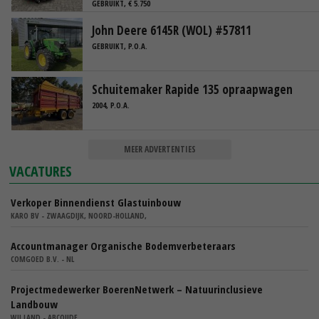
GEBRUIKT, € 5.750
John Deere 6145R (WOL) #57811
GEBRUIKT, P.O.A.
Schuitemaker Rapide 135 opraapwagen
2004, P.O.A.
MEER ADVERTENTIES
VACATURES
Verkoper Binnendienst Glastuinbouw
KARO BV - ZWAAGDIJK, NOORD-HOLLAND,
Accountmanager Organische Bodemverbeteraars
COMGOED B.V. - NL
Projectmedewerker BoerenNetwerk – Natuurinclusieve
Landbouw
WIJ.LAND - ABCOUDE