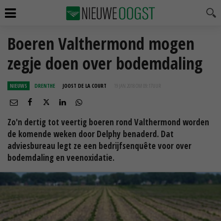
Boeren Valthermond mogen
zegje doen over bodemdaling
NIEUWS
DRENTHE
JOOST DE LA COURT
19 JAN 2018 OM 09:17
UUR
Zo'n dertig tot veertig boeren rond Valthermond worden
de komende weken door Delphy benaderd. Dat
adviesbureau legt ze een bedrijfsenquête voor over
bodemdaling en veenoxidatie.