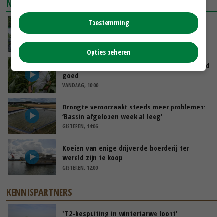
NIEUWSTE VIDEO'S
Toestemming
Oekraïne-vlogger Kees Huizinga: ‘Bezoek van
de ambassade mag zelf groente plukken’
VANDAAG, 12:00
Opties beheren
Limburgse mais van Frijns doet het verrassend
goed
VANDAAG, 10:00
Droogte veroorzaakt steeds meer problemen:
‘Bassin afgelopen week al leeg’
GISTEREN, 14:06
Koeien van enige drijvende boerderij ter
wereld zijn te koop
GISTEREN, 12:00
KENNISPARTNERS
'T2-bespuiting in wintertarwe loont'