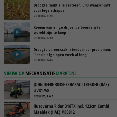
Droogte raakt alle sectoren, LTO waarschuwt
voor lege schappen
GISTEREN, 11:05
Koeien van enige drijvende boerderij ter
wereld zijn te koop
GISTEREN, 12:00
Droogte veroorzaakt steeds meer problemen:
‘Bassin afgelopen week al leeg’
GISTEREN, 14:06
NIEUW OP
MECHANISATIE
MARKT.NL
JOHN DEERE 3038E COMPACTTREKKER (HAE)
#781758
GEBRUIKT, P.O.A.
Husqvarna Rider 316TX incl. 122cm Combi
Maaidek (HAE) #60812