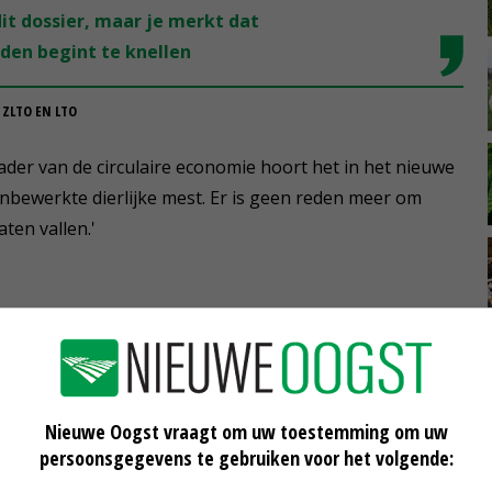
dit dossier, maar je merkt dat
den begint te knellen
 ZLTO EN LTO
kader van de circulaire economie hoort het in het nieuwe
nbewerkte dierlijke mest. Er is geen reden meer om
ten vallen.'
ede Kamer dat hij er voorstander van is om
ken als dierlijke mest, maar als kunstmest. Hij zegde
n met de Europese Commissie over de totale derogatie
Nieuwe Oogst vraagt om uw toestemming om uw
persoonsgegevens te gebruiken voor het volgende:
groep die de herziening van de EU-