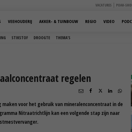
VACATURES
POAH-SHO
S
VEEHOUDERIJ
AKKER- & TUINBOUW
REGIO
VIDEO
PODC
ING
STIKSTOF
DROOGTE
THEMA'S
aalconcentraat regelen
ng maken voor het gebruik van mineralenconcentraat in de
ramma Nitraatrichtlijn kan een volgende stap zijn naar
nstmestvervanger.