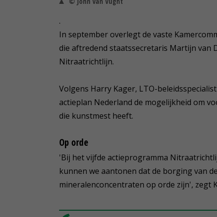
© John van Vught
.
In september overlegt de vaste Kamercom
die aftredend staatssecretaris Martijn va
Nitraatrichtlijn.
Volgens Harry Kager, LTO-beleidsspecialis
actieplan Nederland de mogelijkheid om voo
die kunstmest heeft.
Op orde
'Bij het vijfde actieprogramma Nitraatrichtl
kunnen we aantonen dat de borging van de 
mineralenconcentraten op orde zijn', zegt 