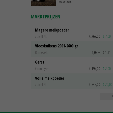
06-09-2016
MARKTPRIJZEN
Magere melkpoeder
Zuivel NL
€ 269,00
€ 7,00
Vleeskuikens 2001-2600 gr
Barneveld
€ 1,09
~
€ 1,11
Gerst
Groningen
€ 197,00
€ 2,00
Volle melkpoeder
Zuivel NL
€ 345,00
€ 20,00