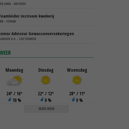
WIJ.LAND - ABCOUDE
Teamleider instroom kwekerij
IBN - SCHAIJK
Senior Adviseur Gewassenverzekeringen
AGRIVER U.A. - ZOETERMEER
WEER
Maandag
Dinsdag
Woensdag
24
°
/ 16
°
22
°
/ 12
°
28
°
/ 11
°
10 %
0 %
0 %
MEER WEER