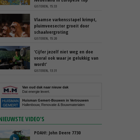
GISTEREN, 15:33
Vlaamse varkensstapel krimpt,
pluimveesector groeit door
schaalvergroting
GISTEREN, 15:20
‘Cijfer jezelf niet weg en doe
vooral ook waar je gelukkig van
wordt’
GISTEREN, 13:31
Van oud dak naar nieuw dak
Dat energie levert.
Huisman Gemert-Bouwen in Vertrouwen
Hallenbouw, Renovatie & Bouwmaterialen
NIEUWSTE VIDEO'S
POAH!: John Deere 7730