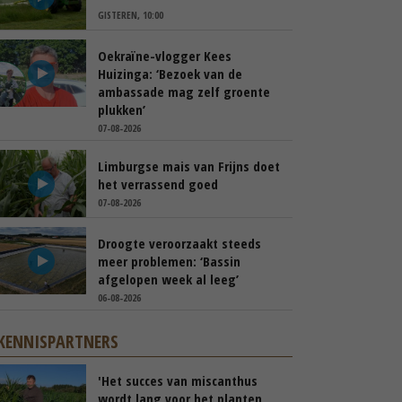
GISTEREN, 10:00
Oekraïne-vlogger Kees
Huizinga: ‘Bezoek van de
ambassade mag zelf groente
plukken’
07-08-2026
Limburgse mais van Frijns doet
het verrassend goed
07-08-2026
Droogte veroorzaakt steeds
meer problemen: ‘Bassin
afgelopen week al leeg’
06-08-2026
KENNISPARTNERS
'Het succes van miscanthus
wordt lang voor het planten