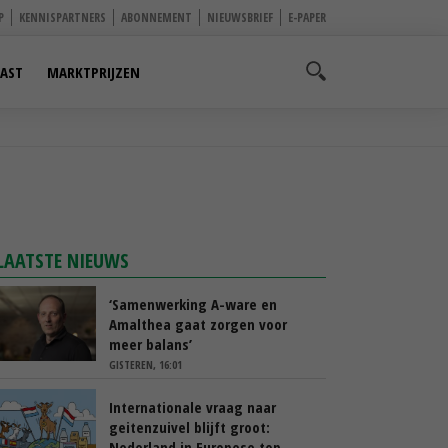
P
KENNISPARTNERS
ABONNEMENT
NIEUWSBRIEF
E-PAPER
AST
MARKTPRIJZEN
LAATSTE NIEUWS
‘Samenwerking A-ware en
Amalthea gaat zorgen voor
meer balans’
GISTEREN, 16:01
Internationale vraag naar
geitenzuivel blijft groot:
Nederland in Europese top