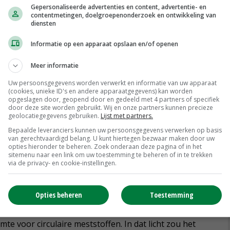
rmonisatie van Europese regelgeving op dit gebied.
Gepersonaliseerde advertenties en content, advertentie- en
contentmetingen, doelgroepenonderzoek en ontwikkeling van
ewerkt'. Volgens de huidige interpretaties zouden
diensten
en.
Informatie op een apparaat opslaan en/of openen
Meer informatie
dustrieel bewerkt. Het is een totaal ander product dan
Uw persoonsgegevens worden verwerkt en informatie van uw apparaat
(cookies, unieke ID's en andere apparaatgegevens) kan worden
elijkbaar met verschillende kunstmestsoorten en er komen
opgeslagen door, geopend door en gedeeld met 4 partners of specifiek
door deze site worden gebruikt. Wij en onze partners kunnen precieze
dien ligt de CO2-footprint lager dan bij KAS
geolocatiegegevens gebruiken.
Lijst met partners.
den aangemerkt als een vorm van kunstmest.'
Bepaalde leveranciers kunnen uw persoonsgegevens verwerken op basis
van gerechtvaardigd belang. U kunt hiertegen bezwaar maken door uw
opties hieronder te beheren. Zoek onderaan deze pagina of in het
 Haag en Brussel. 'Sharon Dijksma, Van Dams
sitemenu naar een link om uw toestemming te beheren of in te trekken
via de privacy- en cookie-instellingen.
centraten al regelen', zegt Kager.
ord zal gaan, want ze is zelf bezig met een nieuwe
Opties beheren
Toestemming
arden en minimumeisen voor meststoffen. De
te voor circulaire meststoffen. In dat licht zou het