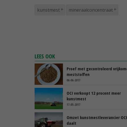
kunstmest
mineraalconcentraat
LEES OOK
Proef met gecontroleerd vrijko
meststoffen
06-06-2017
OCI verkoopt 12 procent meer
kunstmest
17-05-2017
Omzet kunstmestleverancier OCI
daalt