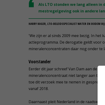
Als LTO stonden we lang alleen in 
mestregelgeving ook in andere lan
HARRY KAGER, LTO-BELEIDSSPECIALIST WATER EN BODEM BIJ
'We zijn er al sinds 2009 mee bezig. In het 
actieprogramma. De derogatie geldt voor o
mineralenconcentraten daar nog onder te la
Voorstander
Eerder dit jaar schreef Van Dam aan de Twe
mineralenconcentraat niet langer aan te mer
toe dit verzoek mee te nemen in gesprekke
vanaf 2018.
Daarnaast pleit Nederland in de raadswerk