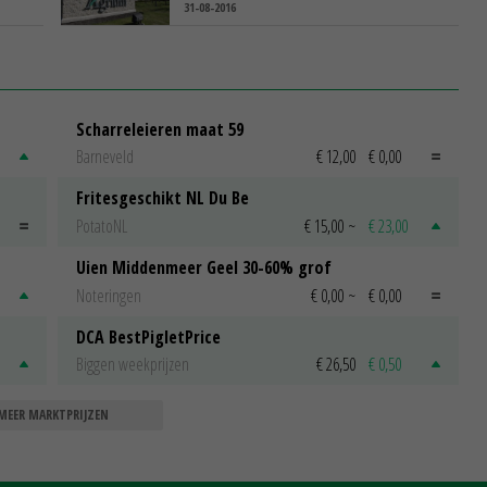
31-08-2016
Scharreleieren maat 59
Barneveld
€ 12,00
€ 0,00
Fritesgeschikt NL Du Be
PotatoNL
€ 15,00
~
€ 23,00
Uien Middenmeer Geel 30-60% grof
Noteringen
€ 0,00
~
€ 0,00
DCA BestPigletPrice
Biggen weekprijzen
€ 26,50
€ 0,50
MEER MARKTPRIJZEN