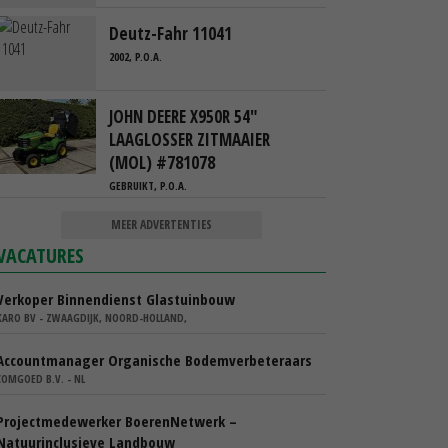
Deutz-Fahr 11041
2002, P.O.A.
JOHN DEERE X950R 54"
LAAGLOSSER ZITMAAIER
(MOL) #781078
GEBRUIKT, P.O.A.
MEER ADVERTENTIES
VACATURES
Verkoper Binnendienst Glastuinbouw
KARO BV - ZWAAGDIJK, NOORD-HOLLAND,
Accountmanager Organische Bodemverbeteraars
COMGOED B.V. - NL
Projectmedewerker BoerenNetwerk –
Natuurinclusieve Landbouw