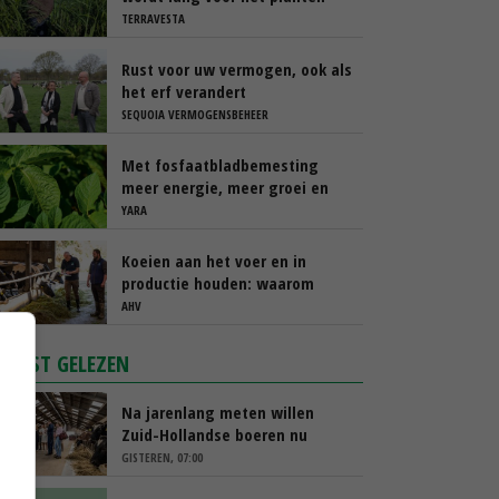
beslist'
TERRAVESTA
Rust voor uw vermogen, ook als
het erf verandert
SEQUOIA VERMOGENSBEHEER
Met fosfaatbladbemesting
meer energie, meer groei en
meer knollen
YARA
Koeien aan het voer en in
productie houden: waarom
‘immuunmodulatie’ belangrijk
AHV
is tijdens de transitieperiode
MEEST GELEZEN
Na jarenlang meten willen
Zuid-Hollandse boeren nu
erkenning
GISTEREN, 07:00