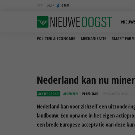
0 MM
27,7
NIEUW
POLITIEK & ECONOMIE
MECHANISATIE
SMART FARM
Nederland kan nu miner
ACHTERGROND
ALGEMEEN
PETER SMIT
05 AUG 2017 OM 10:30
UUR
Nederland kan voor zichzelf een uitzonderi
landbouw. Een opname in het eigen actieprog
een brede Europese acceptatie van deze ku