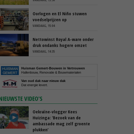
Oorlogen en El Niño stuwen
voedselprijzen op
VANDAAG, 15:04
Nettowinst Royal A-ware onder
druk ondanks hogere omzet
VANDAAG, 14:35
Huisman Gemert-Bouwen in Vertrouwen
Hallenbouw, Renovatie & Bouwmaterialen
Van oud dak naar nieuw dak
Dat energie levert.
NIEUWSTE VIDEO'S
Oekraïne-vlogger Kees
Huizinga: ‘Bezoek van de
ambassade mag zelf groente
plukken’