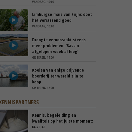
VANDAAG, 12:00
Limburgse mais van Frijns doet
het verrassend goed
VANDAAG, 10:00
Droogte veroorzaakt steeds
meer problemen: ‘Bassin
afgelopen week al leeg’
GISTEREN, 14:06
Koeien van enige drijvende
boerderij ter wereld zijn te
koop
GISTEREN, 12:00
KENNISPARTNERS
Kennis, begeleiding en
kwaliteit op het juiste moment:
de basis voor sterke kalveren
KALVOLAC