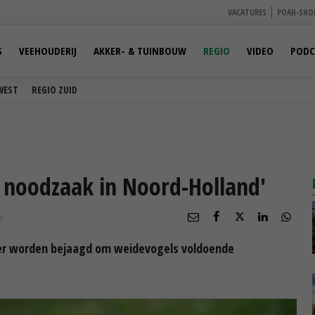
VACATURES
POAH-SHO
S
VEEHOUDERIJ
AKKER- & TUINBOUW
REGIO
VIDEO
PODC
WEST
REGIO ZUID
 noodzaak in Noord-Holland'
R
er worden bejaagd om weidevogels voldoende