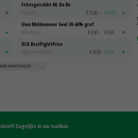
Fritesgeschikt NL Du Be
PotatoNL
€ 15,00
~
€ 23,00
Uien Middenmeer Geel 30-60% grof
Noteringen
€ 0,00
~
€ 0,00
DCA BestPigletPrice
Biggen weekprijzen
€ 26,50
€ 0,50
MEER MARKTPRIJZEN
brief! Dagelijks in uw mailbox