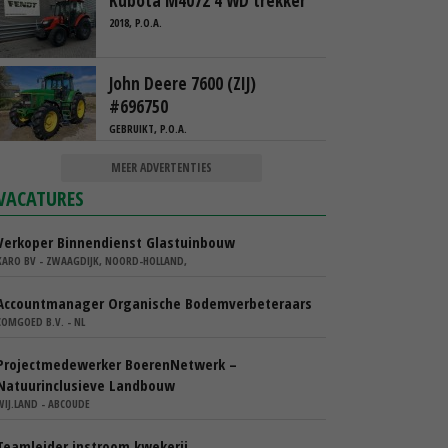
Kubota M4072 4 WD trekker
2018, P.O.A.
John Deere 7600 (ZIJ)
#696750
GEBRUIKT, P.O.A.
MEER ADVERTENTIES
VACATURES
Verkoper Binnendienst Glastuinbouw
KARO BV - ZWAAGDIJK, NOORD-HOLLAND,
Accountmanager Organische Bodemverbeteraars
COMGOED B.V. - NL
Projectmedewerker BoerenNetwerk –
Natuurinclusieve Landbouw
WIJ.LAND - ABCOUDE
Teamleider instroom kwekerij