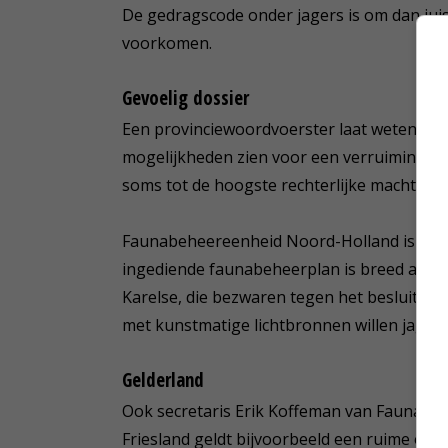
De gedragscode onder jagers is om dan juis
voorkomen.
Gevoelig dossier
Een provinciewoordvoerster laat weten dat
mogelijkheden zien voor een verruiming. 'F
soms tot de hoogste rechterlijke macht wor
Faunabeheereenheid Noord-Holland is verb
ingediende faunabeheerplan is breed afgew
Karelse, die bezwaren tegen het besluit niet 
met kunstmatige lichtbronnen willen jagen, 
Gelderland
Ook secretaris Erik Koffeman van Faunabehe
Friesland geldt bijvoorbeeld een ruime onthe