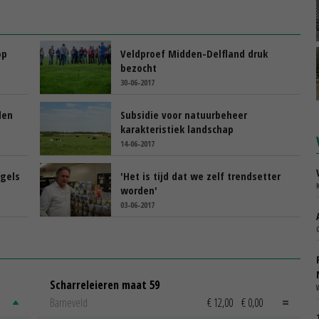
op
Veldproef Midden-Delfland druk
bezocht
30-06-2017
den
Subsidie voor natuurbeheer
karakteristiek landschap
14-06-2017
ogels
'Het is tijd dat we zelf trendsetter
worden'
03-06-2017
Scharreleieren maat 59
Barneveld
€ 12,00
€ 0,00