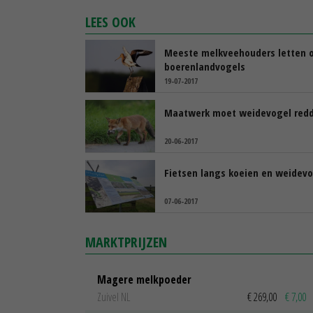
LEES OOK
Meeste melkveehouders letten 
boerenlandvogels
19-07-2017
Maatwerk moet weidevogel red
20-06-2017
Fietsen langs koeien en weidev
07-06-2017
MARKTPRIJZEN
Magere melkpoeder
Zuivel NL
€ 269,00
€ 7,00