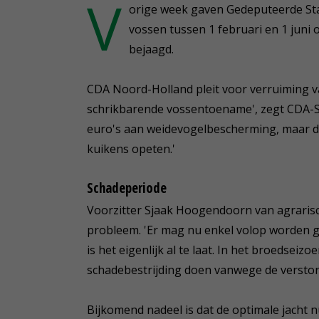
V
orige week gaven Gedeputeerde St
vossen tussen 1 februari en 1 jun
bejaagd.
CDA Noord-Holland pleit voor verruiming v
schrikbarende vossentoename', zegt CDA-St
euro's aan weidevogelbescherming, maar da
kuikens opeten.'
Schadeperiode
Voorzitter Sjaak Hoogendoorn van agrarisc
probleem. 'Er mag nu enkel volop worden g
is het eigenlijk al te laat. In het broedseizo
schadebestrijding doen vanwege de verstor
Bijkomend nadeel is dat de optimale jacht n