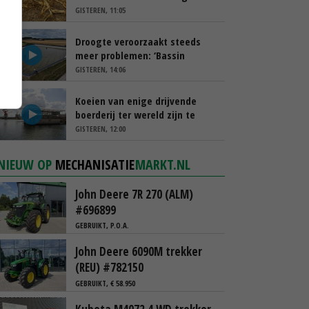
schappen
GISTEREN, 11:05
Droogte veroorzaakt steeds
meer problemen: ‘Bassin
afgelopen week al leeg’
GISTEREN, 14:06
Koeien van enige drijvende
boerderij ter wereld zijn te
koop
GISTEREN, 12:00
NIEUW OP
MECHANISATIE
MARKT.NL
John Deere 7R 270 (ALM)
#696899
GEBRUIKT, P.O.A.
John Deere 6090M trekker
(REU) #782150
GEBRUIKT, € 58.950