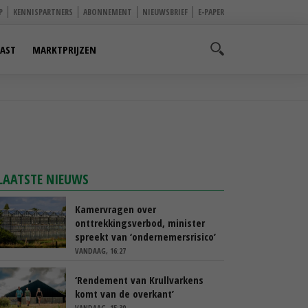
P
KENNISPARTNERS
ABONNEMENT
NIEUWSBRIEF
E-PAPER
AST
MARKTPRIJZEN
LAATSTE NIEUWS
Kamervragen over
onttrekkingsverbod, minister
spreekt van ‘ondernemersrisico’
VANDAAG, 16:27
‘Rendement van Krullvarkens
komt van de overkant’
VANDAAG, 15:30