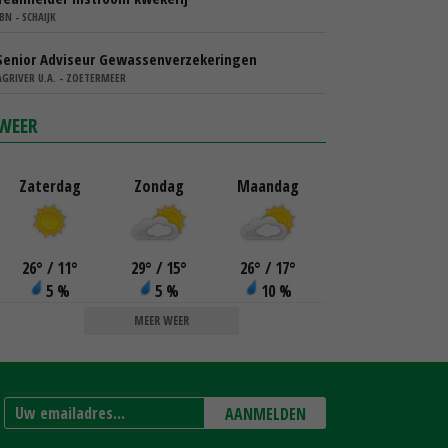
IBN - SCHAIJK
Senior Adviseur Gewassenverzekeringen
AGRIVER U.A. - ZOETERMEER
WEER
Zaterdag
Zondag
Maandag
26
°
/ 11
°
29
°
/ 15
°
26
°
/ 17
°
5 %
5 %
10 %
MEER WEER
AANMELDEN