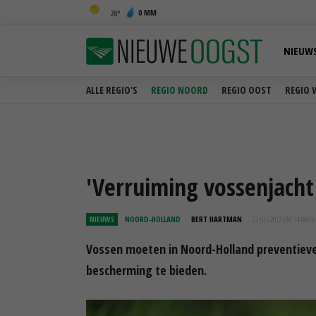
0 MM
20
NIEUW
ALLE REGIO'S
REGIO NOORD
REGIO OOST
REGIO 
'Verruiming vossenjacht
NIEUWS
NOORD-HOLLAND
BERT HARTMAN
27 JUL 2017 OM 14:06
UU
Vossen moeten in Noord-Holland preventiev
bescherming te bieden.