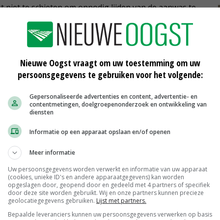
t niet te schieten om onnodig lijden van de aanwas te
Nieuwe Oogst vraagt om uw toestemming om uw
 Gedeputeerde Staten onvoldoende juridische
persoonsgegevens te gebruiken voor het volgende:
aunabeheer is een gevoelig dossier, waar besluiten
den uitgevochten en we zijn al eerder teruggefloten.'
Gepersonaliseerde advertenties en content, advertentie- en
contentmetingen, doelgroepenonderzoek en ontwikkeling van
diensten
aasd over het besluit van Gedeputeerde Staten. Het
ogen en heeft breed draagvlak, vindt secretaris Désiré
Informatie op een apparaat opslaan en/of openen
uitsluit. 'Wij zijn niet de enige die al vanaf december
Meer informatie
omdat dat het meest effectief is.'
Uw persoonsgegevens worden verwerkt en informatie van uw apparaat
(cookies, unieke ID's en andere apparaatgegevens) kan worden
opgeslagen door, geopend door en gedeeld met 4 partners of specifiek
door deze site worden gebruikt. Wij en onze partners kunnen precieze
geolocatiegegevens gebruiken.
Lijst met partners.
ereenheid Gelderland ziet juridische kansen. 'In
Bepaalde leveranciers kunnen uw persoonsgegevens verwerken op basis
ffing als aanvulling op de vrijstelling. Rechters