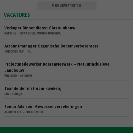
MEER ADVERTENTIES
VACATURES
Verkoper Binnendienst Glastuinbouw
KARO BV - ZWAAGDIJK, NOORD-HOLLAND,
Accountmanager Organische Bodemverbeteraars
COMGOED B.V. - NL
Projectmedewerker BoerenNetwerk – Natuurinclusieve
Landbouw
WIJ.LAND - ABCOUDE
Teamleider instroom kwekerij
IBN - SCHAIJK
Senior Adviseur Gewassenverzekeringen
AGRIVER U.A. - ZOETERMEER