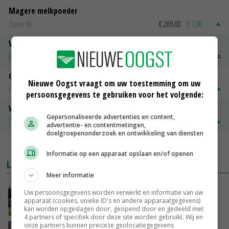
Magere melkpoeder
Zuivel NL
€ 269,00
€ 7,00
Vleeskuikens 2001-2600 gr
Barneveld
€ 1,09
~
€ 1,11
Gerst
Nieuwe Oogst vraagt om uw toestemming om uw
Groningen
€ 197,00
€ 2,00
persoonsgegevens te gebruiken voor het volgende:
Volle melkpoeder
Gepersonaliseerde advertenties en content,
Zuivel NL
€ 345,00
€ 20,00
advertentie- en contentmetingen,
doelgroepenonderzoek en ontwikkeling van diensten
MEER MARKTPRIJZEN
Informatie op een apparaat opslaan en/of openen
LAATSTE NIEUWS
Meer informatie
Gemiddelde Europese melkprijs daalt licht in
Uw persoonsgegevens worden verwerkt en informatie van uw
juni
apparaat (cookies, unieke ID's en andere apparaatgegevens)
VANDAAG, 17:04
kan worden opgeslagen door, geopend door en gedeeld met
4 partners of specifiek door deze site worden gebruikt. Wij en
onze partners kunnen precieze geolocatiegegevens