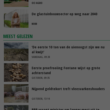
OCI AGRO
De glastuinbouwsector op weg naar 2040
NVM
MEEST GELEZEN
‘De eerste 10 ton van de uienoogst zijn we nu
al kwijt’
VANDAAG, 09:28
Eerste proefrooiing Fontane wijst op grote
achterstand
GISTEREN, 09:35
Nijpend geldtekort treft vleesvarkenshouders
GISTEREN, 13:14
BBB vraagt minister om langer mest uit te