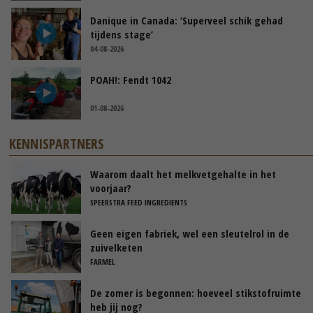
Danique in Canada: ‘Superveel schik gehad
tijdens stage’
04-08-2026
POAH!: Fendt 1042
01-08-2026
KENNISPARTNERS
Waarom daalt het melkvetgehalte in het
voorjaar?
SPEERSTRA FEED INGREDIENTS
Geen eigen fabriek, wel een sleutelrol in de
zuivelketen
FARMEL
De zomer is begonnen: hoeveel stikstofruimte
heb jij nog?