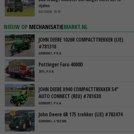
rijden
GISTEREN, 15:47
NIEUW OP
MECHANISATIE
MARKT.NL
JOHN DEERE 1026R COMPACTTREKKER (LIE)
#781316
GEBRUIKT, P.O.A.
Pottinger Faro 4000D
2011, P.O.A.
JOHN DEERE X940 COMPACTTREKKER 54"
AUTO CONNECT (REU) #781630
GEBRUIKT, P.O.A.
John Deere 6R 175 trekker (LIE) #782474
GEBRUIKT, € 153.500