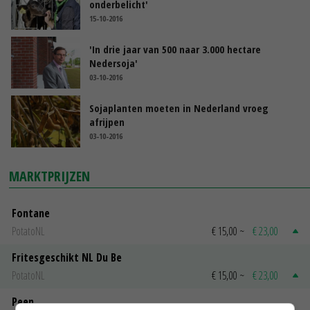
onderbelicht'
15-10-2016
'In drie jaar van 500 naar 3.000 hectare
Nedersoja'
03-10-2016
Sojaplanten moeten in Nederland vroeg
afrijpen
03-10-2016
MARKTPRIJZEN
Fontane
PotatoNL
€ 15,00
~
€ 23,00
Fritesgeschikt NL Du Be
PotatoNL
€ 15,00
~
€ 23,00
Peen