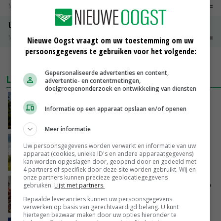
Noteringen
€ 26,00
~
€ 33,00
Uien Middenmeer Geel 30-60% grof
Noteringen
€ 0,00
~
€ 0,00
Nieuwe Oogst vraagt om uw toestemming om uw
persoonsgegevens te gebruiken voor het volgende:
MEER MARKTPRIJZEN
Gepersonaliseerde advertenties en content,
LAATSTE NIEUWS
advertentie- en contentmetingen,
doelgroepenonderzoek en ontwikkeling van diensten
Kamervragen over onttrekkingsverbod,
Informatie op een apparaat opslaan en/of openen
minister spreekt van ‘ondernemersrisico’
GISTEREN, 16:27
Meer informatie
‘Rendement van Krullvarkens komt van de
Uw persoonsgegevens worden verwerkt en informatie van uw
overkant’
apparaat (cookies, unieke ID's en andere apparaatgegevens)
kan worden opgeslagen door, geopend door en gedeeld met
GISTEREN, 15:30
4 partners of specifiek door deze site worden gebruikt. Wij en
onze partners kunnen precieze geolocatiegegevens
Oorlogen en El Niño stuwen voedselprijzen op
gebruiken.
Lijst met partners.
Bepaalde leveranciers kunnen uw persoonsgegevens
GISTEREN, 15:04
verwerken op basis van gerechtvaardigd belang. U kunt
hiertegen bezwaar maken door uw opties hieronder te