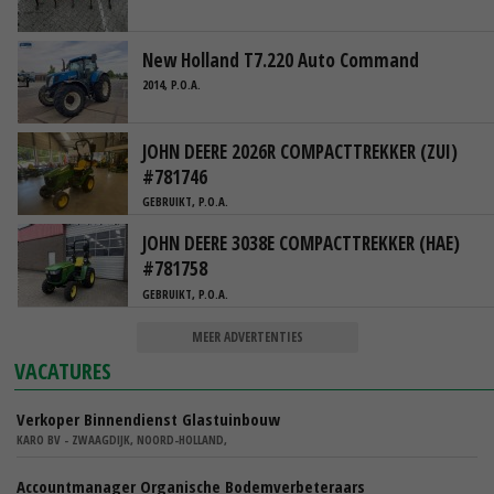
New Holland T7.220 Auto Command
2014, P.O.A.
JOHN DEERE 2026R COMPACTTREKKER (ZUI)
#781746
GEBRUIKT, P.O.A.
JOHN DEERE 3038E COMPACTTREKKER (HAE)
#781758
GEBRUIKT, P.O.A.
MEER ADVERTENTIES
VACATURES
Verkoper Binnendienst Glastuinbouw
KARO BV - ZWAAGDIJK, NOORD-HOLLAND,
Accountmanager Organische Bodemverbeteraars