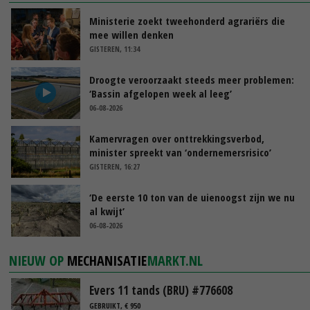
Ministerie zoekt tweehonderd agrariërs die
mee willen denken
GISTEREN, 11:34
Droogte veroorzaakt steeds meer problemen:
‘Bassin afgelopen week al leeg’
06-08-2026
Kamervragen over onttrekkingsverbod,
minister spreekt van ‘ondernemersrisico’
GISTEREN, 16:27
‘De eerste 10 ton van de uienoogst zijn we nu
al kwijt’
06-08-2026
NIEUW OP
MECHANISATIE
MARKT.NL
Evers 11 tands (BRU) #776608
GEBRUIKT, € 950