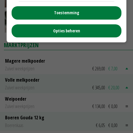
21-01-2016
Toestemming
Biest bevat vaak te veel bacteriën
21-11-2015
Opties beheren
MARKTPRIJZEN
Magere melkpoeder
Zuivel weekprijzen
€ 269,00
€ 7,00
Volle melkpoeder
Zuivel weekprijzen
€ 345,00
€ 20,00
Weipoeder
Zuivel weekprijzen
€ 134,00
€ 0,00
Boeren Gouda 12 kg
Boerenkaas
€ 6,05
€ 0,00