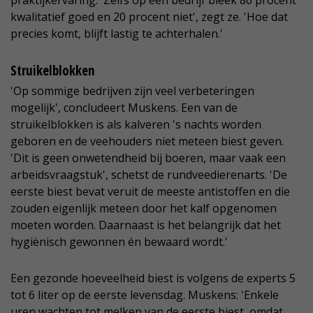
praktijkervaring. 'Zelfs op één bedrijf bleek 80 procent
kwalitatief goed en 20 procent niet', zegt ze. 'Hoe dat
precies komt, blijft lastig te achterhalen.'
Struikelblokken
'Op sommige bedrijven zijn veel verbeteringen
mogelijk', concludeert Muskens. Een van de
struikelblokken is als kalveren 's nachts worden
geboren en de veehouders niet meteen biest geven.
'Dit is geen onwetendheid bij boeren, maar vaak een
arbeidsvraagstuk', schetst de rundveedierenarts. 'De
eerste biest bevat veruit de meeste antistoffen en die
zouden eigenlijk meteen door het kalf opgenomen
moeten worden. Daarnaast is het belangrijk dat het
hygiënisch gewonnen én bewaard wordt.'
Een gezonde hoeveelheid biest is volgens de experts 5
tot 6 liter op de eerste levensdag. Muskens: 'Enkele
uren wachten tot melken van de eerste biest, omdat