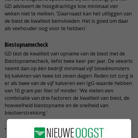
GD adviseert de hoogdrachtige koe minimaal vier
weken niet te melken. 'Daarnaast kan het uitliggen van
de biest de kwaliteit beïnvloeden. Het is goed om daar
als veehouder oog voor te hebben.'
Biestopnamecheck
GD test de kwaliteit van opname van de biest met de
Biestopnamecheck, liefst twee keer per jaar. De veearts
neemt dan op één bedrijf minimaal vijf bloedmonsters
bij kalveren van twee tot zeven dagen. Reden tot zorg is
er als twee van de vijf kalveren een IgG-waarde hebben
van 10 gram per liter of minder. 'We meten een
combinatie van drie factoren: de kwaliteit van biest, de
hoeveelheid biestopname en de snelheid van
biestverstrekking.'
• Lees meer hierover deze zaterdag in
Nieuwe Oogst