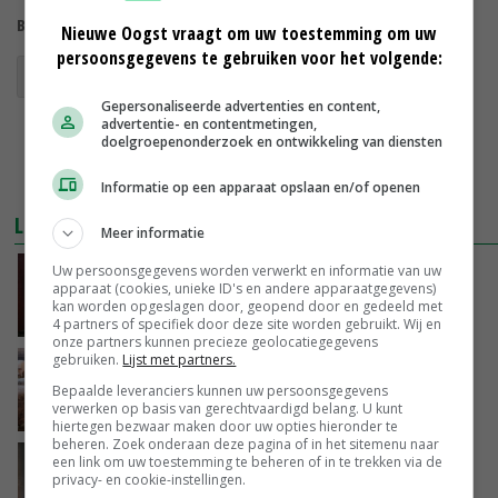
Bekijk meer over:
Nieuwe Oogst vraagt om uw toestemming om uw
persoonsgegevens te gebruiken voor het volgende:
biest
Gepersonaliseerde advertenties en content,
advertentie- en contentmetingen,
doelgroepenonderzoek en ontwikkeling van diensten
Informatie op een apparaat opslaan en/of openen
LEES OOK
Meer informatie
Uw persoonsgegevens worden verwerkt en informatie van uw
GD lanceert biestopname check voor lam
apparaat (cookies, unieke ID's en andere apparaatgegevens)
kan worden opgeslagen door, geopend door en gedeeld met
10-01-2017
4 partners of specifiek door deze site worden gebruikt. Wij en
onze partners kunnen precieze geolocatiegegevens
gebruiken.
Lijst met partners.
Varkensboer focust op terugdringing uitval
Bepaalde leveranciers kunnen uw persoonsgegevens
verwerken op basis van gerechtvaardigd belang. U kunt
14-09-2016
hiertegen bezwaar maken door uw opties hieronder te
beheren. Zoek onderaan deze pagina of in het sitemenu naar
'Biest een uitdagend levenselixer'
een link om uw toestemming te beheren of in te trekken via de
privacy- en cookie-instellingen.