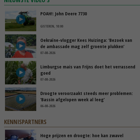
POAH!: John Deere 7730
GISTEREN, 10:00
Oekraïne-vlogger Kees Huizinga: ‘Bezoek van
de ambassade mag zelf groente plukken’
07-08-2026
Limburgse mais van Frijns doet het verrassend
goed
07-08-2026
Droogte veroorzaakt steeds meer problemen:
‘Bassin afgelopen week al leeg’
06-08-2026
KENNISPARTNERS
Hoge prijzen en droogte: hoe kan zwavel