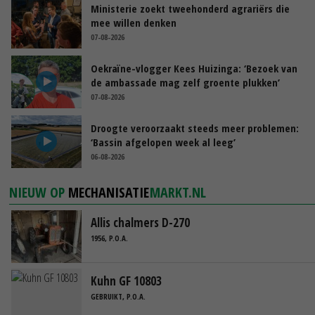
Ministerie zoekt tweehonderd agrariërs die
mee willen denken
07-08-2026
Oekraïne-vlogger Kees Huizinga: ‘Bezoek van
de ambassade mag zelf groente plukken’
07-08-2026
Droogte veroorzaakt steeds meer problemen:
‘Bassin afgelopen week al leeg’
06-08-2026
NIEUW OP
MECHANISATIE
MARKT.NL
Allis chalmers D-270
1956, P.O.A.
Kuhn GF 10803
GEBRUIKT, P.O.A.