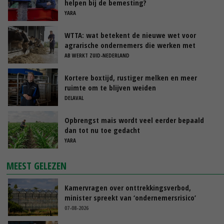
helpen bij de bemesting?
YARA
WTTA: wat betekent de nieuwe wet voor
agrarische ondernemers die werken met
uitzendkrachten?
AB WERKT ZUID-NEDERLAND
Kortere boxtijd, rustiger melken en meer
ruimte om te blijven weiden
DELAVAL
Opbrengst mais wordt veel eerder bepaald
dan tot nu toe gedacht
YARA
MEEST GELEZEN
Kamervragen over onttrekkingsverbod,
minister spreekt van ‘ondernemersrisico’
07-08-2026