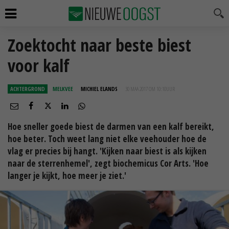
Zoektocht naar beste biest
voor kalf
ACHTERGROND
MELKVEE
MICHIEL ELANDS
30 MAA 2017 OM 10:10
UUR
Hoe sneller goede biest de darmen van een kalf bereikt,
hoe beter. Toch weet lang niet elke veehouder hoe de
vlag er precies bij hangt. 'Kijken naar biest is als kijken
naar de sterrenhemel', zegt biochemicus Cor Arts. 'Hoe
langer je kijkt, hoe meer je ziet.'