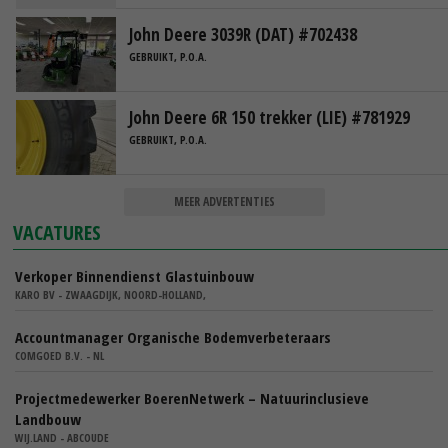
John Deere 3039R (DAT) #702438
GEBRUIKT, P.O.A.
John Deere 6R 150 trekker (LIE) #781929
GEBRUIKT, P.O.A.
MEER ADVERTENTIES
VACATURES
Verkoper Binnendienst Glastuinbouw
KARO BV - ZWAAGDIJK, NOORD-HOLLAND,
Accountmanager Organische Bodemverbeteraars
COMGOED B.V. - NL
Projectmedewerker BoerenNetwerk – Natuurinclusieve
Landbouw
WIJ.LAND - ABCOUDE