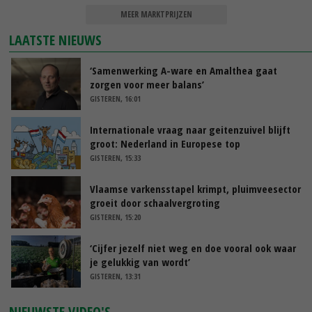
MEER MARKTPRIJZEN
LAATSTE NIEUWS
‘Samenwerking A-ware en Amalthea gaat
zorgen voor meer balans’
GISTEREN, 16:01
Internationale vraag naar geitenzuivel blijft
groot: Nederland in Europese top
GISTEREN, 15:33
Vlaamse varkensstapel krimpt, pluimveesector
groeit door schaalvergroting
GISTEREN, 15:20
‘Cijfer jezelf niet weg en doe vooral ook waar
je gelukkig van wordt’
GISTEREN, 13:31
NIEUWSTE VIDEO'S