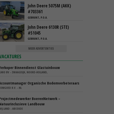
John Deere 5075M (AKK)
#703361
GEBRUIKT, P.O.A.
John Deere 6130R (STE)
#51045
GEBRUIKT, P.O.A.
MEER ADVERTENTIES
VACATURES
Verkoper Binnendienst Glastuinbouw
KARO BV - ZWAAGDIJK, NOORD-HOLLAND,
Accountmanager Organische Bodemverbeteraars
COMGOED B.V. - NL
Projectmedewerker BoerenNetwerk –
Natuurinclusieve Landbouw
WIJ.LAND - ABCOUDE