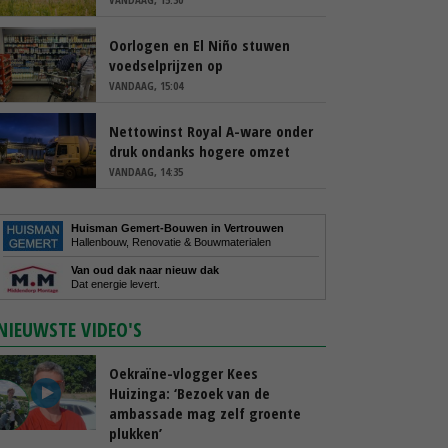
Oorlogen en El Niño stuwen
voedselprijzen op
VANDAAG, 15:04
Nettowinst Royal A-ware onder
druk ondanks hogere omzet
VANDAAG, 14:35
Huisman Gemert-Bouwen in Vertrouwen
Hallenbouw, Renovatie & Bouwmaterialen
Van oud dak naar nieuw dak
Dat energie levert.
NIEUWSTE VIDEO'S
Oekraïne-vlogger Kees
Huizinga: ‘Bezoek van de
ambassade mag zelf groente
plukken’