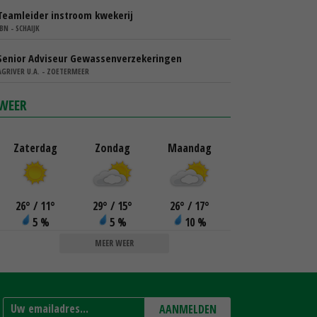
Teamleider instroom kwekerij
IBN - SCHAIJK
Senior Adviseur Gewassenverzekeringen
AGRIVER U.A. - ZOETERMEER
WEER
Zaterdag
Zondag
Maandag
26
°
/ 11
°
29
°
/ 15
°
26
°
/ 17
°
5 %
5 %
10 %
MEER WEER
AANMELDEN