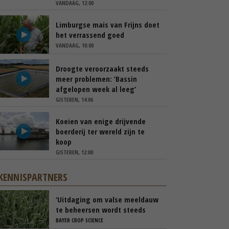
VANDAAG, 12:00
Limburgse mais van Frijns doet
het verrassend goed
VANDAAG, 10:00
Droogte veroorzaakt steeds
meer problemen: ‘Bassin
afgelopen week al leeg’
GISTEREN, 14:06
Koeien van enige drijvende
boerderij ter wereld zijn te
koop
GISTEREN, 12:00
KENNISPARTNERS
‘Uitdaging om valse meeldauw
te beheersen wordt steeds
groter’
BAYER CROP SCIENCE