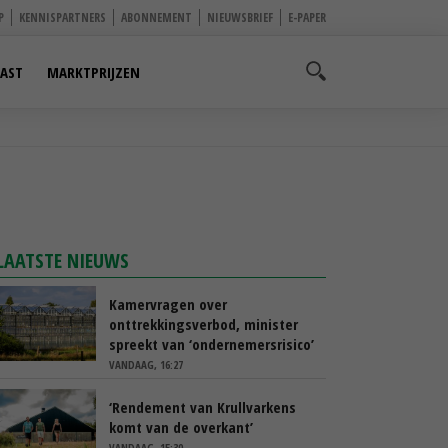
P
KENNISPARTNERS
ABONNEMENT
NIEUWSBRIEF
E-PAPER
AST
MARKTPRIJZEN
LAATSTE NIEUWS
Kamervragen over
onttrekkingsverbod, minister
spreekt van ‘ondernemersrisico’
VANDAAG, 16:27
‘Rendement van Krullvarkens
komt van de overkant’
VANDAAG, 15:30