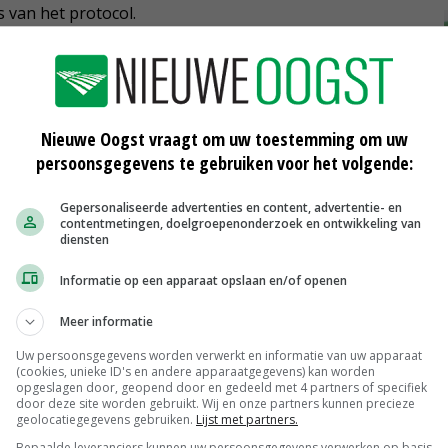
s van het protocol.
Nieuwe Oogst vraagt om uw toestemming om uw
persoonsgegevens te gebruiken voor het volgende:
Gepersonaliseerde advertenties en content, advertentie- en
contentmetingen, doelgroepenonderzoek en ontwikkeling van
diensten
Informatie op een apparaat opslaan en/of openen
Tweelingbroers met ouders in vof
Meer informatie
Uw persoonsgegevens worden verwerkt en informatie van uw apparaat
16-03-2017
(cookies, unieke ID's en andere apparaatgegevens) kan worden
opgeslagen door, geopend door en gedeeld met 4 partners of specifiek
door deze site worden gebruikt. Wij en onze partners kunnen precieze
nat
TV: Fritesindustrie vreest
geolocatiegegevens gebruiken.
Lijst met partners.
pootgoedtekort
Bepaalde leveranciers kunnen uw persoonsgegevens verwerken op basis
18-01-2017