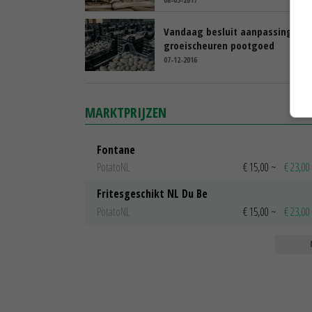
Vandaag besluit aanpassing no
groeischeuren pootgoed
07-12-2016
MARKTPRIJZEN
Fontane
PotatoNL
€ 15,00
~
€ 23,00
Fritesgeschikt NL Du Be
PotatoNL
€ 15,00
~
€ 23,00