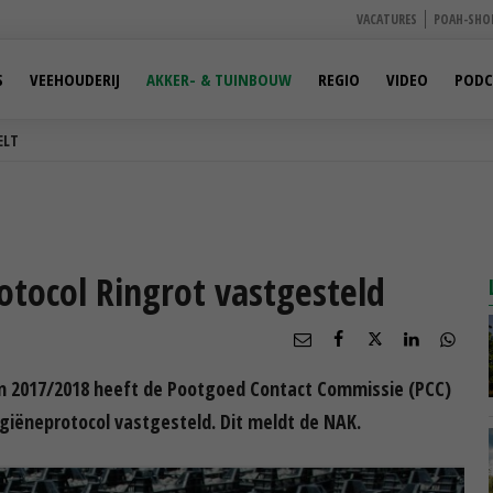
VACATURES
POAH-SHO
S
VEEHOUDERIJ
AKKER- & TUINBOUW
REGIO
VIDEO
PODC
ELT
otocol Ringrot vastgesteld
 2017/2018 heeft de Pootgoed Contact Commissie (PCC)
giëneprotocol vastgesteld. Dit meldt de NAK.