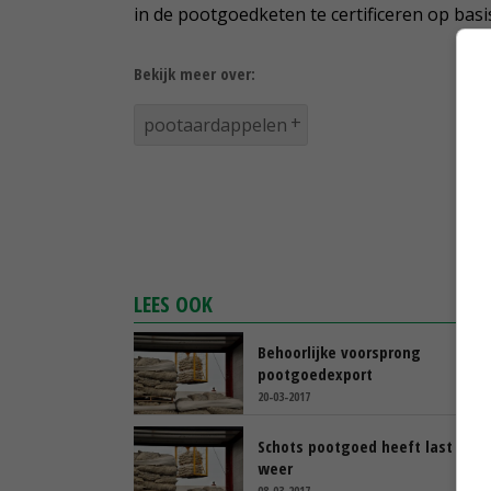
in de pootgoedketen te certificeren op basi
Bekijk meer over:
pootaardappelen
LEES OOK
Behoorlijke voorsprong
pootgoedexport
20-03-2017
Schots pootgoed heeft last van 
weer
08-03-2017