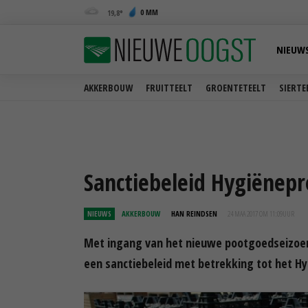
0 MM
19,8
NIEUW
AKKERBOUW
FRUITTEELT
GROENTETEELT
SIERTE
Sanctiebeleid Hygiënepr
NIEUWS
AKKERBOUW
HAN REINDSEN
24 MAA 2017 OM 11:09
UUR
Met ingang van het nieuwe pootgoedseizoen
een sanctiebeleid met betrekking tot het Hy