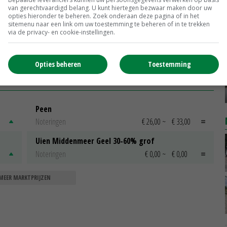
van gerechtvaardigd belang. U kunt hiertegen bezwaar maken door uw
opties hieronder te beheren. Zoek onderaan deze pagina of in het
rm
Akkerbouwer breidt
sitemenu naar een link om uw toestemming te beheren of in te trekken
pootaardappelareaal meer dan 100
via de privacy- en cookie-instellingen.
hectare uit
03-11-2016
Opties beheren
Toestemming
Peen
Noteringen
€ 26,00
~
€ 33,00
Uien Middenmeer Geel 30-60% grof
Noteringen
€ 0,00
~
€ 0,00
MEER MARKTPRIJZEN