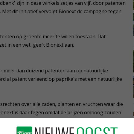
ank' zijn in deze winkels setjes van vijf, door patenten
 Met dit initiatief vervolgt Bionext de campagne tegen
enten op groente meer te willen toestaan. Dat
 in een wet, geeft Bionext aan.
ar meer dan duizend patenten aan op natuurlijke
rd al patent verleend op paprika's met een natuurlijke
rechten over alle zaden, planten en vruchten waar die
 Bionext is daar tegen omdat de prijzen omhoog zouden
de voedselveiligheid in gevaar is.