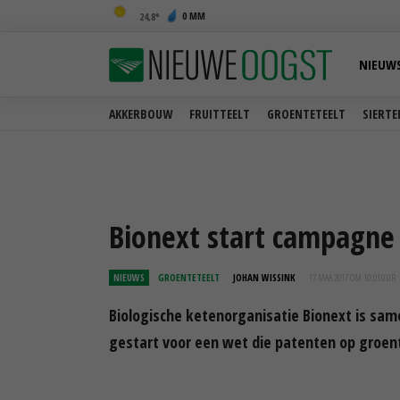
0 MM
24,8
NIEUW
AKKERBOUW
FRUITTEELT
GROENTETEELT
SIERTE
Bionext start campagne
NIEUWS
GROENTETEELT
JOHAN WISSINK
17 MAA 2017 OM 10:01
UUR
Biologische ketenorganisatie Bionext is sa
gestart voor een wet die patenten op groen