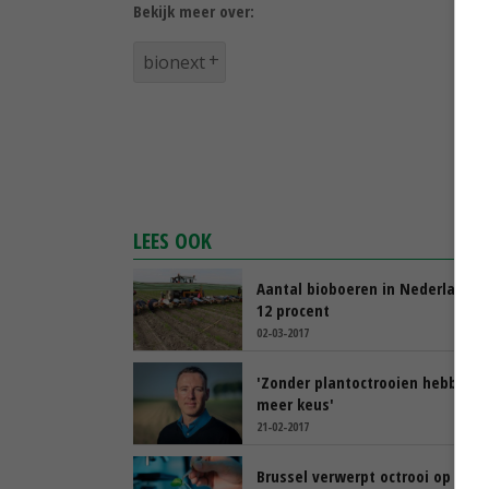
Bekijk meer over:
bionext
LEES OOK
Aantal bioboeren in Nederland st
12 procent
02-03-2017
'Zonder plantoctrooien hebben t
meer keus'
21-02-2017
Brussel verwerpt octrooi op klas