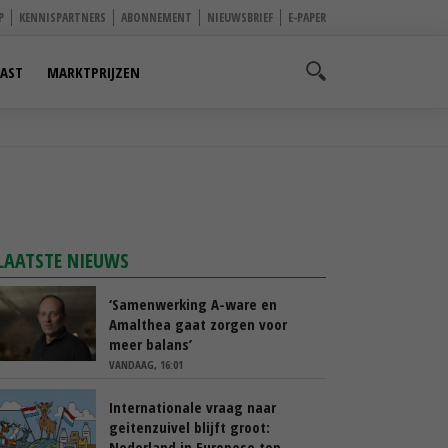
P
KENNISPARTNERS
ABONNEMENT
NIEUWSBRIEF
E-PAPER
AST
MARKTPRIJZEN
LAATSTE NIEUWS
‘Samenwerking A-ware en
Amalthea gaat zorgen voor
meer balans’
VANDAAG, 16:01
Internationale vraag naar
geitenzuivel blijft groot:
Nederland in Europese top