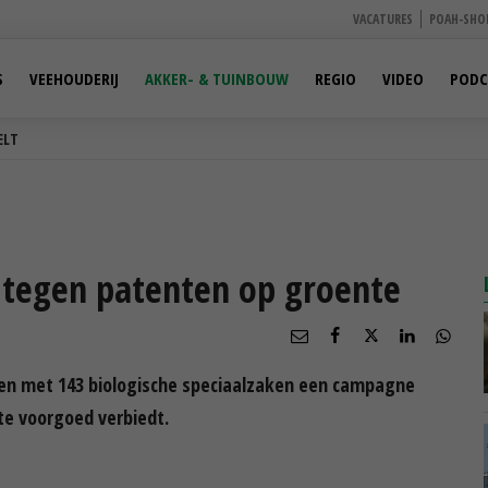
VACATURES
POAH-SHO
S
VEEHOUDERIJ
AKKER- & TUINBOUW
REGIO
VIDEO
PODC
ELT
 tegen patenten op groente
men met 143 biologische speciaalzaken een campagne
te voorgoed verbiedt.