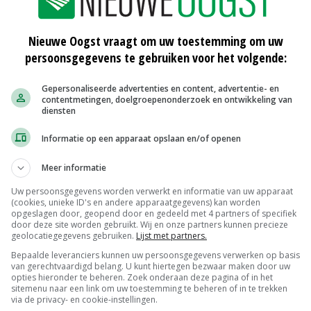
Nieuwe Oogst vraagt om uw toestemming om uw
persoonsgegevens te gebruiken voor het volgende:
Gepersonaliseerde advertenties en content, advertentie- en
contentmetingen, doelgroepenonderzoek en ontwikkeling van
diensten
Informatie op een apparaat opslaan en/of openen
Meer informatie
ijgt
Bionext inventariseert biologische
Uw persoonsgegevens worden verwerkt en informatie van uw apparaat
hulpmeststoffen
(cookies, unieke ID's en andere apparaatgegevens) kan worden
28-02-2017
opgeslagen door, geopend door en gedeeld met 4 partners of specifiek
door deze site worden gebruikt. Wij en onze partners kunnen precieze
geolocatiegegevens gebruiken.
Lijst met partners.
elers
'Lobby tegen plantoctrooien blijft
Bepaalde leveranciers kunnen uw persoonsgegevens verwerken op basis
nodig'
van gerechtvaardigd belang. U kunt hiertegen bezwaar maken door uw
21-02-2017
opties hieronder te beheren. Zoek onderaan deze pagina of in het
sitemenu naar een link om uw toestemming te beheren of in te trekken
via de privacy- en cookie-instellingen.
sieke
Omzet biologisch groeit door