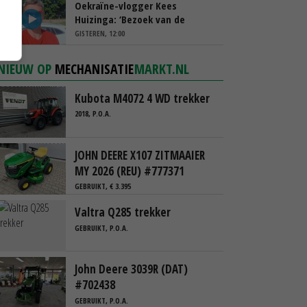
Oekraïne-vlogger Kees
Huizinga: ‘Bezoek van de
ambassade mag zelf groente
GISTEREN, 12:00
plukken’
NIEUW OP
MECHANISATIE
MARKT.NL
Kubota M4072 4 WD trekker
2018, P.O.A.
JOHN DEERE X107 ZITMAAIER
MY 2026 (REU) #777371
GEBRUIKT, € 3.395
Valtra Q285 trekker
GEBRUIKT, P.O.A.
John Deere 3039R (DAT)
#702438
GEBRUIKT, P.O.A.