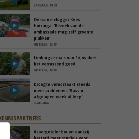
VANDAAG, 10:00
Oekraïne-vlogger Kees
Huizinga: ‘Bezoek van de
ambassade mag zelf groente
plukken’
GISTEREN, 12:00
Limburgse mais van Frijns doet
het verrassend goed
GISTEREN, 10:00
Droogte veroorzaakt steeds
meer problemen: ‘Bassin
afgelopen week al leeg’
06-08-2026
KENNISPARTNERS
Aspergeteler bouwt dankzij
batterij meer studio’s voor