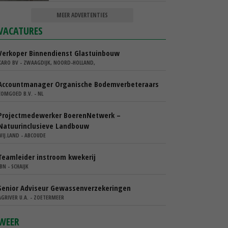
MEER ADVERTENTIES
VACATURES
Verkoper Binnendienst Glastuinbouw
KARO BV - ZWAAGDIJK, NOORD-HOLLAND,
Accountmanager Organische Bodemverbeteraars
COMGOED B.V. - NL
Projectmedewerker BoerenNetwerk –
Natuurinclusieve Landbouw
WIJ.LAND - ABCOUDE
Teamleider instroom kwekerij
IBN - SCHAIJK
Senior Adviseur Gewassenverzekeringen
AGRIVER U.A. - ZOETERMEER
WEER