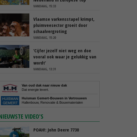
VANDAAG, 15:33
Vlaamse varkensstapel krimpt,
pluimveesector groeit door
schaalvergroting
VANDAAG, 15:20
‘Cijfer jezelf niet weg en doe
vooral ook waar je gelukkig van
wordt’
VANDAAG, 13:31
Van oud dak naar nieuw dak
Dat energie levert.
Huisman Gemert-Bouwen in Vertrouwen
Hallenbouw, Renovatie & Bouwmaterialen
NIEUWSTE VIDEO'S
POAH!: John Deere 7730