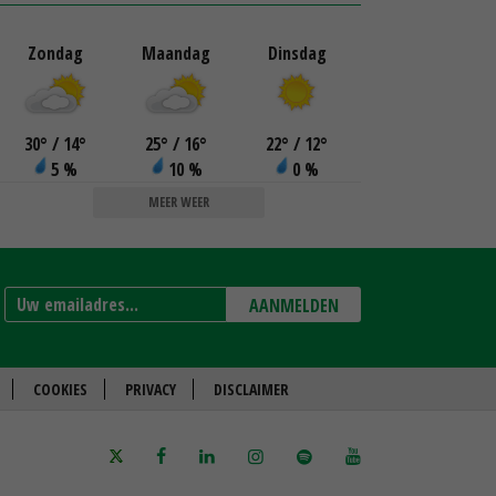
Zondag
Maandag
Dinsdag
30
°
/ 14
°
25
°
/ 16
°
22
°
/ 12
°
5 %
10 %
0 %
MEER WEER
AANMELDEN
COOKIES
PRIVACY
DISCLAIMER