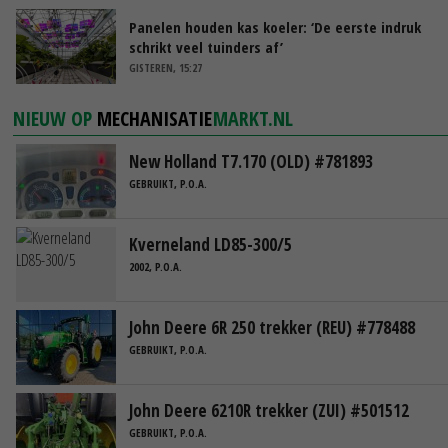
Panelen houden kas koeler: ‘De eerste indruk
schrikt veel tuinders af’
GISTEREN, 15:27
NIEUW OP
MECHANISATIE
MARKT.NL
New Holland T7.170 (OLD) #781893
GEBRUIKT, P.O.A.
Kverneland LD85-300/5
2002, P.O.A.
John Deere 6R 250 trekker (REU) #778488
GEBRUIKT, P.O.A.
John Deere 6210R trekker (ZUI) #501512
GEBRUIKT, P.O.A.