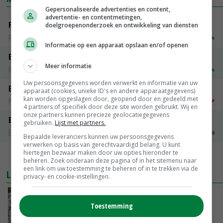
Gepersonaliseerde advertenties en content,
advertentie- en contentmetingen,
Fritesgeschikt NL Du Be
doelgroepenonderzoek en ontwikkeling van diensten
PotatoNL
€ 15,00
~
€ 23,00
Informatie op een apparaat opslaan en/of openen
Emmeloord Tarwe
Meer informatie
Noteringen
€ 210,00
~
€ 216,00
Uw persoonsgegevens worden verwerkt en informatie van uw
Emmeloord Schaaltjespeen
apparaat (cookies, unieke ID's en andere apparaatgegevens)
kan worden opgeslagen door, geopend door en gedeeld met
Noteringen
€ 5,00
~
€ 20,00
4 partners of specifiek door deze site worden gebruikt. Wij en
onze partners kunnen precieze geolocatiegegevens
Bintje A 28/35
gebruiken.
Lijst met partners.
Bintje Info
€ 48,00
~
€ 52,00
Bepaalde leveranciers kunnen uw persoonsgegevens
verwerken op basis van gerechtvaardigd belang. U kunt
hiertegen bezwaar maken door uw opties hieronder te
MEER MARKTPRIJZEN
beheren. Zoek onderaan deze pagina of in het sitemenu naar
een link om uw toestemming te beheren of in te trekken via de
LAATSTE NIEUWS
privacy- en cookie-instellingen.
Nederlands project versterkt Iraakse
Toestemming
groentetelers
VANDAAG, 13:39