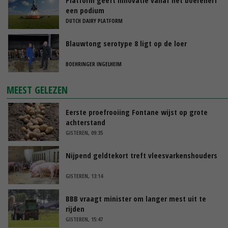
een podium
DUTCH DAIRY PLATFORM
Blauwtong serotype 8 ligt op de loer
BOEHRINGER INGELHEIM
MEEST GELEZEN
Eerste proefrooiing Fontane wijst op grote
achterstand
GISTEREN, 09:35
Nijpend geldtekort treft vleesvarkenshouders
GISTEREN, 13:14
BBB vraagt minister om langer mest uit te
rijden
GISTEREN, 15:47