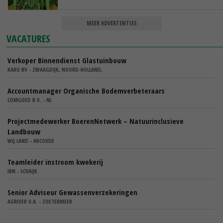
MEER ADVERTENTIES
VACATURES
Verkoper Binnendienst Glastuinbouw
KARO BV - ZWAAGDIJK, NOORD-HOLLAND,
Accountmanager Organische Bodemverbeteraars
COMGOED B.V. - NL
Projectmedewerker BoerenNetwerk – Natuurinclusieve
Landbouw
WIJ.LAND - ABCOUDE
Teamleider instroom kwekerij
IBN - SCHAIJK
Senior Adviseur Gewassenverzekeringen
AGRIVER U.A. - ZOETERMEER