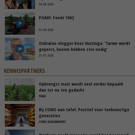
04-08-2026
POAH!: Fendt 1042
01-08-2026
Oekraïne-vlogger Kees Huizinga: ‘Tarwe wordt
geperst, koeien hebben stro nodig’
31-07-2026
KENNISPARTNERS
Opbrengst mais wordt veel eerder bepaald
dan tot nu toe gedacht
YARA
Bij CONO aan tafel: Positief voor toekomstige
generaties
CONO KAASMAKERS
Platform geeft innovatie vanaf het boerenerf