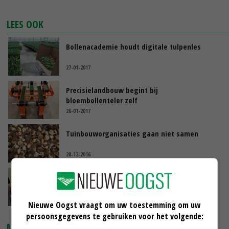
LEES OOK
Bollenacademie houdt digitale tulpenles
27-01-2017
Precisielandbouw begint bij
bloembollenteler zelf
26-01-2017
Tuinbouworganisaties gaan niet samen
28-12-2016
Erfemissiescan nu ook voor bloembollenteelt
23-11-2016
Nieuwe Oogst vraagt om uw toestemming om uw
persoonsgegevens te gebruiken voor het volgende:
MARKTPRIJZEN