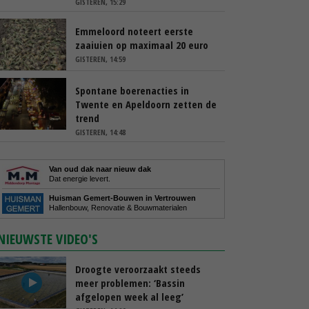
GISTEREN, 15:29
Emmeloord noteert eerste
zaaiuien op maximaal 20 euro
GISTEREN, 14:59
Spontane boerenacties in
Twente en Apeldoorn zetten de
trend
GISTEREN, 14:48
Van oud dak naar nieuw dak
Dat energie levert.
Huisman Gemert-Bouwen in Vertrouwen
Hallenbouw, Renovatie & Bouwmaterialen
NIEUWSTE VIDEO'S
Droogte veroorzaakt steeds
meer problemen: ‘Bassin
afgelopen week al leeg’