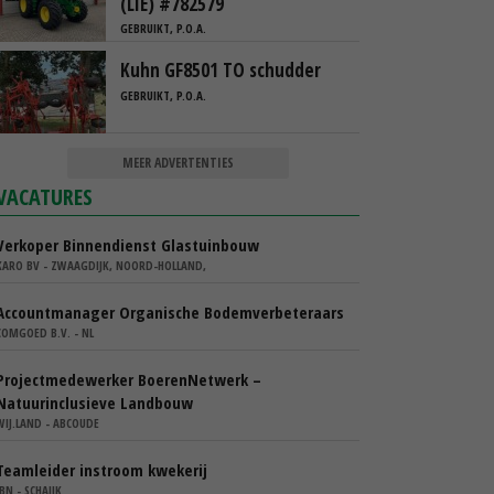
(LIE) #782579
GEBRUIKT, P.O.A.
Kuhn GF8501 TO schudder
GEBRUIKT, P.O.A.
MEER ADVERTENTIES
VACATURES
Verkoper Binnendienst Glastuinbouw
KARO BV - ZWAAGDIJK, NOORD-HOLLAND,
Accountmanager Organische Bodemverbeteraars
COMGOED B.V. - NL
Projectmedewerker BoerenNetwerk –
Natuurinclusieve Landbouw
WIJ.LAND - ABCOUDE
Teamleider instroom kwekerij
IBN - SCHAIJK