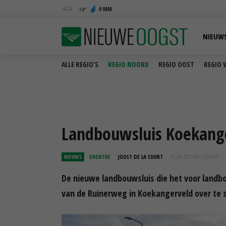
0 MM
14
NIEUW
ALLE REGIO'S
REGIO NOORD
REGIO OOST
REGIO 
Landbouwsluis Koekange
NIEUWS
DRENTHE
JOOST DE LA COURT
19 JAN 2017 OM 13:09
UUR
De nieuwe landbouwsluis die het voor land
van de Ruinerweg in Koekangerveld over te s