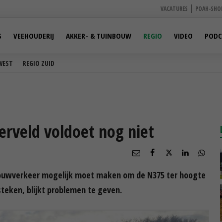
VACATURES
POAH-SHO
S
VEEHOUDERIJ
AKKER- & TUINBOUW
REGIO
VIDEO
PODC
WEST
REGIO ZUID
rveld voldoet nog niet
bouwverkeer mogelijk moet maken om de N375 ter hoogte
teken, blijkt problemen te geven.