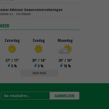
Senior Adviseur Gewassenverzekeringen
AGRIVER U.A. - ZOETERMEER
WEER
Zaterdag
Zondag
Maandag
27
°
/ 11
°
30
°
/ 14
°
26
°
/ 16
°
0 %
0 %
10 %
MEER WEER
AANMELDEN