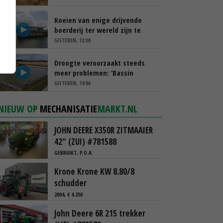
Koeien van enige drijvende
boerderij ter wereld zijn te
koop
GISTEREN, 12:00
Droogte veroorzaakt steeds
meer problemen: ‘Bassin
afgelopen week al leeg’
GISTEREN, 14:06
NIEUW OP
MECHANISATIE
MARKT.NL
JOHN DEERE X350R ZITMAAIER
42" (ZUI) #781588
GEBRUIKT, P.O.A.
Krone Krone KW 8.80/8
schudder
2004, € 4.250
John Deere 6R 215 trekker