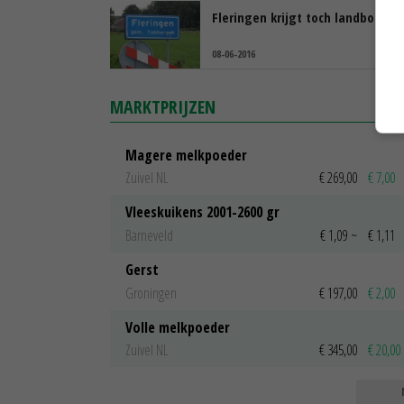
Fleringen krijgt toch landbouw
08-06-2016
MARKTPRIJZEN
Magere melkpoeder
Zuivel NL
€ 269,00
€ 7,00
Vleeskuikens 2001-2600 gr
Barneveld
€ 1,09
~
€ 1,11
Gerst
Groningen
€ 197,00
€ 2,00
Volle melkpoeder
Zuivel NL
€ 345,00
€ 20,00