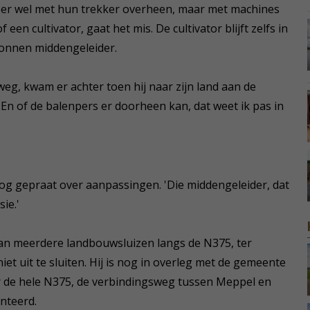
ber wel met hun trekker overheen, maar met machines
een cultivator, gaat het mis. De cultivator blijft zelfs in
tonnen middengeleider.
g, kwam er achter toen hij naar zijn land aan de
'En of de balenpers er doorheen kan, dat weet ik pas in
og gepraat over aanpassingen. 'Die middengeleider, dat
ie.'
an meerdere landbouwsluizen langs de N375, ter
et uit te sluiten. Hij is nog in overleg met de gemeente
r de hele N375, de verbindingsweg tussen Meppel en
enteerd.