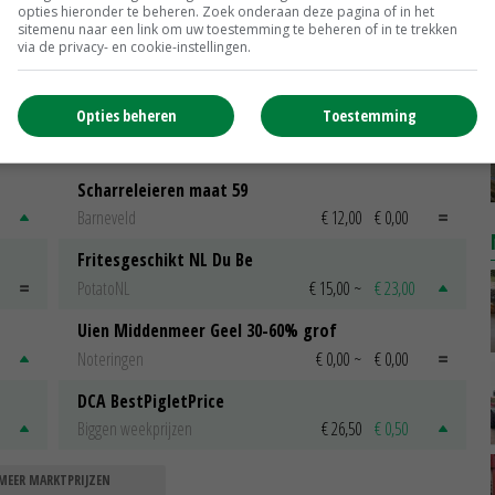
opties hieronder te beheren. Zoek onderaan deze pagina of in het
weg
Aandacht voor landbouwverkeer
sitemenu naar een link om uw toestemming te beheren of in te trekken
Zuid-Holland
via de privacy- en cookie-instellingen.
13-04-2016
Opties beheren
Toestemming
Scharreleieren maat 59
Barneveld
€ 12,00
€ 0,00
Fritesgeschikt NL Du Be
PotatoNL
€ 15,00
~
€ 23,00
Uien Middenmeer Geel 30-60% grof
Noteringen
€ 0,00
~
€ 0,00
DCA BestPigletPrice
Biggen weekprijzen
€ 26,50
€ 0,50
MEER MARKTPRIJZEN