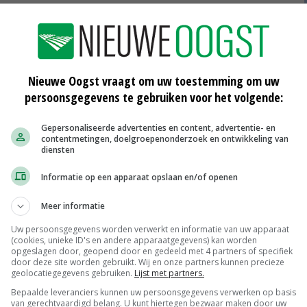
an 't Zand
Nieuwe Oogst vraagt om uw toestemming om uw
persoonsgegevens te gebruiken voor het volgende:
Gepersonaliseerde advertenties en content, advertentie- en
contentmetingen, doelgroepenonderzoek en ontwikkeling van
diensten
Informatie op een apparaat opslaan en/of openen
r
Cumela en politie op de bres voor
Meer informatie
verkeersveiligheid
Uw persoonsgegevens worden verwerkt en informatie van uw apparaat
08-09-2016
(cookies, unieke ID's en andere apparaatgegevens) kan worden
opgeslagen door, geopend door en gedeeld met 4 partners of specifiek
um
Fleringen krijgt toch landbouwweg
door deze site worden gebruikt. Wij en onze partners kunnen precieze
geolocatiegegevens gebruiken.
Lijst met partners.
09-06-2016
Bepaalde leveranciers kunnen uw persoonsgegevens verwerken op basis
van gerechtvaardigd belang. U kunt hiertegen bezwaar maken door uw