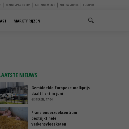
P
KENNISPARTNERS
ABONNEMENT
NIEUWSBRIEF
E-PAPER
AST
MARKTPRIJZEN
LAATSTE NIEUWS
Gemiddelde Europese melkprijs
daalt licht in juni
GISTEREN, 17:04
Frans onderzoekcentrum
bestrijkt hele
varkensvleesketen