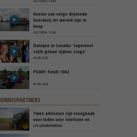
GISTEREN, 14:06
Koeien van enige drijvende
boerderij ter wereld zijn te
koop
GISTEREN, 12:00
Danique in Canada: ‘Superveel
schik gehad tijdens stage’
04-08-2026
POAH!: Fendt 1042
01-08-2026
KENNISPARTNERS
Twee adviseurs zijn vraagbaak
voor leden over telefonie en
ICT
LTO LEDENVOORDEEL