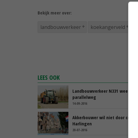
Bekijk meer over:
landbouwverkeer
koekangerveld
v
LEES OOK
Landbouwverkeer N331 weer ove
parallelweg
14-09-2016
Akkerbouwer wil niet door centr
Harlingen
20-07-2016