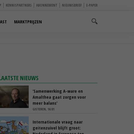
P
KENNISPARTNERS
ABONNEMENT
NIEUWSBRIEF
E-PAPER
AST
MARKTPRIJZEN
LAATSTE NIEUWS
‘Samenwerking A-ware en
Amalthea gaat zorgen voor
meer balans’
GISTEREN, 16:01
Internationale vraag naar
geitenzuivel blijft groot:
Nederland in Europese top