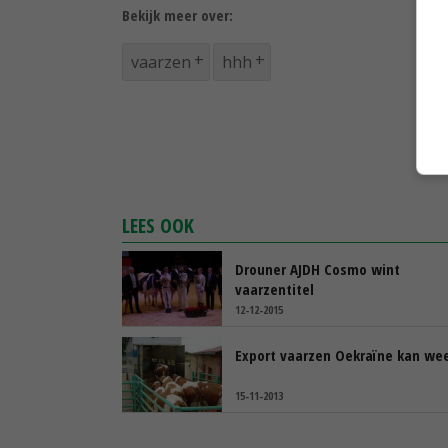
Bekijk meer over:
vaarzen
hhh
LEES OOK
Drouner AJDH Cosmo wint
vaarzentitel
12-12-2015
Export vaarzen Oekraïne kan we
15-11-2013