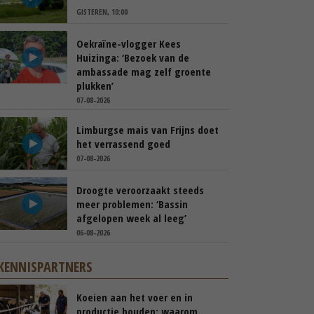
GISTEREN, 10:00
Oekraïne-vlogger Kees
Huizinga: ‘Bezoek van de
ambassade mag zelf groente
plukken’
07-08-2026
Limburgse mais van Frijns doet
het verrassend goed
07-08-2026
Droogte veroorzaakt steeds
meer problemen: ‘Bassin
afgelopen week al leeg’
06-08-2026
KENNISPARTNERS
Koeien aan het voer en in
productie houden: waarom