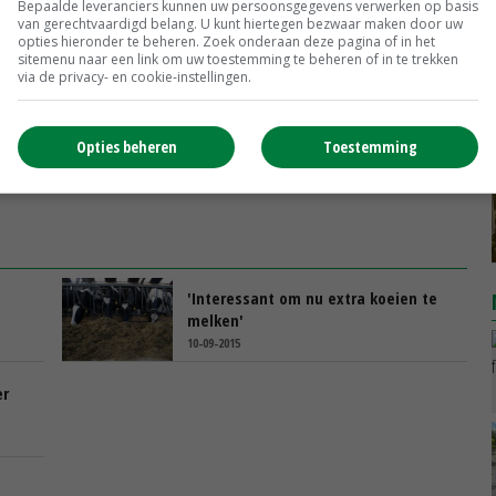
Bepaalde leveranciers kunnen uw persoonsgegevens verwerken op basis
van gerechtvaardigd belang. U kunt hiertegen bezwaar maken door uw
opties hieronder te beheren. Zoek onderaan deze pagina of in het
sitemenu naar een link om uw toestemming te beheren of in te trekken
via de privacy- en cookie-instellingen.
Opties beheren
Toestemming
'Interessant om nu extra koeien te
melken'
10-09-2015
er