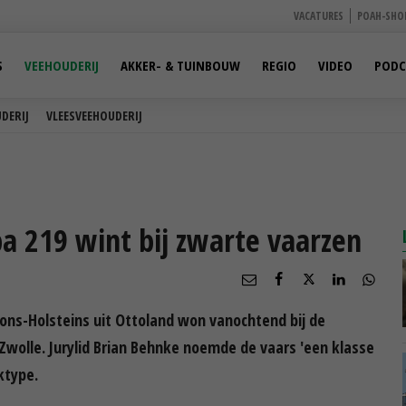
VACATURES
POAH-SHO
S
VEEHOUDERIJ
AKKER- & TUINBOUW
REGIO
VIDEO
PODC
DERIJ
VLEESVEEHOUDERIJ
a 219 wint bij zwarte vaarzen
Bons-Holsteins uit Ottoland won vanochtend bij de
wolle. Jurylid Brian Behnke noemde de vaars 'een klasse
ktype.