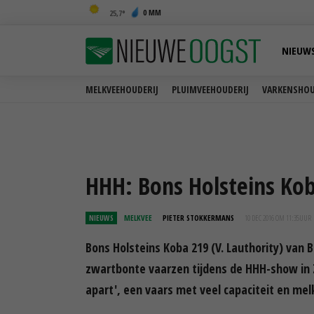
0 MM
25,7
NIEUW
MELKVEEHOUDERIJ
PLUIMVEEHOUDERIJ
VARKENSHOU
HHH: Bons Holsteins Kob
NIEUWS
MELKVEE
PIETER STOKKERMANS
10 DEC 2016 OM 11:35
UUR
Bons Holsteins Koba 219 (V. Lauthority) van 
zwartbonte vaarzen tijdens de HHH-show in Z
apart', een vaars met veel capaciteit en mel