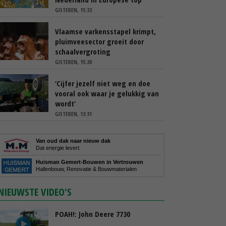
GISTEREN, 15:33
Vlaamse varkensstapel krimpt,
pluimveesector groeit door
schaalvergroting
GISTEREN, 15:20
‘Cijfer jezelf niet weg en doe
vooral ook waar je gelukkig van
wordt’
GISTEREN, 13:31
Van oud dak naar nieuw dak
Dat energie levert.
Huisman Gemert-Bouwen in Vertrouwen
Hallenbouw, Renovatie & Bouwmaterialen
NIEUWSTE VIDEO'S
POAH!: John Deere 7730