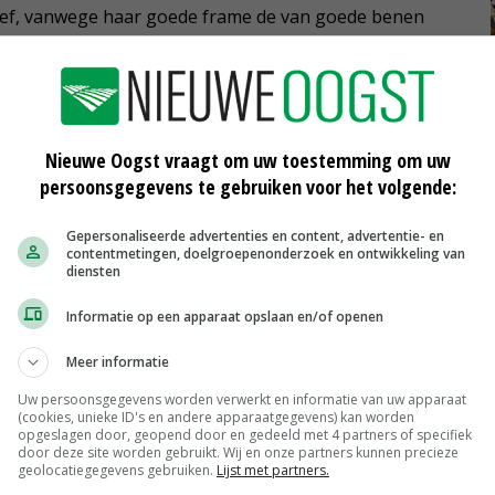
leef, vanwege haar goede frame de van goede benen
 Merwehoeve de Groot uit Herwijnen voor. Hier was de
rdan) van Jaap en Ina Jacobi ui Garyp balans uier meer
Nieuwe Oogst vraagt om uw toestemming om uw
persoonsgegevens te gebruiken voor het volgende:
Southland Holsteins uit Teteringen won rubriek 2, ze is
 bovenbouw. Hier kwam op 1B M.H. Pernilla 7 (V. Gold
Gepersonaliseerde advertenties en content, advertentie- en
contentmetingen, doelgroepenonderzoek en ontwikkeling van
V. Aikman) van maatschap Haytema-De Groot uit
diensten
Informatie op een apparaat opslaan en/of openen
ooi voor de melktypische Future Dream H Dayannie (V.
Meer informatie
Hier was de 1B voor Matje 59 (V. Bradnick) van
Uw persoonsgegevens worden verwerkt en informatie van uw apparaat
(cookies, unieke ID's en andere apparaatgegevens) kan worden
e familie Van der Ploeg uit Warga met V Zwaantje 92 (V.
opgeslagen door, geopend door en gedeeld met 4 partners of specifiek
door deze site worden gebruikt. Wij en onze partners kunnen precieze
geolocatiegegevens gebruiken.
Lijst met partners.