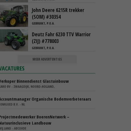
John Deere 6215R trekker
(SOM) #30354
GEBRUIKT, P.O.A.
Deutz Fahr 6230 TTV Warrior
(ZIJ) #778003
GEBRUIKT, P.O.A.
MEER ADVERTENTIES
VACATURES
Verkoper Binnendienst Glastuinbouw
KARO BV - ZWAAGDIJK, NOORD-HOLLAND,
Accountmanager Organische Bodemverbeteraars
COMGOED B.V. - NL
Projectmedewerker BoerenNetwerk –
Natuurinclusieve Landbouw
WIJ.LAND - ABCOUDE