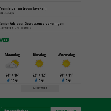
Teamleider instroom kwekerij
IBN - SCHAIJK
Senior Adviseur Gewassenverzekeringen
AGRIVER U.A. - ZOETERMEER
WEER
Maandag
Dinsdag
Woensdag
24
°
/ 16
°
22
°
/ 12
°
28
°
/ 11
°
10 %
0 %
0 %
MEER WEER