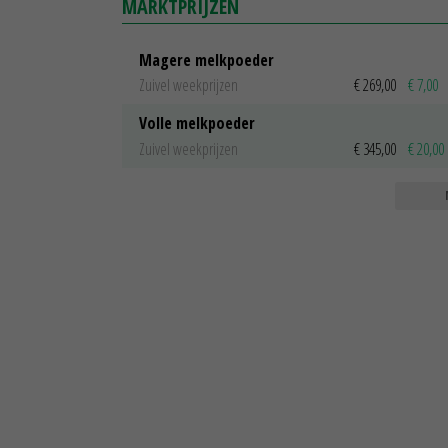
MARKTPRIJZEN
Magere melkpoeder
Zuivel weekprijzen
€ 269,00
€ 7,00
Volle melkpoeder
Zuivel weekprijzen
€ 345,00
€ 20,00