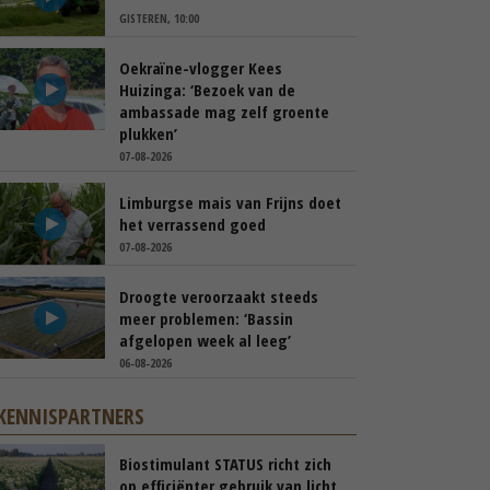
GISTEREN, 10:00
Oekraïne-vlogger Kees
Huizinga: ‘Bezoek van de
ambassade mag zelf groente
plukken’
07-08-2026
Limburgse mais van Frijns doet
het verrassend goed
07-08-2026
Droogte veroorzaakt steeds
meer problemen: ‘Bassin
afgelopen week al leeg’
06-08-2026
KENNISPARTNERS
Biostimulant STATUS richt zich
op efficiënter gebruik van licht