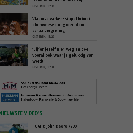
GISTEREN, 15:33
Vlaamse varkensstapel krimpt,
pluimveesector groeit door
schaalvergroting
GISTEREN, 15:20
‘Cijfer jezelf niet weg en doe
vooral ook waar je gelukkig van
wordt’
GISTEREN, 13:31
Van oud dak naar nieuw dak
Dat energie levert.
Huisman Gemert-Bouwen in Vertrouwen
Hallenbouw, Renovatie & Bouwmaterialen
NIEUWSTE VIDEO'S
POAH!: John Deere 7730