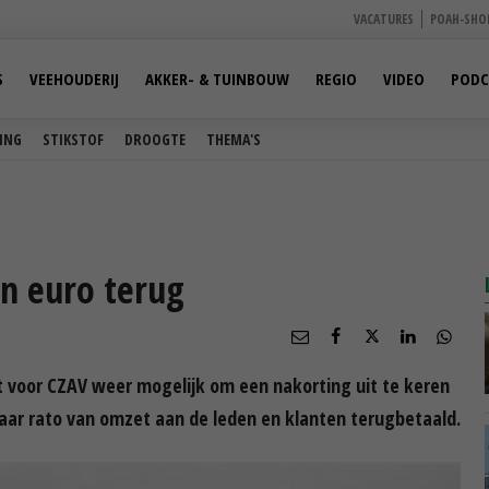
VACATURES
POAH-SHO
S
VEEHOUDERIJ
AKKER- & TUINBOUW
REGIO
VIDEO
PODC
ING
STIKSTOF
DROOGTE
THEMA'S
en euro terug
voor CZAV weer mogelijk om een nakorting uit te keren
naar rato van omzet aan de leden en klanten terugbetaald.