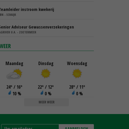
Teamleider instroom kwekerij
IBN - SCHAIJK
Senior Adviseur Gewassenverzekeringen
AGRIVER U.A. - ZOETERMEER
WEER
Maandag
Dinsdag
Woensdag
24
°
/ 16
°
22
°
/ 12
°
28
°
/ 11
°
10 %
0 %
0 %
MEER WEER
AANMELDEN