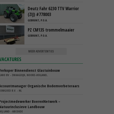
Deutz Fahr 6230 TTV Warrior
(ZIJ) #778003
GEBRUIKT, P.O.A.
PZ CM135 trommelmaaier
GEBRUIKT, P.O.A.
MEER ADVERTENTIES
VACATURES
Verkoper Binnendienst Glastuinbouw
KARO BV - ZWAAGDIJK, NOORD-HOLLAND,
Accountmanager Organische Bodemverbeteraars
COMGOED B.V. - NL
Projectmedewerker BoerenNetwerk –
Natuurinclusieve Landbouw
WIJ.LAND - ABCOUDE