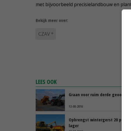
met bijvoorbeeld precisielandbouw en plant
Bekijk meer over:
CZAV
LEES OOK
Graan voor ruim derde geoogst
12-08-2016
Opbrengst wintergerst 20 proce
lager