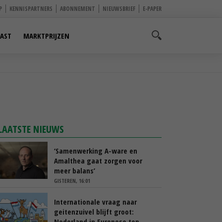
P
KENNISPARTNERS
ABONNEMENT
NIEUWSBRIEF
E-PAPER
AST
MARKTPRIJZEN
LAATSTE NIEUWS
‘Samenwerking A-ware en
Amalthea gaat zorgen voor
meer balans’
GISTEREN, 16:01
Internationale vraag naar
geitenzuivel blijft groot:
Nederland in Europese top