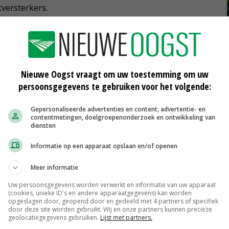
versterkers.
Nieuwe Oogst vraagt om uw toestemming om uw
persoonsgegevens te gebruiken voor het volgende:
Gepersonaliseerde advertenties en content, advertentie- en
contentmetingen, doelgroepenonderzoek en ontwikkeling van
diensten
Informatie op een apparaat opslaan en/of openen
CZAV: opbrengst tarwe tot 15
Meer informatie
procent lager
Uw persoonsgegevens worden verwerkt en informatie van uw apparaat
27-07-2016
(cookies, unieke ID's en andere apparaatgegevens) kan worden
opgeslagen door, geopend door en gedeeld met 4 partners of specifiek
nt
Tarwe heeft al vroeg behoefte aan
door deze site worden gebruikt. Wij en onze partners kunnen precieze
geolocatiegegevens gebruiken.
Lijst met partners.
stikstof