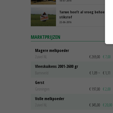
18-07-2016
Tarwe heeft al vroeg behoefte 
stikstof
22-06-2016
MARKTPRIJZEN
Magere melkpoeder
Zuivel NL
€ 269,00
€ 7,00
Vleeskuikens 2001-2600 gr
Barneveld
€ 1,09
~
€ 1,11
Gerst
Groningen
€ 197,00
€ 2,00
Volle melkpoeder
Zuivel NL
€ 345,00
€ 20,00