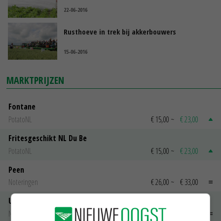
22-06-2016
Rusthoeve in trek bij akkerbouwers
15-06-2016
MARKTPRIJZEN
Fontane
PotatoNL
€ 15,00
~
€ 23,00
Fritesgeschikt NL Du Be
PotatoNL
€ 15,00
~
€ 23,00
Peen
Noteringen
€ 26,00
~
€ 33,00
Uien Middenmeer Geel 30-60% grof
Noteringen
€ 0,00
~
€ 0,00