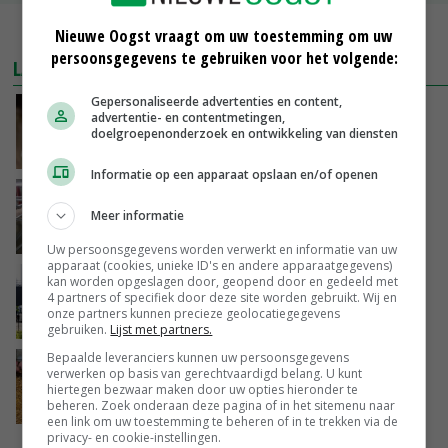
MEER MARKTPRIJZEN
Nieuwe Oogst vraagt om uw toestemming om uw
persoonsgegevens te gebruiken voor het volgende:
LAATSTE NIEUWS
Gepersonaliseerde advertenties en content,
Boterberg zit echt herstel zuivelmarkt in de
advertentie- en contentmetingen,
weg
doelgroepenonderzoek en ontwikkeling van diensten
VANDAAG, 08:59
Informatie op een apparaat opslaan en/of openen
‘Door hittegolf is aantal terugkomers bij
zeugen verdubbeld’
Meer informatie
VANDAAG, 06:19
Uw persoonsgegevens worden verwerkt en informatie van uw
apparaat (cookies, unieke ID's en andere apparaatgegevens)
Gemiddelde Europese melkprijs daalt licht in
kan worden opgeslagen door, geopend door en gedeeld met
4 partners of specifiek door deze site worden gebruikt. Wij en
juni
onze partners kunnen precieze geolocatiegegevens
GISTEREN, 17:04
gebruiken.
Lijst met partners.
Bepaalde leveranciers kunnen uw persoonsgegevens
Frans onderzoekcentrum bestrijkt hele
verwerken op basis van gerechtvaardigd belang. U kunt
varkensvleesketen
hiertegen bezwaar maken door uw opties hieronder te
beheren. Zoek onderaan deze pagina of in het sitemenu naar
GISTEREN, 15:29
een link om uw toestemming te beheren of in te trekken via de
privacy- en cookie-instellingen.