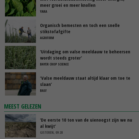
meer groei en meer knollen
YARA
Organisch bemesten en toch een snelle
stikstofafgifte
AGRIFIRM
‘Uitdaging om valse meeldauw te beheersen
wordt steeds groter’
BAYER CROP SCIENCE
‘Valse meeldauw staat altijd klaar om toe te
slaan’
BASF
MEEST GELEZEN
‘De eerste 10 ton van de uienoogst zijn we nu
al kwijt’
GISTEREN, 09:28