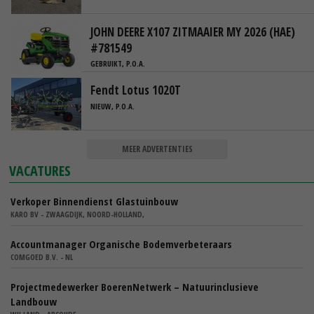
JOHN DEERE X107 ZITMAAIER MY 2026 (HAE)
#781549
GEBRUIKT, P.O.A.
Fendt Lotus 1020T
NIEUW, P.O.A.
MEER ADVERTENTIES
VACATURES
Verkoper Binnendienst Glastuinbouw
KARO BV - ZWAAGDIJK, NOORD-HOLLAND,
Accountmanager Organische Bodemverbeteraars
COMGOED B.V. - NL
Projectmedewerker BoerenNetwerk – Natuurinclusieve
Landbouw