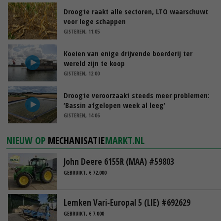
Droogte raakt alle sectoren, LTO waarschuwt
voor lege schappen
GISTEREN, 11:05
Koeien van enige drijvende boerderij ter
wereld zijn te koop
GISTEREN, 12:00
Droogte veroorzaakt steeds meer problemen:
‘Bassin afgelopen week al leeg’
GISTEREN, 14:06
NIEUW OP
MECHANISATIE
MARKT.NL
John Deere 6155R (MAA) #59803
GEBRUIKT, € 72.000
Lemken Vari-Europal 5 (LIE) #692629
GEBRUIKT, € 7.000