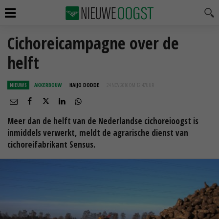
Cichoreicampagne over de
helft
NIEUWS
AKKERBOUW
HAIJO DODDE
24 NOV 2016 OM 12:47
UUR
Meer dan de helft van de Nederlandse cichoreioogst is
inmiddels verwerkt, meldt de agrarische dienst van
cichoreifabrikant Sensus.