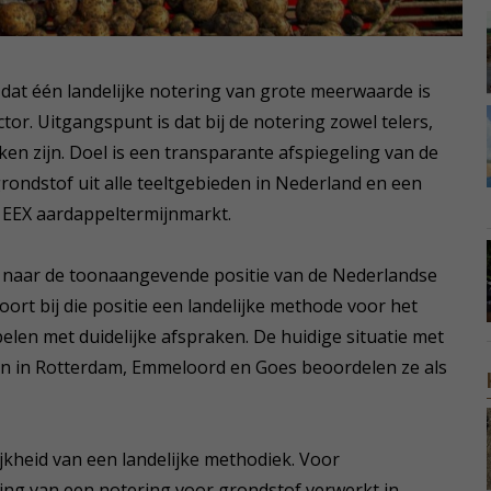
 dat één landelijke notering van grote meerwaarde is
or. Uitgangspunt is dat bij de notering zowel telers,
en zijn. Doel is een transparante afspiegeling van de
rondstof uit alle teeltgebieden in Nederland en een
 EEX aardappeltermijnmarkt.
e naar de toonaangevende positie van de Nederlandse
ort bij die positie een landelijke methode voor het
len met duidelijke afspraken. De huidige situatie met
en in Rotterdam, Emmeloord en Goes beoordelen ze als
kheid van een landelijke methodiek. Voor
ing van een notering voor grondstof verwerkt in