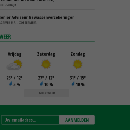
IBN - SCHAIJK
Senior Adviseur Gewassenverzekeringen
AGRIVER U.A. - ZOETERMEER
WEER
Vrijdag
Zaterdag
Zondag
23
°
/ 12
°
27
°
/ 12
°
31
°
/ 15
°
5 %
10 %
10 %
MEER WEER
AANMELDEN