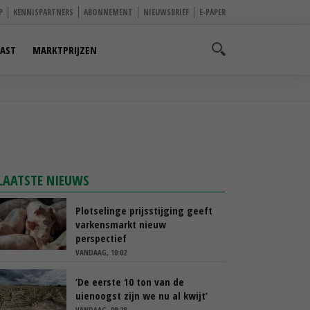
P
KENNISPARTNERS
ABONNEMENT
NIEUWSBRIEF
E-PAPER
AST
MARKTPRIJZEN
LAATSTE NIEUWS
Plotselinge prijsstijging geeft
varkensmarkt nieuw
perspectief
VANDAAG, 10:02
‘De eerste 10 ton van de
uienoogst zijn we nu al kwijt’
VANDAAG, 09:28