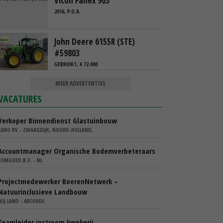
Vicon Fanex 903
2016, P.O.A.
John Deere 6155R (STE)
#59803
GEBRUIKT, € 72.000
MEER ADVERTENTIES
VACATURES
Verkoper Binnendienst Glastuinbouw
KARO BV - ZWAAGDIJK, NOORD-HOLLAND,
Accountmanager Organische Bodemverbeteraars
COMGOED B.V. - NL
Projectmedewerker BoerenNetwerk –
Natuurinclusieve Landbouw
WIJ.LAND - ABCOUDE
Teamleider instroom kwekerij