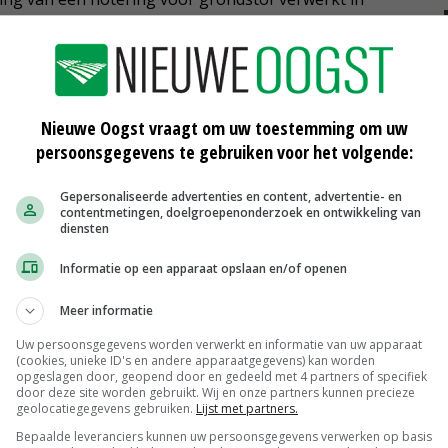
ering voor overige bestemmingen. Dit betreft veldgewas
opwaarts.
Nieuwe Oogst vraagt om uw toestemming om uw
teerde fritesaardappelen en gesorteerde
persoonsgegevens te gebruiken voor het volgende:
e vlokkenindustrie en aardappelen die weggaan voor
basis van gedane zaken, die bij voorkeur terug te
Gepersonaliseerde advertenties en content, advertentie- en
contentmetingen, doelgroepenonderzoek en ontwikkeling van
O en Vavi willen BO Akkerbouw betrekken bij het
diensten
Informatie op een apparaat opslaan en/of openen
t de voorkeur uit naar twee noteringen per week. Voor
Meer informatie
 moet het komend jaar afstemming komen tussen de
Uw persoonsgegevens worden verwerkt en informatie van uw apparaat
(cookies, unieke ID's en andere apparaatgegevens) kan worden
 mogelijk ook met de beurs in Goes. Het afzetseizoen
opgeslagen door, geopend door en gedeeld met 4 partners of specifiek
jn voor een gezamenlijke aardappelnotering.
door deze site worden gebruikt. Wij en onze partners kunnen precieze
geolocatiegegevens gebruiken.
Lijst met partners.
Bepaalde leveranciers kunnen uw persoonsgegevens verwerken op basis