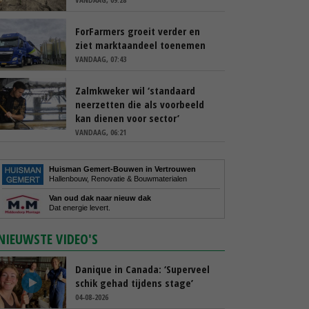
ForFarmers groeit verder en
ziet marktaandeel toenemen
VANDAAG, 07:43
Zalmkweker wil ‘standaard
neerzetten die als voorbeeld
kan dienen voor sector’
VANDAAG, 06:21
Huisman Gemert-Bouwen in Vertrouwen
Hallenbouw, Renovatie & Bouwmaterialen
Van oud dak naar nieuw dak
Dat energie levert.
NIEUWSTE VIDEO'S
Danique in Canada: ‘Superveel
schik gehad tijdens stage’
04-08-2026