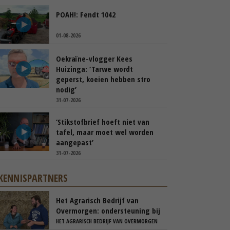
POAH!: Fendt 1042
01-08-2026
Oekraïne-vlogger Kees
Huizinga: ‘Tarwe wordt
geperst, koeien hebben stro
nodig’
31-07-2026
‘Stikstofbrief hoeft niet van
tafel, maar moet wel worden
aangepast’
31-07-2026
KENNISPARTNERS
Het Agrarisch Bedrijf van
Overmorgen: ondersteuning bij
je bedrijfsovernameproces
HET AGRARISCH BEDRIJF VAN OVERMORGEN