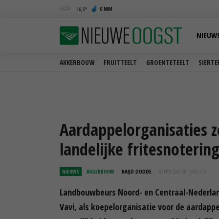
0 MM
16,5
NIEUW
AKKERBOUW
FRUITTEELT
GROENTETEELT
SIERTE
Aardappelorganisaties 
landelijke fritesnoterin
NIEUWS
AKKERBOUW
HAIJO DODDE
02 NOV 2016 OM 18:05
UUR
Landbouwbeurs Noord- en Centraal-Nederlan
Vavi, als koepelorganisatie voor de aardapp