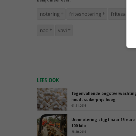
notering
fritesnotering
fritesaard
nao
vavi
LEES OOK
Tegenvallende oogstverwachtin
houdt suikerprijs hoog
01-11-2016
Uiennotering stijgt naar 15 euro
100 kilo
28-10-2016