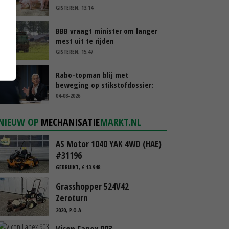
GISTEREN, 13:14
BBB vraagt minister om langer
mest uit te rijden
GISTEREN, 15:47
Rabo-topman blij met
beweging op stikstofdossier:
‘Verdienmodel van boeren blijft
04-08-2026
cruciaal’
NIEUW OP
MECHANISATIE
MARKT.NL
AS Motor 1040 YAK 4WD (HAE)
#31196
GEBRUIKT, € 13.948
Grasshopper 524V42
Zeroturn
2020, P.O.A.