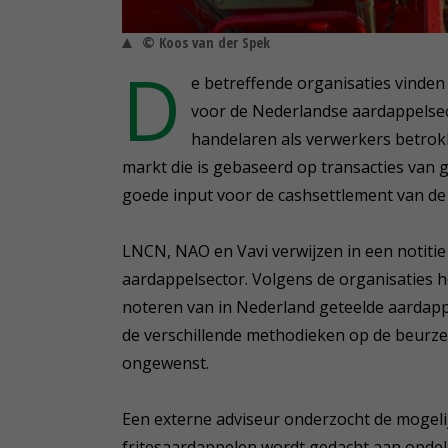
© Koos van der Spek
D
e betreffende organisaties vinden
voor de Nederlandse aardappelsect
handelaren als verwerkers betrokk
markt die is gebaseerd op transacties van g
goede input voor de cashsettlement van de
LNCN, NAO en Vavi verwijzen in een notiti
aardappelsector. Volgens de organisaties ho
noteren van in Nederland geteelde aardappe
de verschillende methodieken op de beurz
ongewenst.
Een externe adviseur onderzocht de mogelij
fritesaardappelen wordt gedacht aan opdel