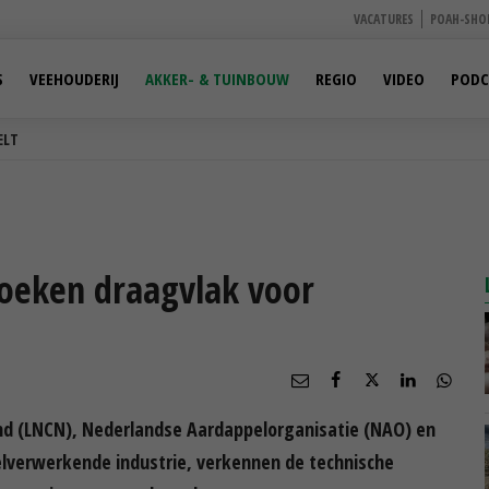
VACATURES
POAH-SHO
S
VEEHOUDERIJ
AKKER- & TUINBOUW
REGIO
VIDEO
PODC
ELT
zoeken draagvlak voor
g
d (LNCN), Nederlandse Aardappelorganisatie (NAO) en
elverwerkende industrie, verkennen de technische