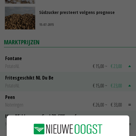
Südzucker presteert volgens prognose
15-07-2015
MARKTPRIJZEN
Fontane
PotatoNL
€ 15,00
~
€ 23,00
Fritesgeschikt NL Du Be
PotatoNL
€ 15,00
~
€ 23,00
Peen
Noteringen
€ 26,00
~
€ 33,00
Uien Middenmeer Geel 30-60% grof
Noteringen
€ 0,00
~
€ 0,00