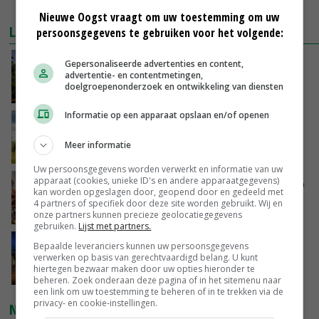
MEER MARKTPRIJZEN
Nieuwe Oogst vraagt om uw toestemming om uw
LAATSTE NIEUWS
persoonsgegevens te gebruiken voor het volgende:
Kamervragen over onttrekkingsverbod,
Gepersonaliseerde advertenties en content,
advertentie- en contentmetingen,
minister spreekt van ‘ondernemersrisico’
doelgroepenonderzoek en ontwikkeling van diensten
VANDAAG, 16:27
Informatie op een apparaat opslaan en/of openen
‘Rendement van Krullvarkens komt van de
overkant’
Meer informatie
VANDAAG, 15:30
Uw persoonsgegevens worden verwerkt en informatie van uw
apparaat (cookies, unieke ID's en andere apparaatgegevens)
Oorlogen en El Niño stuwen voedselprijzen op
kan worden opgeslagen door, geopend door en gedeeld met
4 partners of specifiek door deze site worden gebruikt. Wij en
VANDAAG, 15:04
onze partners kunnen precieze geolocatiegegevens
gebruiken.
Lijst met partners.
Nettowinst Royal A-ware onder druk ondanks
Bepaalde leveranciers kunnen uw persoonsgegevens
verwerken op basis van gerechtvaardigd belang. U kunt
hogere omzet
hiertegen bezwaar maken door uw opties hieronder te
VANDAAG, 14:35
beheren. Zoek onderaan deze pagina of in het sitemenu naar
een link om uw toestemming te beheren of in te trekken via de
privacy- en cookie-instellingen.
NIEUWSTE VIDEO'S