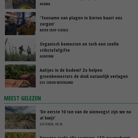
ADAMA
'Toename van plagen in bieten baart ons
zorgen'
BAYER CROP SCIENCE
Organisch bemesten en toch een snelle
stikstofafgifte
AGRIFIRM
Aaltjes in de bodem? Zo helpen
groenbemesters de druk natuurlijk verlagen
DSV ZADEN NEDERLAND
MEEST GELEZEN
‘De eerste 10 ton van de uienoogst zijn we nu
al kwijt’
GISTEREN, 09:28
Droogte raakt alle sectoren, LTO waarschuwt