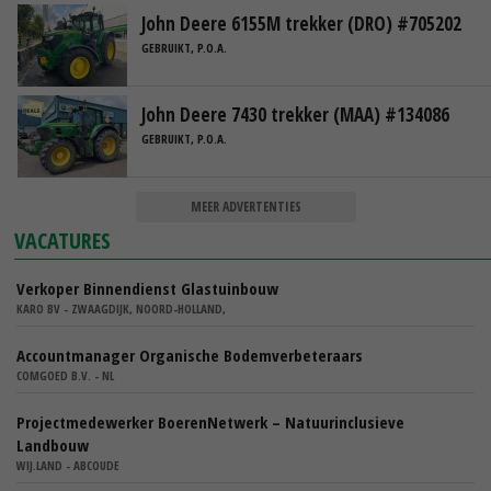
John Deere 6155M trekker (DRO) #705202
GEBRUIKT, P.O.A.
John Deere 7430 trekker (MAA) #134086
GEBRUIKT, P.O.A.
MEER ADVERTENTIES
VACATURES
Verkoper Binnendienst Glastuinbouw
KARO BV - ZWAAGDIJK, NOORD-HOLLAND,
Accountmanager Organische Bodemverbeteraars
COMGOED B.V. - NL
Projectmedewerker BoerenNetwerk – Natuurinclusieve
Landbouw
WIJ.LAND - ABCOUDE