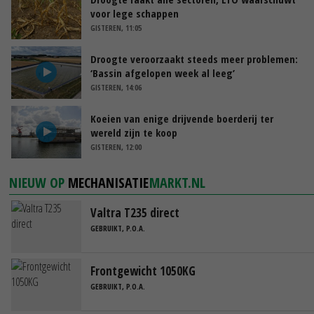
voor lege schappen
GISTEREN, 11:05
Droogte veroorzaakt steeds meer problemen:
‘Bassin afgelopen week al leeg’
GISTEREN, 14:06
Koeien van enige drijvende boerderij ter
wereld zijn te koop
GISTEREN, 12:00
NIEUW OP
MECHANISATIE
MARKT.NL
Valtra T235 direct
GEBRUIKT, P.O.A.
Frontgewicht 1050KG
GEBRUIKT, P.O.A.