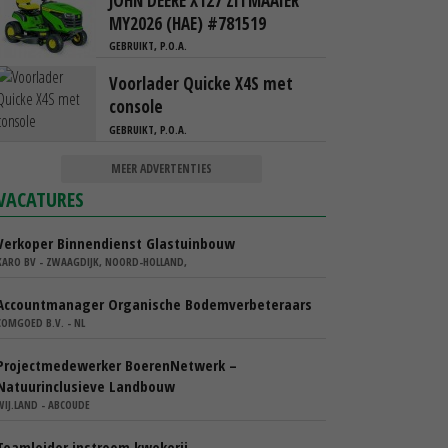
JOHN DEERE X127 ZITMAAIER
MY2026 (HAE) #781519
GEBRUIKT, P.O.A.
Voorlader Quicke X4S met
console
GEBRUIKT, P.O.A.
MEER ADVERTENTIES
VACATURES
Verkoper Binnendienst Glastuinbouw
KARO BV - ZWAAGDIJK, NOORD-HOLLAND,
Accountmanager Organische Bodemverbeteraars
COMGOED B.V. - NL
Projectmedewerker BoerenNetwerk –
Natuurinclusieve Landbouw
WIJ.LAND - ABCOUDE
Teamleider instroom kwekerij