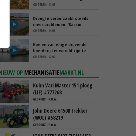
schappen
GISTEREN, 11:05
Droogte veroorzaakt steeds
meer problemen: ‘Bassin
afgelopen week al leeg’
GISTEREN, 14:06
Koeien van enige drijvende
boerderij ter wereld zijn te
koop
GISTEREN, 12:00
NIEUW OP
MECHANISATIE
MARKT.NL
Kuhn Vari Master 151 ploeg
(LIE) #777268
GEBRUIKT, P.O.A.
John Deere 6150R trekker
(WOL) #58219
GEBRUIKT, P.O.A.