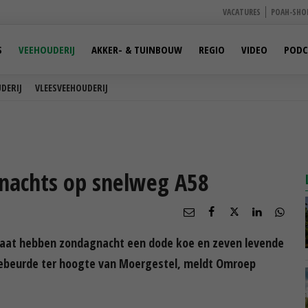
VACATURES
POAH-SHO
S
VEEHOUDERIJ
AKKER- & TUINBOUW
REGIO
VIDEO
PODC
DERIJ
VLEESVEEHOUDERIJ
 nachts op snelweg A58
staat hebben zondagnacht een dode koe en zeven levende
gebeurde ter hoogte van Moergestel, meldt Omroep