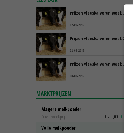
Prijzen vleeskalveren week 36
12-09-2016
Prijzen vleeskalveren week 33
22-08-2016
Prijzen vleeskalveren week 31
08-08-2016
MARKTPRIJZEN
Magere melkpoeder
Zuivel weekprijzen
€ 269,00
€ 7,00
Volle melkpoeder