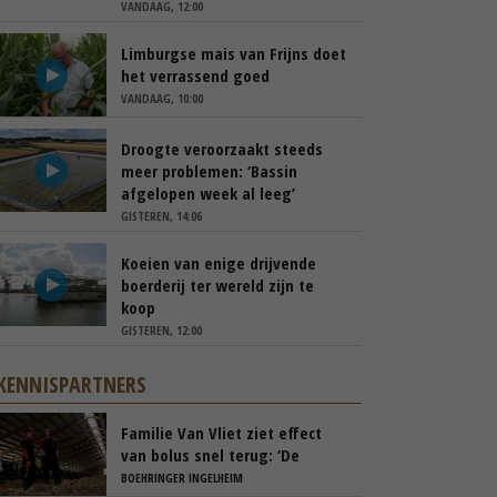
VANDAAG, 12:00
Limburgse mais van Frijns doet
het verrassend goed
VANDAAG, 10:00
Droogte veroorzaakt steeds
meer problemen: ‘Bassin
afgelopen week al leeg’
GISTEREN, 14:06
Koeien van enige drijvende
boerderij ter wereld zijn te
koop
GISTEREN, 12:00
KENNISPARTNERS
Familie Van Vliet ziet effect
van bolus snel terug: ‘De
koeien gaan rustiger droog’
BOEHRINGER INGELHEIM