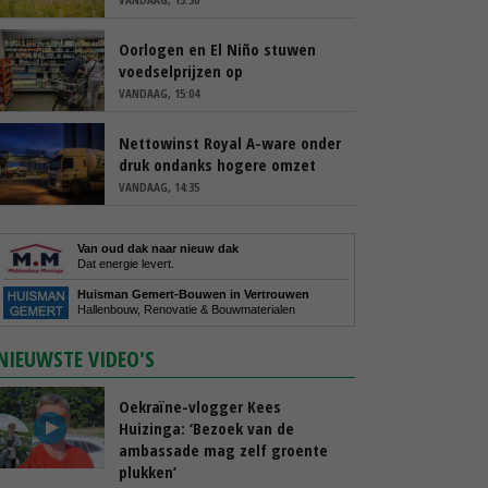
Oorlogen en El Niño stuwen
voedselprijzen op
VANDAAG, 15:04
Nettowinst Royal A-ware onder
druk ondanks hogere omzet
VANDAAG, 14:35
Van oud dak naar nieuw dak
Dat energie levert.
Huisman Gemert-Bouwen in Vertrouwen
Hallenbouw, Renovatie & Bouwmaterialen
NIEUWSTE VIDEO'S
Oekraïne-vlogger Kees
Huizinga: ‘Bezoek van de
ambassade mag zelf groente
plukken’