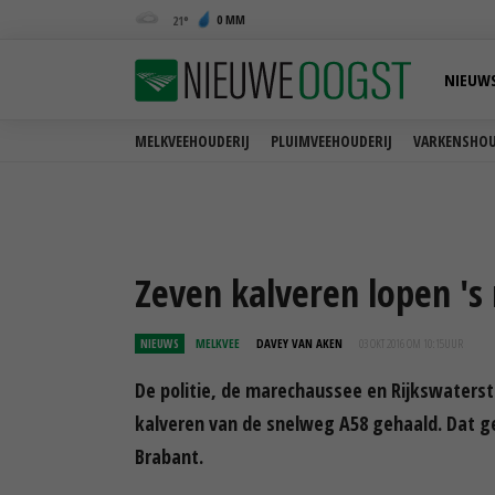
0 MM
21
NIEUW
MELKVEEHOUDERIJ
PLUIMVEEHOUDERIJ
VARKENSHOU
Zeven kalveren lopen 's
NIEUWS
MELKVEE
DAVEY VAN AKEN
03 OKT 2016 OM 10:15
UUR
De politie, de marechaussee en Rijkswater
kalveren van de snelweg A58 gehaald. Dat 
Brabant.