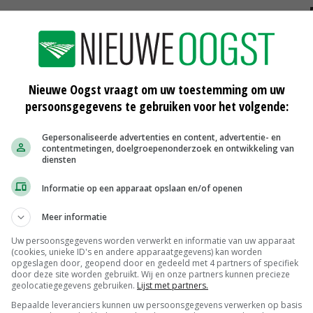
Prijzen Vleeskalveren week 34
29-08-2016
Nieuwe Oogst vraagt om uw toestemming om uw
Prijzen vleeskalveren week 32
persoonsgegevens te gebruiken voor het volgende:
15-08-2016
Gepersonaliseerde advertenties en content, advertentie- en
contentmetingen, doelgroepenonderzoek en ontwikkeling van
Nieuw afzetkanaal biologisch
diensten
stierkalf
03-08-2016
Informatie op een apparaat opslaan en/of openen
Meer informatie
Uw persoonsgegevens worden verwerkt en informatie van uw apparaat
(cookies, unieke ID's en andere apparaatgegevens) kan worden
Weipoeder
opgeslagen door, geopend door en gedeeld met 4 partners of specifiek
Zuivel weekprijzen
€ 134,00
€ 0,00
door deze site worden gebruikt. Wij en onze partners kunnen precieze
geolocatiegegevens gebruiken.
Lijst met partners.
Boeren Gouda 12 kg
Bepaalde leveranciers kunnen uw persoonsgegevens verwerken op basis