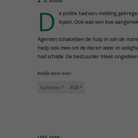
© Archief
D
e politie had een melding gekreg
lopen. Ook was een koe aangerede
Agenten schakelden de hulp in van de mare
hielp ook mee om de dieren weer in veiligh
had schade. De bestuurder bleek ongedeer
Bekijk meer over:
kalveren
A58
LEES OOK