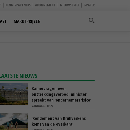
P
KENNISPARTNERS
ABONNEMENT
NIEUWSBRIEF
E-PAPER
AST
MARKTPRIJZEN
LAATSTE NIEUWS
Kamervragen over
onttrekkingsverbod, minister
spreekt van ‘ondernemersrisico’
VANDAAG, 16:27
‘Rendement van Krullvarkens
komt van de overkant’
VANDAAG, 15:30