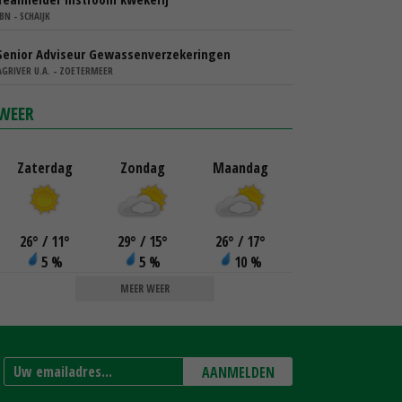
IBN - SCHAIJK
Senior Adviseur Gewassenverzekeringen
AGRIVER U.A. - ZOETERMEER
WEER
Zaterdag
Zondag
Maandag
26
°
/ 11
°
29
°
/ 15
°
26
°
/ 17
°
5 %
5 %
10 %
MEER WEER
AANMELDEN