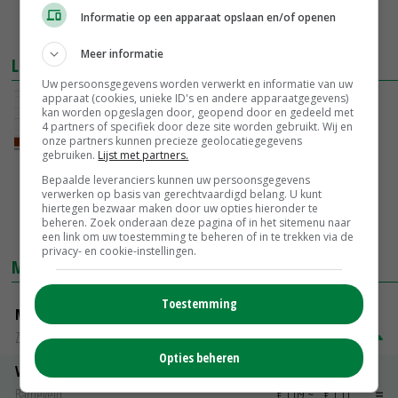
Informatie op een apparaat opslaan en/of openen
Meer informatie
LEES OOK
Uw persoonsgegevens worden verwerkt en informatie van uw
apparaat (cookies, unieke ID's en andere apparaatgegevens)
Melkveebedrijf buiten EU groter dan er
kan worden opgeslagen door, geopend door en gedeeld met
binnen
4 partners of specifiek door deze site worden gebruikt. Wij en
onze partners kunnen precieze geolocatiegegevens
26-01-2016
gebruiken.
Lijst met partners.
CBS: steeds grotere veehouderijbedrijven
Bepaalde leveranciers kunnen uw persoonsgegevens
verwerken op basis van gerechtvaardigd belang. U kunt
hiertegen bezwaar maken door uw opties hieronder te
22-12-2015
beheren. Zoek onderaan deze pagina of in het sitemenu naar
een link om uw toestemming te beheren of in te trekken via de
privacy- en cookie-instellingen.
MARKTPRIJZEN
Toestemming
Magere melkpoeder
Zuivel NL
€ 269,00
€ 7,00
Opties beheren
Vleeskuikens 2001-2600 gr
Barneveld
€ 1,09
~
€ 1,11