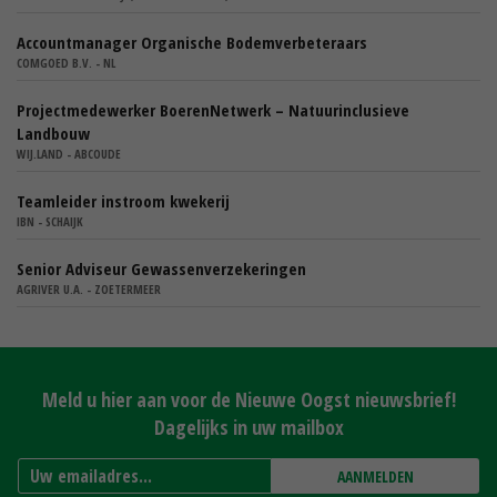
Accountmanager Organische Bodemverbeteraars
COMGOED B.V. - NL
Projectmedewerker BoerenNetwerk – Natuurinclusieve
Landbouw
WIJ.LAND - ABCOUDE
Teamleider instroom kwekerij
IBN - SCHAIJK
Senior Adviseur Gewassenverzekeringen
AGRIVER U.A. - ZOETERMEER
Meld u hier aan voor de Nieuwe Oogst nieuwsbrief!
Dagelijks in uw mailbox
AANMELDEN