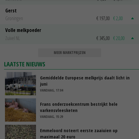
Gerst
Groningen
€ 197,00
€ 2,00
Volle melkpoeder
Zuivel NL
€ 345,00
€ 20,00
MEER MARKTPRIJZEN
LAATSTE NIEUWS
Gemiddelde Europese melkprijs daalt licht in
juni
VANDAAG, 17:04
Frans onderzoekcentrum bestrijkt hele
varkensvleesketen
VANDAAG, 15:29
Emmeloord noteert eerste zaaiuien op
maximaal 20 euro