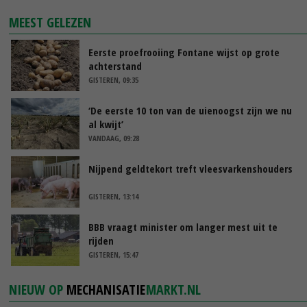
MEEST GELEZEN
Eerste proefrooiing Fontane wijst op grote
achterstand
GISTEREN, 09:35
‘De eerste 10 ton van de uienoogst zijn we nu
al kwijt’
VANDAAG, 09:28
Nijpend geldtekort treft vleesvarkenshouders
GISTEREN, 13:14
BBB vraagt minister om langer mest uit te
rijden
GISTEREN, 15:47
NIEUW OP
MECHANISATIE
MARKT.NL