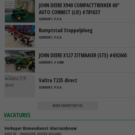
JOHN DEERE X940 COMPACTTREKKER 60"
AUTO CONNECT (LIE) #781637
GEBRUIKT, P.O.A.
Rumptstad Stoppelploeg
GEBRUIKT, P.O.A.
JOHN DEERE X127 ZITMAAIER (STE) #692665
GEBRUIKT, € 4.080
Valtra T235 direct
GEBRUIKT, P.O.A.
MEER ADVERTENTIES
VACATURES
Verkoper Binnendienst Glastuinbouw
KARO BV - ZWAAGDIJK, NOORD-HOLLAND,