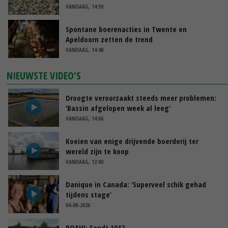
VANDAAG, 14:59
Spontane boerenacties in Twente en
Apeldoorn zetten de trend
VANDAAG, 14:48
NIEUWSTE VIDEO'S
Droogte veroorzaakt steeds meer problemen:
‘Bassin afgelopen week al leeg’
VANDAAG, 14:06
Koeien van enige drijvende boerderij ter
wereld zijn te koop
VANDAAG, 12:00
Danique in Canada: ‘Superveel schik gehad
tijdens stage’
04-08-2026
POAH!: Fendt 1042