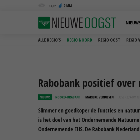
0 MM
14,8
NIEUW
ALLE REGIO'S
REGIO NOORD
REGIO OOST
REGIO 
Rabobank positief over
NIEUWS
NOORD-BRABANT
MARIEKE VERBIESEN
30 SEP 2016 OM 10
Slimmer en goedkoper de functies en natuurd
is het doel van het Ondernemende Natuurne
Ondernemende EHS. De Rabobank Nederland s