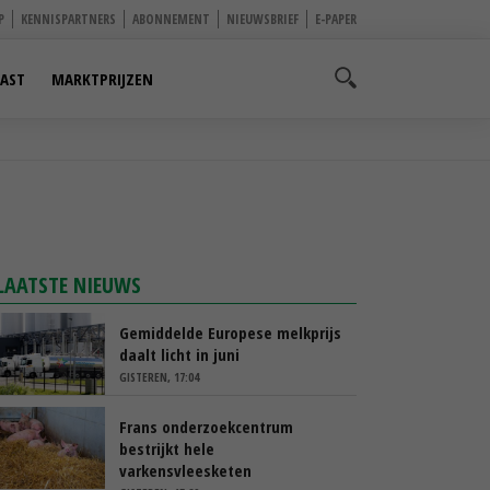
P
KENNISPARTNERS
ABONNEMENT
NIEUWSBRIEF
E-PAPER
AST
MARKTPRIJZEN
LAATSTE NIEUWS
Gemiddelde Europese melkprijs
daalt licht in juni
GISTEREN, 17:04
Frans onderzoekcentrum
bestrijkt hele
varkensvleesketen