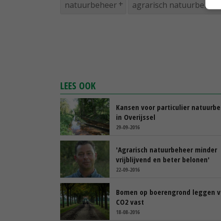
natuurbeheer
agrarisch natuurbehee
LEES OOK
Kansen voor particulier natuurb
in Overijssel
29-09-2016
'Agrarisch natuurbeheer minder
vrijblijvend en beter belonen'
22-09-2016
Bomen op boerengrond leggen v
CO2 vast
18-08-2016