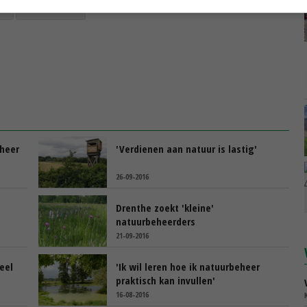
r
rabobank
eheer
'Verdienen aan natuur is lastig'
26-09-2016
Drenthe zoekt 'kleine'
natuurbeheerders
21-09-2016
eel
'Ik wil leren hoe ik natuurbeheer
praktisch kan invullen'
16-08-2016