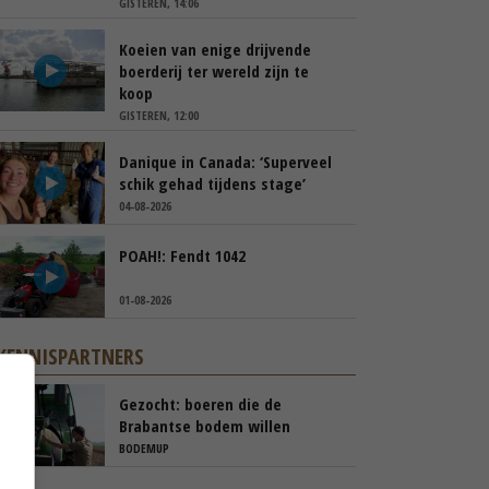
GISTEREN, 14:06
Koeien van enige drijvende
boerderij ter wereld zijn te
koop
GISTEREN, 12:00
Danique in Canada: ‘Superveel
schik gehad tijdens stage’
04-08-2026
POAH!: Fendt 1042
01-08-2026
KENNISPARTNERS
Gezocht: boeren die de
Brabantse bodem willen
verbeteren
BODEMUP