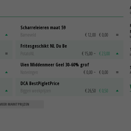
Scharreleieren maat 59
Barneveld
€ 12,00
€ 0,00
Fritesgeschikt NL Du Be
PotatoNL
€ 15,00
~
€ 23,00
Uien Middenmeer Geel 30-60% grof
Noteringen
€ 0,00
~
€ 0,00
DCA BestPigletPrice
Biggen weekprijzen
€ 26,50
€ 0,50
MEER MARKTPRIJZEN