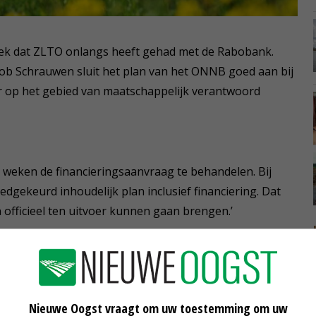
prek dat ZLTO onlangs heeft gehad met de Rabobank.
ob Schrauwen sluit het plan van het ONNB goed aan bij
ier op het gebied van maatschappelijk verantwoord
weken de financieringsaanvraag te behandelen. Bij
dgekeurd inhoudelijk plan inclusief financiering. Dat
officieel ten uitvoer kunnen gaan brengen.’
twerk Brabant (ONNB) is dat agrariërs delen van het
open, aan hun landbouwgronden rijgen en gaan
chap waarin biodiversiteit en agrarisch ondernemen hand
Nieuwe Oogst vraagt om uw toestemming om uw