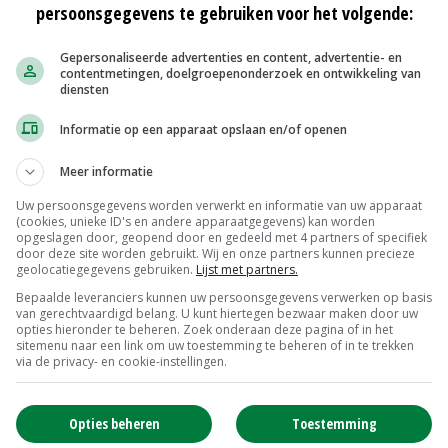
persoonsgegevens te gebruiken voor het volgende:
Gepersonaliseerde advertenties en content, advertentie- en
contentmetingen, doelgroepenonderzoek en ontwikkeling van
festpartners, zoals de provincie, gemeenten en
diensten
er Brabant gaat het om circa 2.000 hectare grond. ‘Dit
Informatie op een apparaat opslaan en/of openen
 de moderne boer die rekening houdt met zijn omgeving
emen.’
Meer informatie
Uw persoonsgegevens worden verwerkt en informatie van uw apparaat
natuurnetwerk worden ingevuld. Zo’n 150 Brabantse
(cookies, unieke ID's en andere apparaatgegevens) kan worden
opgeslagen door, geopend door en gedeeld met 4 partners of specifiek
jd hebben zich al twaalf enthousiaste ondernemers
door deze site worden gebruikt. Wij en onze partners kunnen precieze
geolocatiegegevens gebruiken.
Lijst met partners.
nds Brabant (GOB).
Bepaalde leveranciers kunnen uw persoonsgegevens verwerken op basis
orkomen dat boeren straks op regionaal niveau hun
van gerechtvaardigd belang. U kunt hiertegen bezwaar maken door uw
 aldus Schrauwen. ‘De richtlijnen daarvoor willen we
opties hieronder te beheren. Zoek onderaan deze pagina of in het
sitemenu naar een link om uw toestemming te beheren of in te trekken
via de privacy- en cookie-instellingen.
Opties beheren
Toestemming