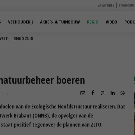
VACATURES
POAH-SHO
S
VEEHOUDERIJ
AKKER- & TUINBOUW
REGIO
VIDEO
PODC
WEST
REGIO ZUID
 natuurbeheer boeren
:17
UUR
oelen van de Ecologische Hoofdstructuur realiseren. Dat
twerk Brabant (ONNB), de opvolger van de
taat positief tegenover de plannen van ZLTO.