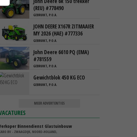
John Deere 6R 150 trekker
(REU) #778490
GEBRUIKT, P.O.A.
JOHN DEERE X167R ZITMAAIER
MY 2026 (HAE) #777336
GEBRUIKT, P.O.A.
John Deere 6610 PQ (EMA)
#781559
GEBRUIKT, P.O.A.
Gewichtblok 450 KG ECO
GEBRUIKT, P.O.A.
MEER ADVERTENTIES
VACATURES
Verkoper Binnendienst Glastuinbouw
KARO BV - ZWAAGDIJK, NOORD-HOLLAND,