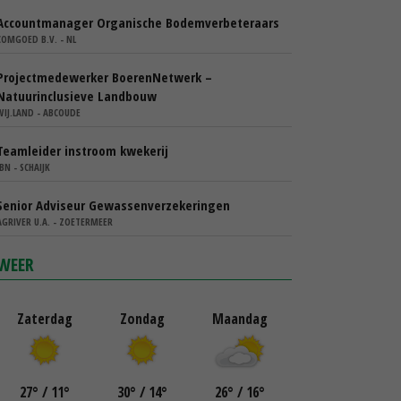
Accountmanager Organische Bodemverbeteraars
COMGOED B.V. - NL
Projectmedewerker BoerenNetwerk –
Natuurinclusieve Landbouw
WIJ.LAND - ABCOUDE
Teamleider instroom kwekerij
IBN - SCHAIJK
Senior Adviseur Gewassenverzekeringen
AGRIVER U.A. - ZOETERMEER
WEER
Zaterdag
Zondag
Maandag
27
°
/ 11
°
30
°
/ 14
°
26
°
/ 16
°