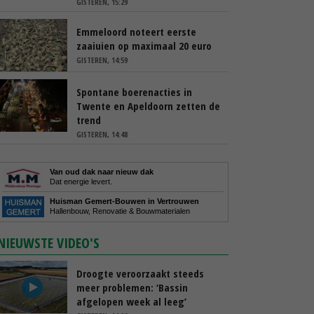
GISTEREN, 15:29
Emmeloord noteert eerste
zaaiuien op maximaal 20 euro
GISTEREN, 14:59
Spontane boerenacties in
Twente en Apeldoorn zetten de
trend
GISTEREN, 14:48
Van oud dak naar nieuw dak
Dat energie levert.
Huisman Gemert-Bouwen in Vertrouwen
Hallenbouw, Renovatie & Bouwmaterialen
NIEUWSTE VIDEO'S
Droogte veroorzaakt steeds
meer problemen: ‘Bassin
afgelopen week al leeg’