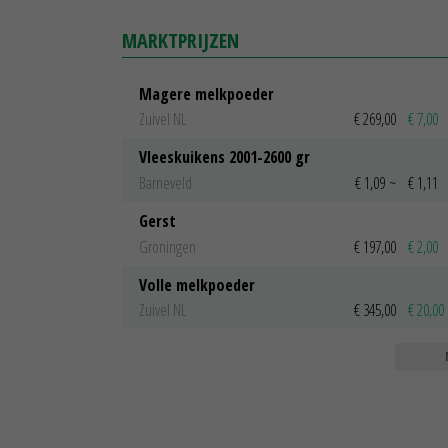
MARKTPRIJZEN
Magere melkpoeder
Zuivel NL
€ 269,00
€ 7,00
Vleeskuikens 2001-2600 gr
Barneveld
€ 1,09
~
€ 1,11
Gerst
Groningen
€ 197,00
€ 2,00
Volle melkpoeder
Zuivel NL
€ 345,00
€ 20,00