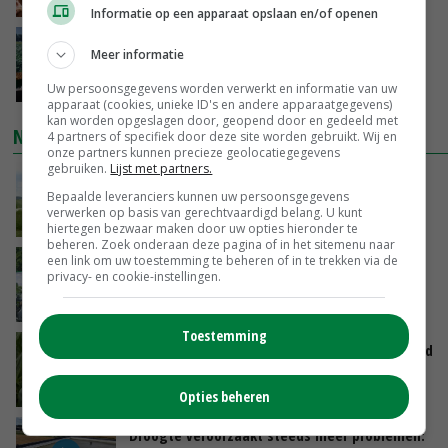
VANDAAG, 15:20
Informatie op een apparaat opslaan en/of openen
‘Cijfer jezelf niet weg en doe vooral ook waar
Meer informatie
je gelukkig van wordt’
VANDAAG, 13:31
Uw persoonsgegevens worden verwerkt en informatie van uw
apparaat (cookies, unieke ID's en andere apparaatgegevens)
kan worden opgeslagen door, geopend door en gedeeld met
NIEUWSTE VIDEO'S
4 partners of specifiek door deze site worden gebruikt. Wij en
onze partners kunnen precieze geolocatiegegevens
gebruiken.
Lijst met partners.
POAH!: John Deere 7730
Bepaalde leveranciers kunnen uw persoonsgegevens
verwerken op basis van gerechtvaardigd belang. U kunt
VANDAAG, 10:00
hiertegen bezwaar maken door uw opties hieronder te
beheren. Zoek onderaan deze pagina of in het sitemenu naar
een link om uw toestemming te beheren of in te trekken via de
Oekraïne-vlogger Kees Huizinga: ‘Bezoek van
privacy- en cookie-instellingen.
de ambassade mag zelf groente plukken’
GISTEREN, 12:00
Toestemming
Limburgse mais van Frijns doet het verrassend
goed
GISTEREN, 10:00
Opties beheren
Droogte veroorzaakt steeds meer problemen: