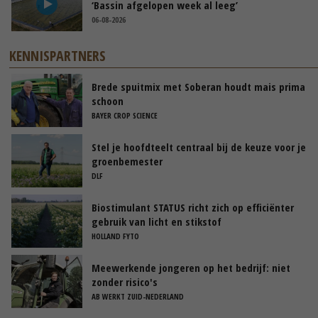
‘Bassin afgelopen week al leeg’
06-08-2026
KENNISPARTNERS
Brede spuitmix met Soberan houdt mais prima
schoon
BAYER CROP SCIENCE
Stel je hoofdteelt centraal bij de keuze voor je
groenbemester
DLF
Biostimulant STATUS richt zich op efficiënter
gebruik van licht en stikstof
HOLLAND FYTO
Meewerkende jongeren op het bedrijf: niet
zonder risico's
AB WERKT ZUID-NEDERLAND