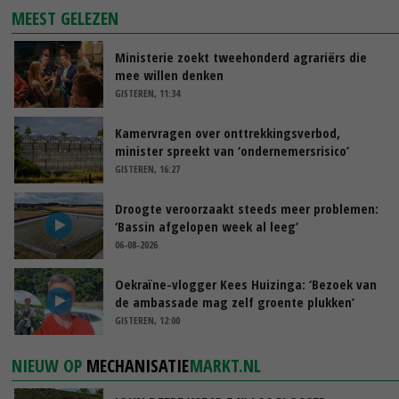
MEEST GELEZEN
Ministerie zoekt tweehonderd agrariërs die
mee willen denken
GISTEREN, 11:34
Kamervragen over onttrekkingsverbod,
minister spreekt van ‘ondernemersrisico’
GISTEREN, 16:27
Droogte veroorzaakt steeds meer problemen:
‘Bassin afgelopen week al leeg’
06-08-2026
Oekraïne-vlogger Kees Huizinga: ‘Bezoek van
de ambassade mag zelf groente plukken’
GISTEREN, 12:00
NIEUW OP
MECHANISATIE
MARKT.NL