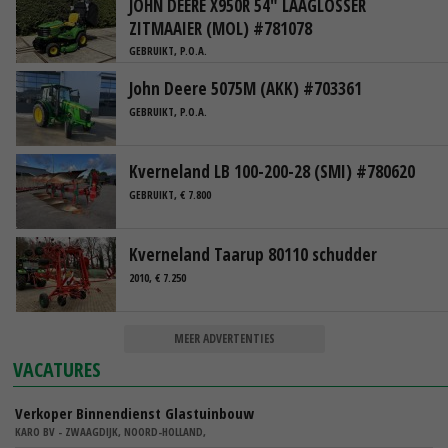
JOHN DEERE X950R 54" LAAGLOSSER
ZITMAAIER (MOL) #781078
GEBRUIKT, P.O.A.
John Deere 5075M (AKK) #703361
GEBRUIKT, P.O.A.
Kverneland LB 100-200-28 (SMI) #780620
GEBRUIKT, € 7.800
Kverneland Taarup 80110 schudder
2010, € 7.250
MEER ADVERTENTIES
VACATURES
Verkoper Binnendienst Glastuinbouw
KARO BV - ZWAAGDIJK, NOORD-HOLLAND,