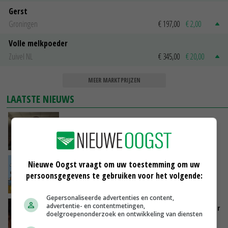
Gerst
Groningen
€ 197,00
€ 2,00
Volle melkpoeder
Zuivel NL
€ 345,00
€ 20,00
MEER MARKTPRIJZEN
LAATSTE NIEUWS
‘Samenwerking A-ware en Amalthea gaat
zorgen voor meer balans’
VANDAAG, 16:01
Nieuwe Oogst vraagt om uw toestemming om uw
Internationale vraag naar geitenzuivel blijft
groot: Nederland in Europese top
persoonsgegevens te gebruiken voor het volgende:
VANDAAG, 15:33
Gepersonaliseerde advertenties en content,
advertentie- en contentmetingen,
Vlaamse varkensstapel krimpt, pluimveesector
doelgroepenonderzoek en ontwikkeling van diensten
groeit door schaalvergroting