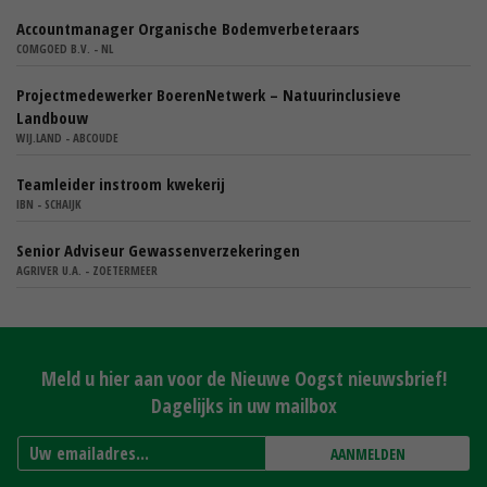
Accountmanager Organische Bodemverbeteraars
COMGOED B.V. - NL
Projectmedewerker BoerenNetwerk – Natuurinclusieve
Landbouw
WIJ.LAND - ABCOUDE
Teamleider instroom kwekerij
IBN - SCHAIJK
Senior Adviseur Gewassenverzekeringen
AGRIVER U.A. - ZOETERMEER
Meld u hier aan voor de Nieuwe Oogst nieuwsbrief!
Dagelijks in uw mailbox
AANMELDEN