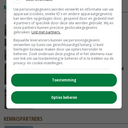
NIEUWSTE VIDEO'S
Uw persoonsgegevens worden verwerkt en informatie van uw
apparaat (cookies, unieke ID's en andere apparaatgegevens)
kan worden opgeslagen door, geopend door en gedeeld met
POAH!: John Deere 7730
4 partners of specifiek door deze site worden gebruikt. Wij en
onze partners kunnen precieze geolocatiegegevens
GISTEREN, 10:00
gebruiken.
Lijst met partners.
Bepaalde leveranciers kunnen uw persoonsgegevens
Oekraïne-vlogger Kees Huizinga: ‘Bezoek van
verwerken op basis van gerechtvaardigd belang. U kunt
de ambassade mag zelf groente plukken’
hiertegen bezwaar maken door uw opties hieronder te
beheren. Zoek onderaan deze pagina of in het sitemenu naar
07-08-2026
een link om uw toestemming te beheren of in te trekken via de
privacy- en cookie-instellingen.
Limburgse mais van Frijns doet het verrassend
goed
Toestemming
07-08-2026
Droogte veroorzaakt steeds meer problemen:
Opties beheren
‘Bassin afgelopen week al leeg’
06-08-2026
KENNISPARTNERS