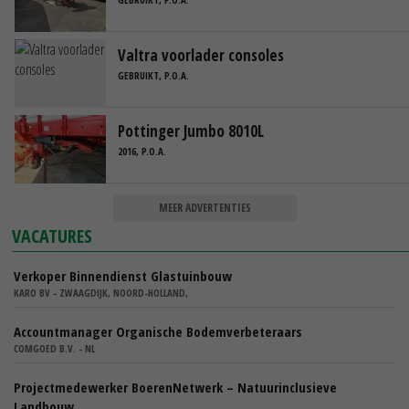
Valtra voorlader consoles
GEBRUIKT, P.O.A.
Pottinger Jumbo 8010L
2016, P.O.A.
MEER ADVERTENTIES
VACATURES
Verkoper Binnendienst Glastuinbouw
KARO BV - ZWAAGDIJK, NOORD-HOLLAND,
Accountmanager Organische Bodemverbeteraars
COMGOED B.V. - NL
Projectmedewerker BoerenNetwerk – Natuurinclusieve
Landbouw