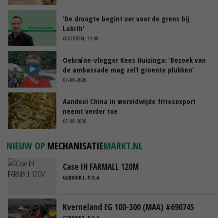
‘De droogte begint ver voor de grens bij
Lobith’
GISTEREN, 11:00
Oekraïne-vlogger Kees Huizinga: ‘Bezoek van
de ambassade mag zelf groente plukken’
07-08-2026
Aandeel China in wereldwijde fritesexport
neemt verder toe
07-08-2026
NIEUW OP
MECHANISATIE
MARKT.NL
Case IH FARMALL 120M
GEBRUIKT, P.O.A.
Kverneland EG 100-300 (MAA) #690745
GEBRUIKT, P.O.A.