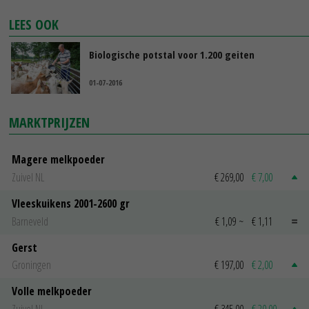
LEES OOK
Biologische potstal voor 1.200 geiten
01-07-2016
MARKTPRIJZEN
Magere melkpoeder
Zuivel NL
€ 269,00
€ 7,00
Vleeskuikens 2001-2600 gr
Barneveld
€ 1,09
~
€ 1,11
Gerst
Groningen
€ 197,00
€ 2,00
Volle melkpoeder
Zuivel NL
€ 345,00
€ 20,00