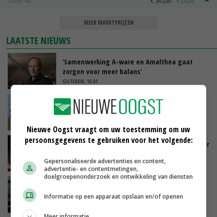
MEER MARKTPRIJZEN
LAATSTE NIEUWS
‘Samenwerking A-ware en Amalthea gaat
zorgen voor meer balans’
GISTEREN, 16:01
Internationale vraag naar geitenzuivel blijft
groot: Nederland in Europese top
GISTEREN, 15:33
Nieuwe Oogst vraagt om uw toestemming om uw
persoonsgegevens te gebruiken voor het volgende:
Vlaamse varkensstapel krimpt, pluimveesector
groeit door schaalvergroting
Gepersonaliseerde advertenties en content,
GISTEREN, 15:20
advertentie- en contentmetingen,
doelgroepenonderzoek en ontwikkeling van diensten
‘Cijfer jezelf niet weg en doe vooral ook waar
je gelukkig van wordt’
Informatie op een apparaat opslaan en/of openen
GISTEREN, 13:31
Meer informatie