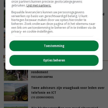
onze partners kunnen precieze geolocatiegegevens
07-08-2026
gebruiken.
Lijst met partners.
Bepaalde leveranciers kunnen uw persoonsgegevens
Limburgse mais van Frijns doet het verrassend
verwerken op basis van gerechtvaardigd belang. U kunt
goed
hiertegen bezwaar maken door uw opties hieronder te
beheren. Zoek onderaan deze pagina of in het sitemenu naar
07-08-2026
een link om uw toestemming te beheren of in te trekken via de
privacy- en cookie-instellingen.
Droogte veroorzaakt steeds meer problemen:
‘Bassin afgelopen week al leeg’
06-08-2026
Toestemming
KENNISPARTNERS
Opties beheren
Vijf slimme keuzes die zorgen voor meer
rendement
FRIESLANDCAMPINA
Twee adviseurs zijn vraagbaak voor leden over
telefonie en ICT
LTO LEDENVOORDEEL
Zijn bladmeststoffen een goed alternatief