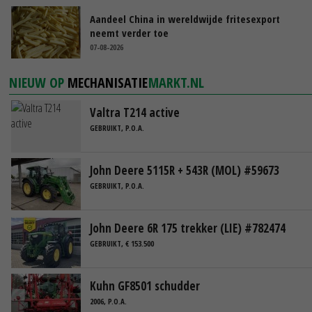
Aandeel China in wereldwijde fritesexport
neemt verder toe
07-08-2026
NIEUW OP
MECHANISATIE
MARKT.NL
Valtra T214 active
GEBRUIKT, P.O.A.
John Deere 5115R + 543R (MOL) #59673
GEBRUIKT, P.O.A.
John Deere 6R 175 trekker (LIE) #782474
GEBRUIKT, € 153.500
Kuhn GF8501 schudder
2006, P.O.A.