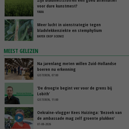
voor dure kunstmest?
YARA
Meer lucht in uienstrategie tegen
bladvlekkenziekte en stemphylium
BAYER CROP SCIENCE
MEEST GELEZEN
Na jarenlang meten willen Zuid-Hollandse
boeren nu erkenning
GISTEREN, 07:00
‘De droogte begint ver voor de grens bij
Lobith’
GISTEREN, 11:00
Oekraïne-vlogger Kees Huizinga: ‘Bezoek van
de ambassade mag zelf groente plukken’
07-08-2026