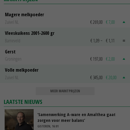
Magere melkpoeder
Zuivel NL
€ 269,00
€ 7,00
Vleeskuikens 2001-2600 gr
Barneveld
€ 1,09
~
€ 1,11
Gerst
Groningen
€ 197,00
€ 2,00
Volle melkpoeder
Zuivel NL
€ 345,00
€ 20,00
MEER MARKTPRIJZEN
LAATSTE NIEUWS
‘Samenwerking A-ware en Amalthea gaat
zorgen voor meer balans’
GISTEREN, 16:01