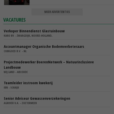
MEER ADVERTENTIES
VACATURES
Verkoper Binnendienst Glastuinbouw
KARO BV - ZWAAGDIJK, NOORD-HOLLAND,
Accountmanager Organische Bodemverbeteraars
COMGOED B.V. - NL
Projectmedewerker BoerenNetwerk – Natuurinclusieve
Landbouw
WIJ.LAND - ABCOUDE
Teamleider instroom kwekerij
IBN - SCHAIJK
Senior Adviseur Gewassenverzekeringen
AGRIVER U.A. - ZOETERMEER