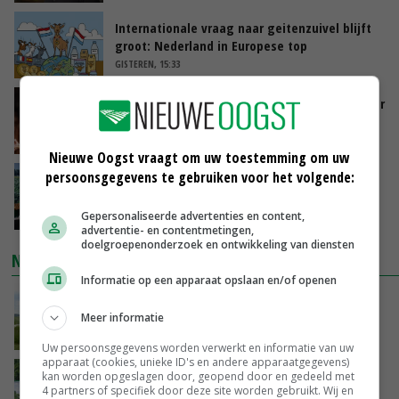
Internationale vraag naar geitenzuivel blijft
groot: Nederland in Europese top
GISTEREN, 15:33
Vlaamse varkensstapel krimpt, pluimveesector
groeit door schaalvergroting
GISTEREN, 15:20
Nieuwe Oogst vraagt om uw toestemming om uw
persoonsgegevens te gebruiken voor het volgende:
‘Cijfer jezelf niet weg en doe vooral ook waar
je gelukkig van wordt’
Gepersonaliseerde advertenties en content,
GISTEREN, 13:31
advertentie- en contentmetingen,
doelgroepenonderzoek en ontwikkeling van diensten
NIEUWSTE VIDEO'S
Informatie op een apparaat opslaan en/of openen
POAH!: John Deere 7730
Meer informatie
GISTEREN, 10:00
Uw persoonsgegevens worden verwerkt en informatie van uw
apparaat (cookies, unieke ID's en andere apparaatgegevens)
Oekraïne-vlogger Kees Huizinga: ‘Bezoek van
kan worden opgeslagen door, geopend door en gedeeld met
4 partners of specifiek door deze site worden gebruikt. Wij en
de ambassade mag zelf groente plukken’