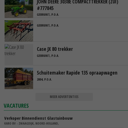
JOHN DEERE 3038E COMPACTTREKKER (ZUI)
#777845
GEBRUIKT, P.O.A.
GEBRUIKT, P.O.A.
Case JX 80 trekker
GEBRUIKT, P.O.A.
Schuitemaker Rapide 135 opraapwagen
2004, P.O.A.
MEER ADVERTENTIES
VACATURES
Verkoper Binnendienst Glastuinbouw
KARO BV - ZWAAGDIJK, NOORD-HOLLAND,