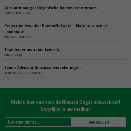
Accountmanager Organische Bodemverbeteraars
COMGOED B.V. - NL
Projectmedewerker BoerenNetwerk – Natuurinclusieve
Landbouw
WIJ.LAND - ABCOUDE
Teamleider instroom kwekerij
IBN - SCHAIJK
Senior Adviseur Gewassenverzekeringen
AGRIVER U.A. - ZOETERMEER
Meld u hier aan voor de Nieuwe Oogst nieuwsbrief!
Dagelijks in uw mailbox
AANMELDEN