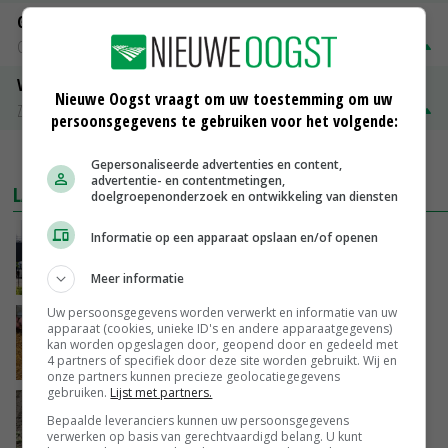
Gerst
Groningen
€ 197,00
€ 2,00
Volle melkpoeder
Nieuwe Oogst vraagt om uw toestemming om uw
Zuivel NL
€ 345,00
€ 20,00
persoonsgegevens te gebruiken voor het volgende:
MEER MARKTPRIJZEN
Gepersonaliseerde advertenties en content,
advertentie- en contentmetingen,
LAATSTE NIEUWS
doelgroepenonderzoek en ontwikkeling van diensten
Gemiddelde Europese melkprijs daalt licht in
Informatie op een apparaat opslaan en/of openen
juni
Meer informatie
VANDAAG, 17:04
Uw persoonsgegevens worden verwerkt en informatie van uw
Frans onderzoekcentrum bestrijkt hele
apparaat (cookies, unieke ID's en andere apparaatgegevens)
varkensvleesketen
kan worden opgeslagen door, geopend door en gedeeld met
4 partners of specifiek door deze site worden gebruikt. Wij en
VANDAAG, 15:29
onze partners kunnen precieze geolocatiegegevens
gebruiken.
Lijst met partners.
Emmeloord noteert eerste zaaiuien op
Bepaalde leveranciers kunnen uw persoonsgegevens
maximaal 20 euro
verwerken op basis van gerechtvaardigd belang. U kunt