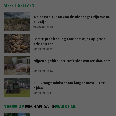
MEEST GELEZEN
‘De eerste 10 ton van de uienoogst zijn we nu
al kwijt’
VANDAAG, 09:28
Eerste proefrooiing Fontane wijst op grote
achterstand
GISTEREN, 09:35
Nijpend geldtekort treft vleesvarkenshouders
GISTEREN, 13:14
BBB vraagt minister om langer mest uit te
rijden
GISTEREN, 15:47
NIEUW OP
MECHANISATIE
MARKT.NL