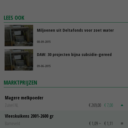
LEES OOK
Miljoenen uit Deltafonds voor zoet water
08-09-2015
DAW: 30 projecten bijna subsidie-gereed
09-06-2015
MARKTPRIJZEN
Magere melkpoeder
Zuivel NL
€ 269,00
€ 7,00
Vleeskuikens 2001-2600 gr
Barneveld
€ 1,09
~
€ 1,11