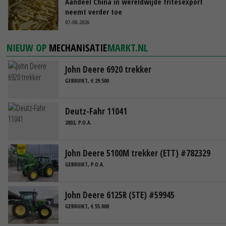
Aandeel China in wereldwijde fritesexport
neemt verder toe
07-08-2026
NIEUW OP
MECHANISATIE
MARKT.NL
John Deere 6920 trekker
GEBRUIKT, € 29.500
Deutz-Fahr 11041
2002, P.O.A.
John Deere 5100M trekker (ETT) #782329
GEBRUIKT, P.O.A.
John Deere 6125R (STE) #59945
GEBRUIKT, € 55.000