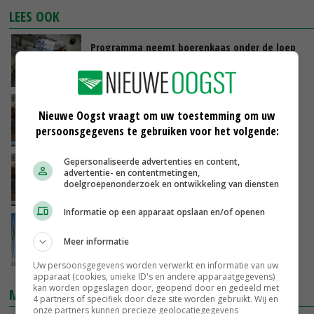
LEES OOK
Programma neemt boerenkaas onder de loep
20-04-2016
TV: bedrijfsopvolger houdt fosfaatrechten
Nieuwe Oogst vraagt om uw toestemming om uw
persoonsgegevens te gebruiken voor het volgende:
20-04-2016
Gepersonaliseerde advertenties en content,
TV: uitzending woensdag 20 april
advertentie- en contentmetingen,
doelgroepenonderzoek en ontwikkeling van diensten
20-04-2016
Informatie op een apparaat opslaan en/of openen
Nieuw EU-fonds wacht op ondernemers
Meer informatie
20-04-2016
Uw persoonsgegevens worden verwerkt en informatie van uw
apparaat (cookies, unieke ID's en andere apparaatgegevens)
kan worden opgeslagen door, geopend door en gedeeld met
MARKTPRIJZEN
4 partners of specifiek door deze site worden gebruikt. Wij en
onze partners kunnen precieze geolocatiegegevens