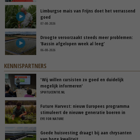
Limburgse mais van Frijns doet het verrassend
goed
07-08-2026
Droogte veroorzaakt steeds meer problemen:
‘Bassin afgelopen week al leeg’
06-08-2026
KENNISPARTNERS
'Wij willen cursisten zo goed en duidelijk
mogelijk informeren'
SPUITLICENTIE.NL
Future Harvest: nieuw Europees programma
stimuleert de nieuwe generatie boeren in
Nederland
EYE FOR NATURE
Goede huisvesting draagt bij aan chrysanten
van hoge kwaliteit