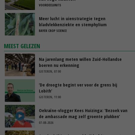
VOORDEELUNITS
Meer lucht in uienstrategie tegen
bladvlekkenziekte en stemphylium
BAYER CROP SCIENCE
MEEST GELEZEN
Na jarenlang meten willen Zuid-Hollandse
boeren nu erkenning
GISTEREN, 07:00
‘De droogte begint ver voor de grens bij
Lobith’
GISTEREN, 11:00
Oekraïne-vlogger Kees Huizinga: ‘Bezoek van
de ambassade mag zelf groente plukken’
07-08-2026