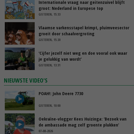
Internationale vraag naar geitenzuivel blijft
groot: Nederland in Europese top
GISTEREN, 15:33
Vlaamse varkensstapel krimpt, pluimveesector
groeit door schaalvergroting
GISTEREN, 15:20
‘Cijfer jezelf niet weg en doe vooral ook waar
je gelukkig van wordt’
GISTEREN, 13:31
NIEUWSTE VIDEO'S
POAH!: John Deere 7730
GISTEREN, 10:00
Oekraïne-vlogger Kees Huizinga: ‘Bezoek van
de ambassade mag zelf groente plukken’
07-08-2026