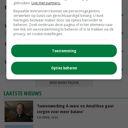
gebruiken.
Lijst met partners.
Magere melkpoeder
Bepaalde leveranciers kunnen uw persoonsgegevens
Zuivel NL
€ 269,00
€ 7,00
verwerken op basis van gerechtvaardigd belang. U kunt
hiertegen bezwaar maken door uw opties hieronder te
beheren. Zoek onderaan deze pagina of in het sitemenu naar
Vleeskuikens 2001-2600 gr
een link om uw toestemming te beheren of in te trekken via de
Barneveld
€ 1,09
~
€ 1,11
privacy- en cookie-instellingen.
Gerst
Toestemming
Groningen
€ 197,00
€ 2,00
Volle melkpoeder
Opties beheren
Zuivel NL
€ 345,00
€ 20,00
MEER MARKTPRIJZEN
LAATSTE NIEUWS
‘Samenwerking A-ware en Amalthea gaat
zorgen voor meer balans’
GISTEREN, 16:01