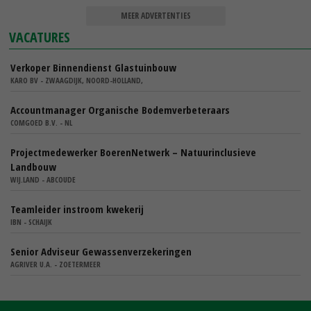
MEER ADVERTENTIES
VACATURES
Verkoper Binnendienst Glastuinbouw
KARO BV - ZWAAGDIJK, NOORD-HOLLAND,
Accountmanager Organische Bodemverbeteraars
COMGOED B.V. - NL
Projectmedewerker BoerenNetwerk – Natuurinclusieve
Landbouw
WIJ.LAND - ABCOUDE
Teamleider instroom kwekerij
IBN - SCHAIJK
Senior Adviseur Gewassenverzekeringen
AGRIVER U.A. - ZOETERMEER