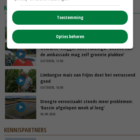
NIEUWSTE VIDEO'S
Toestemming
POAH!: John Deere 7730
VANDAAG, 10:00
Opties beheren
Oekraïne-vlogger Kees Huizinga: ‘Bezoek van
de ambassade mag zelf groente plukken’
GISTEREN, 12:00
Limburgse mais van Frijns doet het verrassend
goed
GISTEREN, 10:00
Droogte veroorzaakt steeds meer problemen:
‘Bassin afgelopen week al leeg’
06-08-2026
KENNISPARTNERS