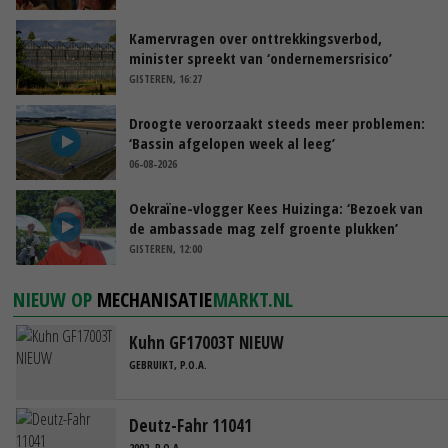
Kamervragen over onttrekkingsverbod,
minister spreekt van ‘ondernemersrisico’
GISTEREN, 16:27
Droogte veroorzaakt steeds meer problemen:
‘Bassin afgelopen week al leeg’
06-08-2026
Oekraïne-vlogger Kees Huizinga: ‘Bezoek van
de ambassade mag zelf groente plukken’
GISTEREN, 12:00
NIEUW OP
MECHANISATIE
MARKT.NL
Kuhn GF17003T NIEUW
GEBRUIKT, P.O.A.
Deutz-Fahr 11041
2002, P.O.A.