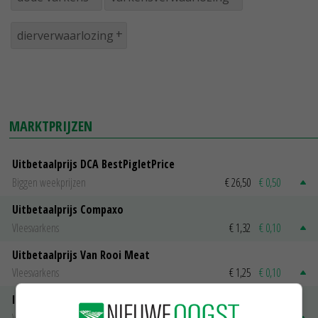
dierverwaarlozing
MARKTPRIJZEN
Uitbetaalprijs DCA BestPigletPrice
Biggen weekprijzen
€ 26,50
€ 0,50
Uitbetaalprijs Compaxo
Vleesvarkens
€ 1,32
€ 0,10
Uitbetaalprijs Van Rooi Meat
Vleesvarkens
€ 1,25
€ 0,10
ISN prijs Frankrijk
Vleesvarkens
€ 1,78
€ 0,06