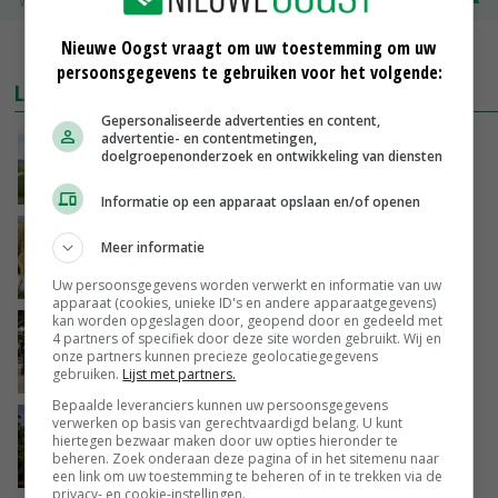
Nieuwe Oogst vraagt om uw toestemming om uw
MEER MARKTPRIJZEN
persoonsgegevens te gebruiken voor het volgende:
LAATSTE NIEUWS
Gepersonaliseerde advertenties en content,
advertentie- en contentmetingen,
POAH!: John Deere 7730
doelgroepenonderzoek en ontwikkeling van diensten
VANDAAG, 10:00
Informatie op een apparaat opslaan en/of openen
Geen vee meer op Noord-Hollandse zeedijken
Meer informatie
door aanhoudende droogte
VANDAAG, 09:48
Uw persoonsgegevens worden verwerkt en informatie van uw
apparaat (cookies, unieke ID's en andere apparaatgegevens)
kan worden opgeslagen door, geopend door en gedeeld met
Na jarenlang meten willen Zuid-Hollandse
4 partners of specifiek door deze site worden gebruikt. Wij en
boeren nu erkenning
onze partners kunnen precieze geolocatiegegevens
gebruiken.
Lijst met partners.
VANDAAG, 07:00
Bepaalde leveranciers kunnen uw persoonsgegevens
Kamervragen over onttrekkingsverbod,
verwerken op basis van gerechtvaardigd belang. U kunt
hiertegen bezwaar maken door uw opties hieronder te
minister spreekt van ‘ondernemersrisico’
beheren. Zoek onderaan deze pagina of in het sitemenu naar
GISTEREN, 16:27
een link om uw toestemming te beheren of in te trekken via de
privacy- en cookie-instellingen.