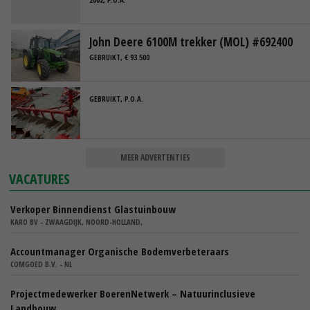
John Deere 6100M trekker (MOL) #692400
GEBRUIKT, € 93.500
GEBRUIKT, P.O.A.
MEER ADVERTENTIES
VACATURES
Verkoper Binnendienst Glastuinbouw
KARO BV - ZWAAGDIJK, NOORD-HOLLAND,
Accountmanager Organische Bodemverbeteraars
COMGOED B.V. - NL
Projectmedewerker BoerenNetwerk – Natuurinclusieve
Landbouw