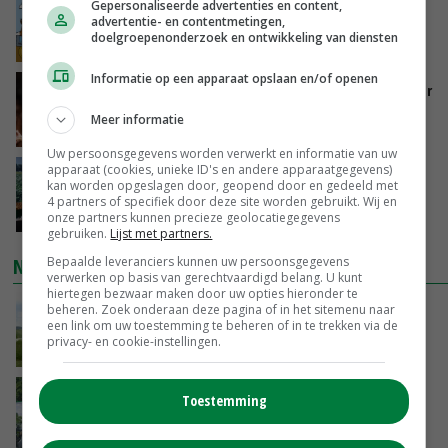
Internationale vraag naar geitenzuivel blijft
Gepersonaliseerde advertenties en content,
advertentie- en contentmetingen,
groot: Nederland in Europese top
doelgroepenonderzoek en ontwikkeling van diensten
GISTEREN, 15:33
Informatie op een apparaat opslaan en/of openen
Vlaamse varkensstapel krimpt, pluimveesector
groeit door schaalvergroting
Meer informatie
GISTEREN, 15:20
Uw persoonsgegevens worden verwerkt en informatie van uw
apparaat (cookies, unieke ID's en andere apparaatgegevens)
‘Cijfer jezelf niet weg en doe vooral ook waar
kan worden opgeslagen door, geopend door en gedeeld met
je gelukkig van wordt’
4 partners of specifiek door deze site worden gebruikt. Wij en
GISTEREN, 13:31
onze partners kunnen precieze geolocatiegegevens
gebruiken.
Lijst met partners.
NIEUWSTE VIDEO'S
Bepaalde leveranciers kunnen uw persoonsgegevens
verwerken op basis van gerechtvaardigd belang. U kunt
hiertegen bezwaar maken door uw opties hieronder te
POAH!: John Deere 7730
beheren. Zoek onderaan deze pagina of in het sitemenu naar
een link om uw toestemming te beheren of in te trekken via de
privacy- en cookie-instellingen.
GISTEREN, 10:00
Oekraïne-vlogger Kees Huizinga: ‘Bezoek van
Toestemming
de ambassade mag zelf groente plukken’
07-08-2026