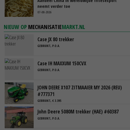
Aandeel China in wereldwijde fritesexport
neemt verder toe
07-08-2026
NIEUW OP
MECHANISATIE
MARKT.NL
Case JX 80 trekker
GEBRUIKT, P.O.A.
Case IH MAXXUM 150CVX
GEBRUIKT, P.O.A.
JOHN DEERE X107 ZITMAAIER MY 2026 (REU)
#777371
GEBRUIKT, € 3.395
John Deere 5080M trekker (HAE) #60387
GEBRUIKT, P.O.A.