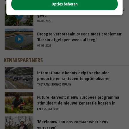
Opties beheren
Limburgse mais van Frijns doet het verrassend
goed
07-08-2026
Droogte veroorzaakt steeds meer problemen:
‘Bassin afgelopen week al leeg’
06-08-2026
KENNISPARTNERS
Internationale kennis helpt veehouder
productie en rantsoen te optimaliseren
THETRANSITIONCOMPANY
Future Harvest: nieuw Europees programma
stimuleert de nieuwe generatie boeren in
Nederland
EYE FOR NATURE
‘Meeldauw kan ons zomaar weer eens
verrassen’