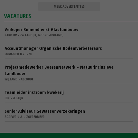
MEER ADVERTENTIES
VACATURES
Verkoper Binnendienst Glastuinbouw
KARO BV - ZWAAGDIJK, NOORD-HOLLAND,
Accountmanager Organische Bodemverbeteraars
COMGOED B.V. - NL
Projectmedewerker BoerenNetwerk – Natuurinclusieve
Landbouw
WIJ.LAND - ABCOUDE
Teamleider instroom kwekerij
IBN - SCHAIJK
Senior Adviseur Gewassenverzekeringen
AGRIVER U.A. - ZOETERMEER