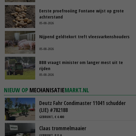
Eerste proefrooiing Fontane wijst op grote
achterstand
05-08-2026
Nijpend geldtekort treft vleesvarkenshouders
05-08-2026
BBB vraagt minister om langer mest uit te
rijden
05-08-2026
NIEUW OP
MECHANISATIE
MARKT.NL
Deutz Fahr Condimaster 11041 schudder
(LIE) #782188
GEBRUIKT, € 4.400
Claas trommelmaaier
GEBRUIKT, P.O.A.