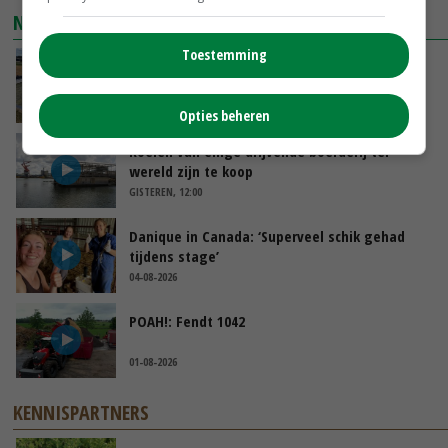
NIEUWSTE VIDEO'S
Toestemming
Droogte veroorzaakt steeds meer problemen:
‘Bassin afgelopen week al leeg’
GISTEREN, 14:06
Opties beheren
Koeien van enige drijvende boerderij ter
wereld zijn te koop
GISTEREN, 12:00
Danique in Canada: ‘Superveel schik gehad
tijdens stage’
04-08-2026
POAH!: Fendt 1042
01-08-2026
KENNISPARTNERS