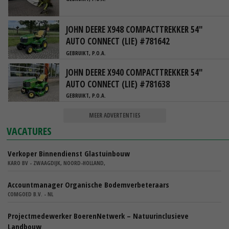
JOHN DEERE X948 COMPACTTREKKER 54"
AUTO CONNECT (LIE) #781642
GEBRUIKT, P.O.A.
JOHN DEERE X940 COMPACTTREKKER 54"
AUTO CONNECT (LIE) #781638
GEBRUIKT, P.O.A.
MEER ADVERTENTIES
VACATURES
Verkoper Binnendienst Glastuinbouw
KARO BV - ZWAAGDIJK, NOORD-HOLLAND,
Accountmanager Organische Bodemverbeteraars
COMGOED B.V. - NL
Projectmedewerker BoerenNetwerk – Natuurinclusieve
Landbouw