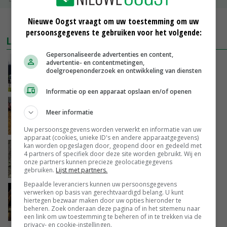
Nieuwe Oogst vraagt om uw toestemming om uw
MEER MARKTPRIJZEN
persoonsgegevens te gebruiken voor het volgende:
LAATSTE NIEUWS
Gepersonaliseerde advertenties en content,
Gemiddelde Europese melkprijs daalt licht in
advertentie- en contentmetingen,
doelgroepenonderzoek en ontwikkeling van diensten
juni
GISTEREN, 17:04
Informatie op een apparaat opslaan en/of openen
Frans onderzoekcentrum bestrijkt hele
Meer informatie
varkensvleesketen
GISTEREN, 15:29
Uw persoonsgegevens worden verwerkt en informatie van uw
apparaat (cookies, unieke ID's en andere apparaatgegevens)
kan worden opgeslagen door, geopend door en gedeeld met
Emmeloord noteert eerste zaaiuien op
4 partners of specifiek door deze site worden gebruikt. Wij en
maximaal 20 euro
onze partners kunnen precieze geolocatiegegevens
GISTEREN, 14:59
gebruiken.
Lijst met partners.
Bepaalde leveranciers kunnen uw persoonsgegevens
Spontane boerenacties in Twente en
verwerken op basis van gerechtvaardigd belang. U kunt
hiertegen bezwaar maken door uw opties hieronder te
Apeldoorn zetten de trend
beheren. Zoek onderaan deze pagina of in het sitemenu naar
GISTEREN, 14:48
een link om uw toestemming te beheren of in te trekken via de
privacy- en cookie-instellingen.