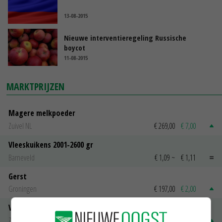
13-08-2015
Nieuwe interventieregeling Russische
boycot
11-08-2015
MARKTPRIJZEN
Magere melkpoeder
Zuivel NL
€ 269,00
€ 7,00
Vleeskuikens 2001-2600 gr
Barneveld
€ 1,09
~
€ 1,11
Gerst
Groningen
€ 197,00
€ 2,00
Volle melkpoeder
Zuivel NL
€ 345,00
€ 20,00