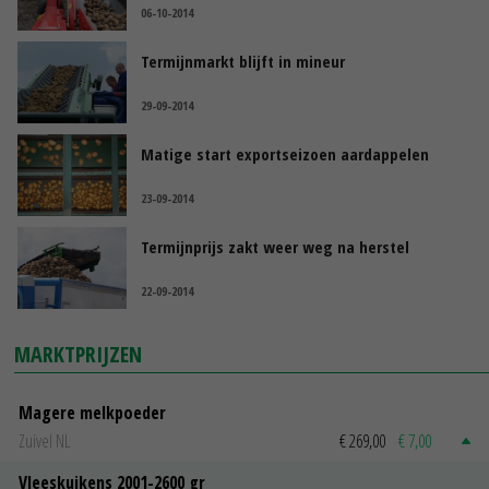
06-10-2014
Termijnmarkt blijft in mineur
29-09-2014
Matige start exportseizoen aardappelen
23-09-2014
Termijnprijs zakt weer weg na herstel
22-09-2014
MARKTPRIJZEN
Magere melkpoeder
Zuivel NL
€ 269,00
€ 7,00
Vleeskuikens 2001-2600 gr