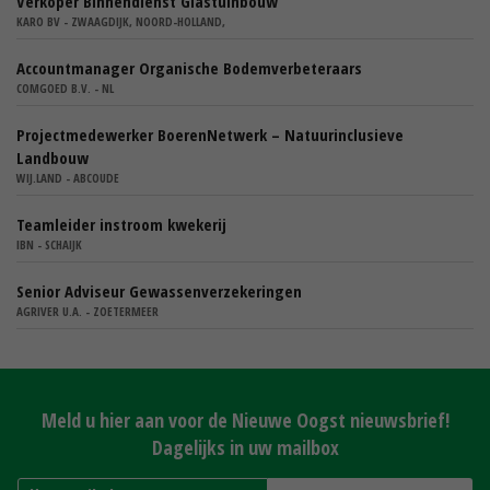
Verkoper Binnendienst Glastuinbouw
KARO BV - ZWAAGDIJK, NOORD-HOLLAND,
Accountmanager Organische Bodemverbeteraars
COMGOED B.V. - NL
Projectmedewerker BoerenNetwerk – Natuurinclusieve
Landbouw
WIJ.LAND - ABCOUDE
Teamleider instroom kwekerij
IBN - SCHAIJK
Senior Adviseur Gewassenverzekeringen
AGRIVER U.A. - ZOETERMEER
Meld u hier aan voor de Nieuwe Oogst nieuwsbrief!
Dagelijks in uw mailbox