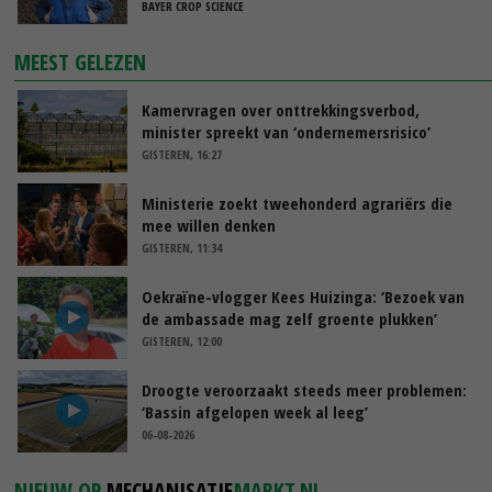
BAYER CROP SCIENCE
MEEST GELEZEN
Kamervragen over onttrekkingsverbod,
minister spreekt van ‘ondernemersrisico’
GISTEREN, 16:27
Ministerie zoekt tweehonderd agrariërs die
mee willen denken
GISTEREN, 11:34
Oekraïne-vlogger Kees Huizinga: ‘Bezoek van
de ambassade mag zelf groente plukken’
GISTEREN, 12:00
Droogte veroorzaakt steeds meer problemen:
‘Bassin afgelopen week al leeg’
06-08-2026
NIEUW OP
MECHANISATIE
MARKT.NL