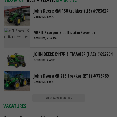
John Deere 6M 150 trekker (LIE) #783624
GEBRUIKT, P.O.A.
AKPIL Scorpio S cultivator/woeler
GEBRUIKT, € 10.750
JOHN DEERE X117R ZITMAAIER (HAE) #692764
GEBRUIKT, € 4.285
John Deere 6R 215 trekker (ETT) #778489
GEBRUIKT, P.O.A.
MEER ADVERTENTIES
VACATURES