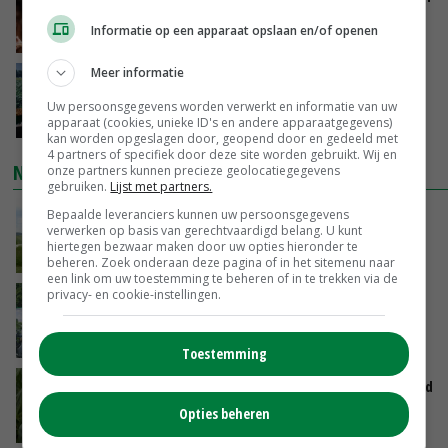
groeit door schaalvergroting
Informatie op een apparaat opslaan en/of openen
VANDAAG, 15:20
Meer informatie
‘Cijfer jezelf niet weg en doe vooral ook waar
je gelukkig van wordt’
Uw persoonsgegevens worden verwerkt en informatie van uw
apparaat (cookies, unieke ID's en andere apparaatgegevens)
VANDAAG, 13:31
kan worden opgeslagen door, geopend door en gedeeld met
4 partners of specifiek door deze site worden gebruikt. Wij en
NIEUWSTE VIDEO'S
onze partners kunnen precieze geolocatiegegevens
gebruiken.
Lijst met partners.
Bepaalde leveranciers kunnen uw persoonsgegevens
POAH!: John Deere 7730
verwerken op basis van gerechtvaardigd belang. U kunt
hiertegen bezwaar maken door uw opties hieronder te
VANDAAG, 10:00
beheren. Zoek onderaan deze pagina of in het sitemenu naar
een link om uw toestemming te beheren of in te trekken via de
privacy- en cookie-instellingen.
Oekraïne-vlogger Kees Huizinga: ‘Bezoek van
de ambassade mag zelf groente plukken’
GISTEREN, 12:00
Toestemming
Limburgse mais van Frijns doet het verrassend
goed
Opties beheren
GISTEREN, 10:00