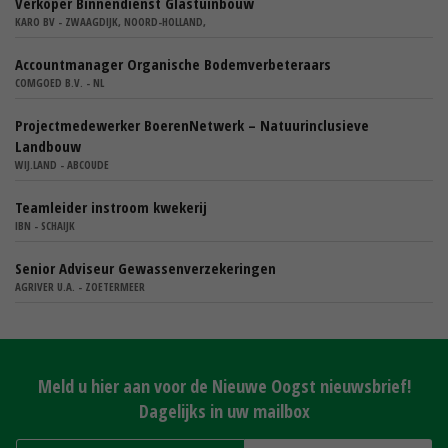
Verkoper Binnendienst Glastuinbouw
KARO BV - ZWAAGDIJK, NOORD-HOLLAND,
Accountmanager Organische Bodemverbeteraars
COMGOED B.V. - NL
Projectmedewerker BoerenNetwerk – Natuurinclusieve
Landbouw
WIJ.LAND - ABCOUDE
Teamleider instroom kwekerij
IBN - SCHAIJK
Senior Adviseur Gewassenverzekeringen
AGRIVER U.A. - ZOETERMEER
Meld u hier aan voor de Nieuwe Oogst nieuwsbrief!
Dagelijks in uw mailbox