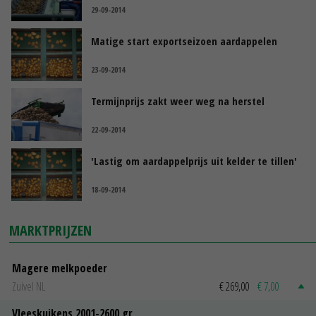
29-09-2014
Matige start exportseizoen aardappelen
23-09-2014
Termijnprijs zakt weer weg na herstel
22-09-2014
'Lastig om aardappelprijs uit kelder te tillen'
18-09-2014
MARKTPRIJZEN
Magere melkpoeder
Zuivel NL
€ 269,00
€ 7,00
Vleeskuikens 2001-2600 gr