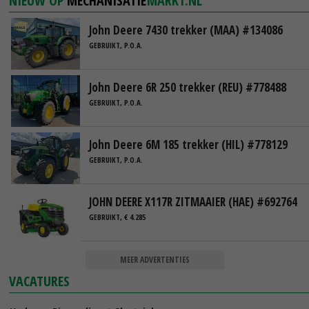
NIEUW OP
MECHANISATIE
MARKT.NL
John Deere 7430 trekker (MAA) #134086
GEBRUIKT, P.O.A.
John Deere 6R 250 trekker (REU) #778488
GEBRUIKT, P.O.A.
John Deere 6M 185 trekker (HIL) #778129
GEBRUIKT, P.O.A.
JOHN DEERE X117R ZITMAAIER (HAE) #692764
GEBRUIKT, € 4.285
MEER ADVERTENTIES
VACATURES