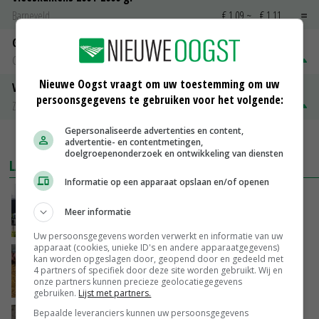
Barneveld
€ 1,09
~
€ 1,11
Gerst
Groningen
€ 197,00
€ 2,00
Nieuwe Oogst vraagt om uw toestemming om uw
Volle melkpoeder
persoonsgegevens te gebruiken voor het volgende:
Zuivel NL
€ 345,00
€ 20,00
Gepersonaliseerde advertenties en content,
MEER MARKTPRIJZEN
advertentie- en contentmetingen,
doelgroepenonderzoek en ontwikkeling van diensten
LAATSTE NIEUWS
Informatie op een apparaat opslaan en/of openen
Gemiddelde Europese melkprijs daalt licht in
juni
Meer informatie
GISTEREN, 17:04
Uw persoonsgegevens worden verwerkt en informatie van uw
apparaat (cookies, unieke ID's en andere apparaatgegevens)
Frans onderzoekcentrum bestrijkt hele
kan worden opgeslagen door, geopend door en gedeeld met
4 partners of specifiek door deze site worden gebruikt. Wij en
varkensvleesketen
onze partners kunnen precieze geolocatiegegevens
GISTEREN, 15:29
gebruiken.
Lijst met partners.
Bepaalde leveranciers kunnen uw persoonsgegevens
Emmeloord noteert eerste zaaiuien op