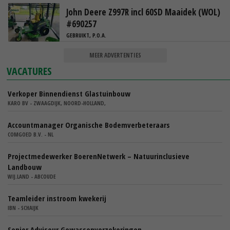
John Deere Z997R incl 60SD Maaidek (WOL)
#690257
GEBRUIKT, P.O.A.
MEER ADVERTENTIES
VACATURES
Verkoper Binnendienst Glastuinbouw
KARO BV - ZWAAGDIJK, NOORD-HOLLAND,
Accountmanager Organische Bodemverbeteraars
COMGOED B.V. - NL
Projectmedewerker BoerenNetwerk – Natuurinclusieve
Landbouw
WIJ.LAND - ABCOUDE
Teamleider instroom kwekerij
IBN - SCHAIJK
Senior Adviseur Gewassenverzekeringen