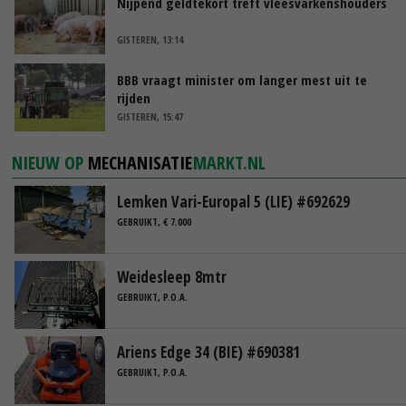
Nijpend geldtekort treft vleesvarkenshouders
GISTEREN, 13:14
BBB vraagt minister om langer mest uit te
rijden
GISTEREN, 15:47
NIEUW OP
MECHANISATIE
MARKT.NL
Lemken Vari-Europal 5 (LIE) #692629
GEBRUIKT, € 7.000
Weidesleep 8mtr
GEBRUIKT, P.O.A.
Ariens Edge 34 (BIE) #690381
GEBRUIKT, P.O.A.