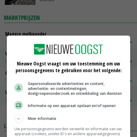
MARKTPRIJZEN
Magere melkpoeder
Zuivel NL
€ 269,00
€ 7,00
Vleeskuikens 2001-2600 gr
Barneveld
€ 1,09
~
€ 1,11
Nieuwe Oogst vraagt om uw toestemming om uw
persoonsgegevens te gebruiken voor het volgende:
Gerst
Groningen
€ 197,00
€ 2,00
Gepersonaliseerde advertenties en content,
advertentie- en contentmetingen,
Volle melkpoeder
doelgroepenonderzoek en ontwikkeling van diensten
Zuivel NL
€ 345,00
€ 20,00
Informatie op een apparaat opslaan en/of openen
MEER MARKTPRIJZEN
Meer informatie
LAATSTE NIEUWS
Uw persoonsgegevens worden verwerkt en informatie van uw
apparaat (cookies, unieke ID's en andere apparaatgegevens)