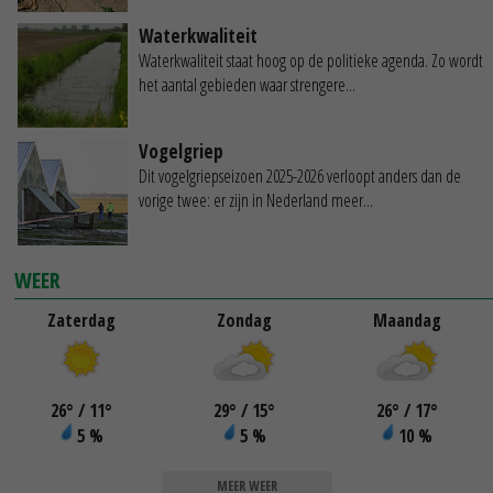
Waterkwaliteit
Waterkwaliteit staat hoog op de politieke agenda. Zo wordt
het aantal gebieden waar strengere...
Vogelgriep
Dit vogelgriepseizoen 2025-2026 verloopt anders dan de
vorige twee: er zijn in Nederland meer...
WEER
Zaterdag
Zondag
Maandag
26
°
/ 11
°
29
°
/ 15
°
26
°
/ 17
°
5 %
5 %
10 %
MEER WEER