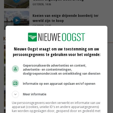
GISTEREN, 14:06
Koeien van enige drijvende boerderij ter
wereld zijn te koop
GISTEREN, 12:00
KENNISPARTNERS
Nieuwe Oogst vraagt om uw toestemming om uw
Future Harvest: nieuw Europees programma
persoonsgegevens te gebruiken voor het volgende:
stimuleert de nieuwe generatie boeren in
Nederland
EYE FOR NATURE
Gepersonaliseerde advertenties en content,
advertentie- en contentmetingen,
‘We geven samen de toekomst van de
doelgroepenonderzoek en ontwikkeling van diensten
landbouw vorm’
NETWERK PLATTELAND
Informatie op een apparaat opslaan en/of openen
Nieuwe loodsen na brand klaar voor de
Meer informatie
toekomst
Uw persoonsgegevens worden verwerkt en informatie van uw
HARDEMAN ISOLATIE
apparaat (cookies, unieke ID's en andere apparaatgegevens)
kan worden opgeslagen door, geopend door en gedeeld met