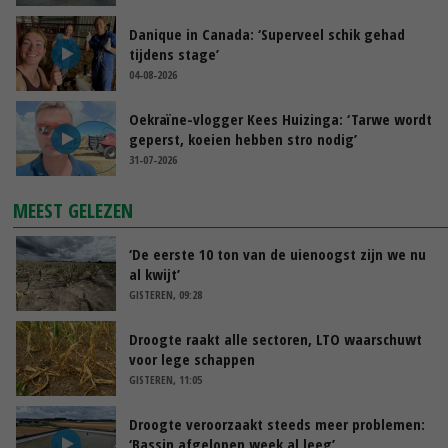
Danique in Canada: ‘Superveel schik gehad
tijdens stage’
04-08-2026
Oekraïne-vlogger Kees Huizinga: ‘Tarwe wordt
geperst, koeien hebben stro nodig’
31-07-2026
MEEST GELEZEN
‘De eerste 10 ton van de uienoogst zijn we nu
al kwijt’
GISTEREN, 09:28
Droogte raakt alle sectoren, LTO waarschuwt
voor lege schappen
GISTEREN, 11:05
Droogte veroorzaakt steeds meer problemen:
‘Bassin afgelopen week al leeg’