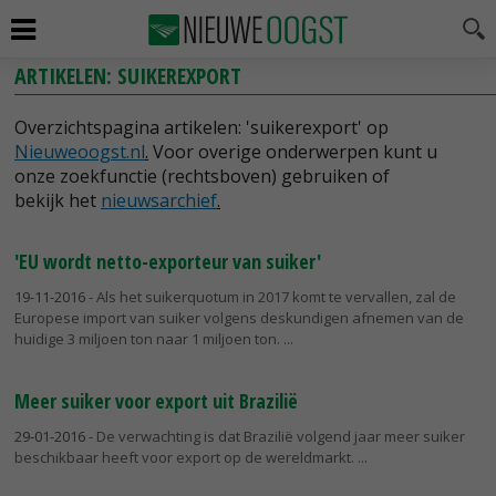
ARTIKELEN: SUIKEREXPORT
Overzichtspagina artikelen: 'suikerexport' op
Nieuweoogst.nl
.
Voor overige onderwerpen kunt u
onze zoekfunctie (rechtsboven) gebruiken of
bekijk het
nieuwsarchief
.
'EU wordt netto-exporteur van suiker'
19-11-2016
- Als het suikerquotum in 2017 komt te vervallen, zal de
Europese import van suiker volgens deskundigen afnemen van de
huidige 3 miljoen ton naar 1 miljoen ton.
Meer suiker voor export uit Brazilië
29-01-2016
- De verwachting is dat Brazilië volgend jaar meer suiker
beschikbaar heeft voor export op de wereldmarkt.