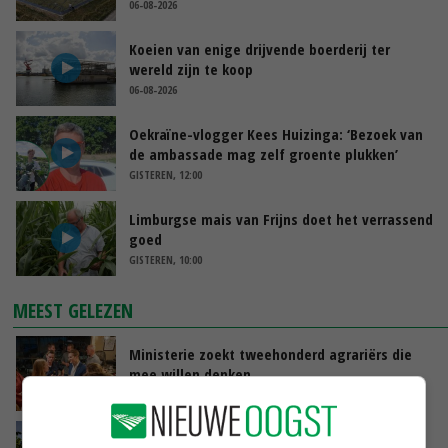
06-08-2026
Koeien van enige drijvende boerderij ter
wereld zijn te koop
06-08-2026
Oekraïne-vlogger Kees Huizinga: ‘Bezoek van
de ambassade mag zelf groente plukken’
GISTEREN, 12:00
Limburgse mais van Frijns doet het verrassend
goed
GISTEREN, 10:00
MEEST GELEZEN
Ministerie zoekt tweehonderd agrariërs die
mee willen denken
GISTEREN, 11:34
Kamervragen over onttrekkingsverbod,