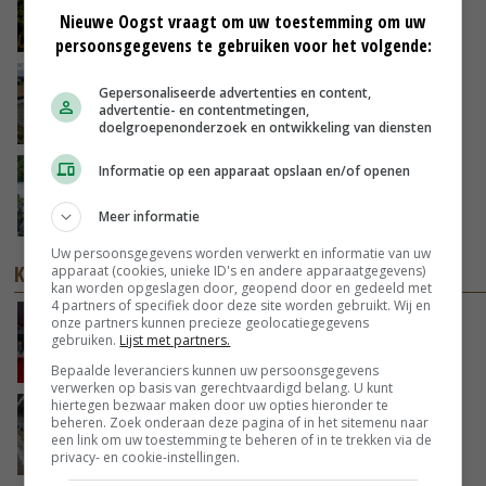
minister spreekt van ‘ondernemersrisico’
Nieuwe Oogst vraagt om uw toestemming om uw
GISTEREN, 16:27
persoonsgegevens te gebruiken voor het volgende:
Droogte veroorzaakt steeds meer problemen:
Gepersonaliseerde advertenties en content,
‘Bassin afgelopen week al leeg’
advertentie- en contentmetingen,
doelgroepenonderzoek en ontwikkeling van diensten
06-08-2026
Informatie op een apparaat opslaan en/of openen
Oekraïne-vlogger Kees Huizinga: ‘Bezoek van
de ambassade mag zelf groente plukken’
Meer informatie
GISTEREN, 12:00
Uw persoonsgegevens worden verwerkt en informatie van uw
KENNISPARTNERS
apparaat (cookies, unieke ID's en andere apparaatgegevens)
kan worden opgeslagen door, geopend door en gedeeld met
4 partners of specifiek door deze site worden gebruikt. Wij en
Hoge prijzen en droogte: hoe kan zwavel
onze partners kunnen precieze geolocatiegegevens
gebruiken.
Lijst met partners.
helpen bij de bemesting?
YARA
Bepaalde leveranciers kunnen uw persoonsgegevens
verwerken op basis van gerechtvaardigd belang. U kunt
hiertegen bezwaar maken door uw opties hieronder te
Internationale kennis helpt veehouder
beheren. Zoek onderaan deze pagina of in het sitemenu naar
productie en rantsoen te optimaliseren
een link om uw toestemming te beheren of in te trekken via de
privacy- en cookie-instellingen.
THETRANSITIONCOMPANY