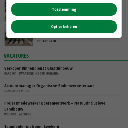
Meewerkende jongeren op het bedrijf: niet
Toestemming
zonder risico's
AB WERKT ZUID-NEDERLAND
Opties beheren
Virusdruk vraagt om bredere aanpak in
pootaardappelen
HOLLAND FYTO
VACATURES
Verkoper Binnendienst Glastuinbouw
KARO BV - ZWAAGDIJK, NOORD-HOLLAND,
Accountmanager Organische Bodemverbeteraars
COMGOED B.V. - NL
Projectmedewerker BoerenNetwerk – Natuurinclusieve
Landbouw
WIJ.LAND - ABCOUDE
Teamleider instroom kwekerij